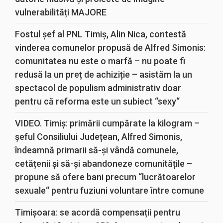
vulnerabilități MAJORE
Fostul șef al PNL Timiș, Alin Nica, contestă
vinderea comunelor propusă de Alfred Simonis:
comunitatea nu este o marfă – nu poate fi
redusă la un preț de achiziție – asistăm la un
spectacol de populism administrativ doar
pentru că reforma este un subiect “sexy“
VIDEO. Timiș: primării cumpărate la kilogram –
șeful Consiliului Județean, Alfred Simonis,
îndeamnă primarii să-și vândă comunele,
cetățenii și să-și abandoneze comunitățile –
propune să ofere bani precum “lucrătoarelor
sexuale“ pentru fuziuni voluntare între comune
Timișoara: se acordă compensații pentru