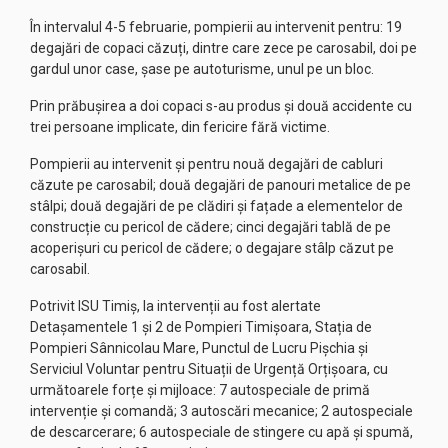
În intervalul 4-5 februarie, pompierii au intervenit pentru: 19
degajări de copaci căzuți, dintre care zece pe carosabil, doi pe
gardul unor case, șase pe autoturisme, unul pe un bloc.
Prin prăbușirea a doi copaci s-au produs și două accidente cu
trei persoane implicate, din fericire fără victime.
Pompierii au intervenit și pentru nouă degajări de cabluri
căzute pe carosabil; două degajări de panouri metalice de pe
stâlpi; două degajări de pe clădiri și fațade a elementelor de
construcție cu pericol de cădere; cinci degajări tablă de pe
acoperișuri cu pericol de cădere; o degajare stâlp căzut pe
carosabil.
Potrivit ISU Timiș, la intervenții au fost alertate
Detașamentele 1 și 2 de Pompieri Timișoara, Stația de
Pompieri Sânnicolau Mare, Punctul de Lucru Pișchia și
Serviciul Voluntar pentru Situații de Urgență Orțișoara, cu
următoarele forțe și mijloace: 7 autospeciale de primă
intervenție și comandă; 3 autoscări mecanice; 2 autospeciale
de descarcerare; 6 autospeciale de stingere cu apă și spumă,