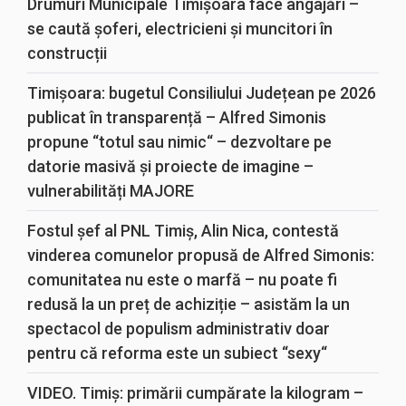
Drumuri Municipale Timișoara face angajări –
se caută șoferi, electricieni și muncitori în
construcții
Timișoara: bugetul Consiliului Județean pe 2026
publicat în transparență – Alfred Simonis
propune “totul sau nimic“ – dezvoltare pe
datorie masivă și proiecte de imagine –
vulnerabilități MAJORE
Fostul șef al PNL Timiș, Alin Nica, contestă
vinderea comunelor propusă de Alfred Simonis:
comunitatea nu este o marfă – nu poate fi
redusă la un preț de achiziție – asistăm la un
spectacol de populism administrativ doar
pentru că reforma este un subiect “sexy“
VIDEO. Timiș: primării cumpărate la kilogram –