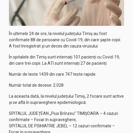
În ultimele 24 de ore, la nivelul județului Timiș au fost
confirmate 88 de persoane cu Covid-19, din care șapte copii.
A fost înregistrat și un deces din cauza virusului.
În spitalele din Timiș sunt internați 101 pacienți cu Covid-19,
din care trei copii. La ATI sunt internați 27 de pacienți.
Număr de teste 1439 din care 747 teste rapide
Număr total de decese: 2.028
La aceasta dată, la nivelul județului Timiș, 2 focare sunt active
și se află în supraveghere epidemiologică.
SPITALUL JUDEȚEAN „Pius Brînzeu” TIMIȘOARA – 4 cazuri
confirmate – Focar în supraveghere;
SPITALUL DE PSIHIATRIE JEBEL – 12 cazuri confirmate –
Focar in supraveghere.