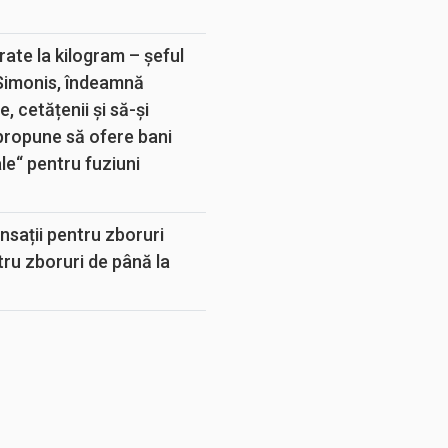
rate la kilogram – șeful
 Simonis, îndeamnă
, cetățenii și să-și
propune să ofere bani
e“ pentru fuziuni
sații pentru zboruri
tru zboruri de până la