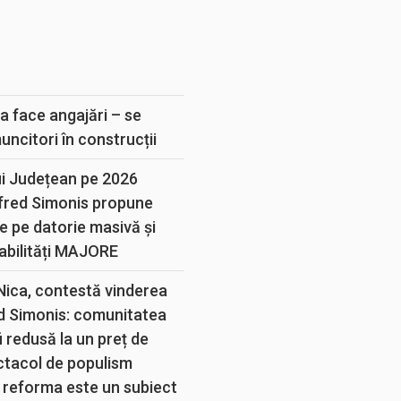
E
a face angajări – se
muncitori în construcții
ui Județean pe 2026
lfred Simonis propune
e pe datorie masivă și
abilități MAJORE
 Nica, contestă vinderea
d Simonis: comunitatea
 redusă la un preț de
ectacol de populism
 reforma este un subiect