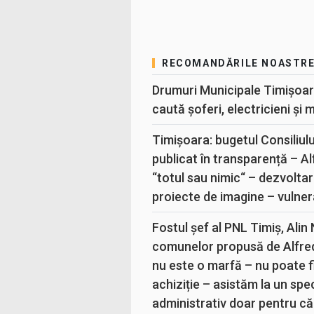
RECOMANDĂRILE NOASTR
Drumuri Municipale Timișoar
caută șoferi, electricieni și 
Timișoara: bugetul Consiliul
publicat în transparență – A
“totul sau nimic“ – dezvoltar
proiecte de imagine – vulner
Fostul șef al PNL Timiș, Alin
comunelor propusă de Alfre
nu este o marfă – nu poate fi
achiziție – asistăm la un sp
administrativ doar pentru că