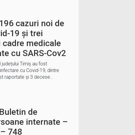
196 cazuri noi de
d-19 și trei
i cadre medicale
ate cu SARS-Cov2
l județului Timiș au fost
infectare cu Covid-19, dintre
st raportate și 3 decese…
Buletin de
rsoane internate –
 – 748