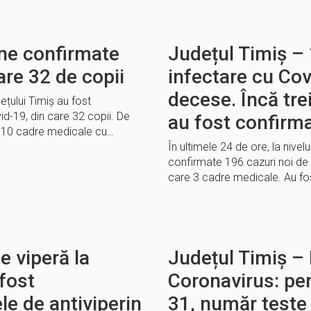
ne confirmate
Județul Timiș – 
are 32 de copii
infectare cu Covi
decese. Încă tre
dețului Timiș au fost
-19, din care 32 copii. De
au fost confirm
i 10 cadre medicale cu…
În ultimele 24 de ore, la nivelu
confirmate 196 cazuri noi de 
care 3 cadre medicale. Au fo
 viperă la
Județul Timiș – 
 fost
Coronavirus: pe
e de antiviperin
31, număr teste