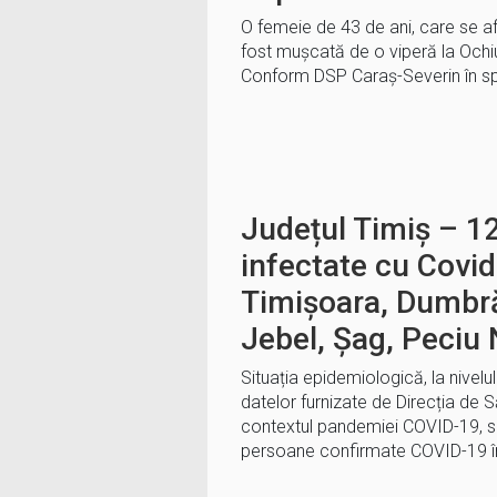
O femeie de 43 de ani, care se afl
fost mușcată de o viperă la Ochiul 
Conform DSP Caraș-Severin în spi
Județul Timiș – 1
infectate cu Covid
Timișoara, Dumbră
Jebel, Șag, Peciu
Situația epidemiologică, la nivelu
datelor furnizate de Direcția de S
contextul pandemiei COVID-19, se
persoane confirmate COVID-19 în