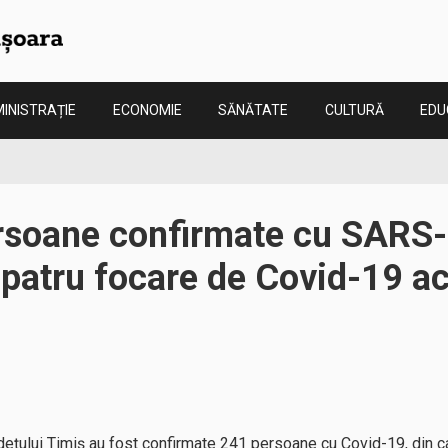
INISTRAȚIE
ECONOMIE
SĂNĂTATE
CULTURĂ
EDU
rsoane confirmate cu SARS-
 patru focare de Covid-19 ac
județului Timiș au fost confirmate 241 persoane cu Covid-19, din ca