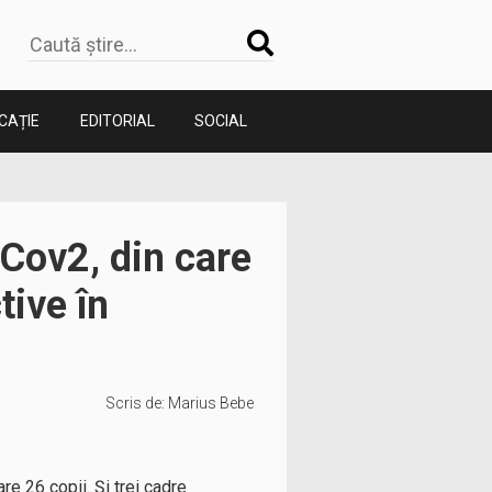
CAȚIE
EDITORIAL
SOCIAL
Cov2, din care
tive în
Scris de:
Marius Bebe
re 26 copii. Și trei cadre