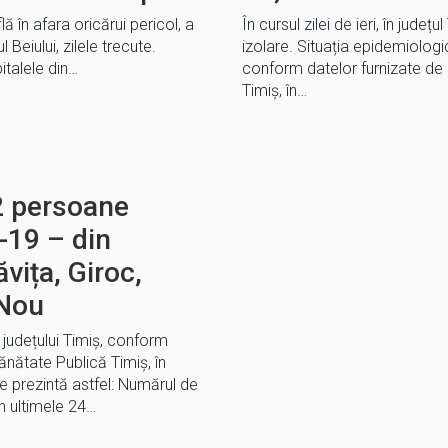
ă în afara oricărui pericol, a
În cursul zilei de ieri, în județ
Beiului, zilele trecute.
izolare. Situația epidemiologică
talele din…
conform datelor furnizate de 
Timiș, în…
2 persoane
-19 – din
vița, Giroc,
 Nou
l județului Timiș, conform
ănătate Publică Timiș, în
 prezintă astfel: Numărul de
 ultimele 24…