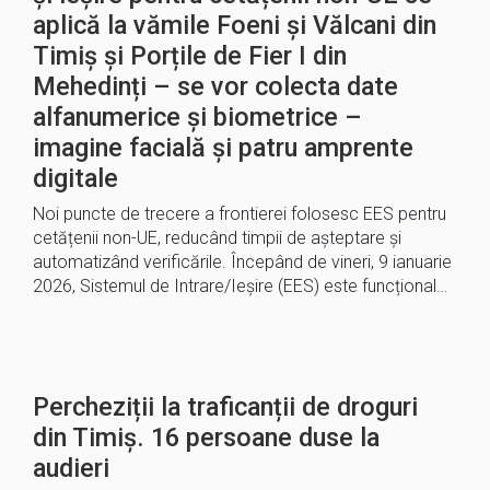
aplică la vămile Foeni și Vălcani din
Timiș și Porțile de Fier I din
Mehedinți – se vor colecta date
alfanumerice și biometrice –
imagine facială și patru amprente
digitale
Noi puncte de trecere a frontierei folosesc EES pentru
cetățenii non-UE, reducând timpii de așteptare și
automatizând verificările. Începând de vineri, 9 ianuarie
2026, Sistemul de Intrare/Ieșire (EES) este funcțional…
Percheziții la traficanții de droguri
din Timiș. 16 persoane duse la
audieri