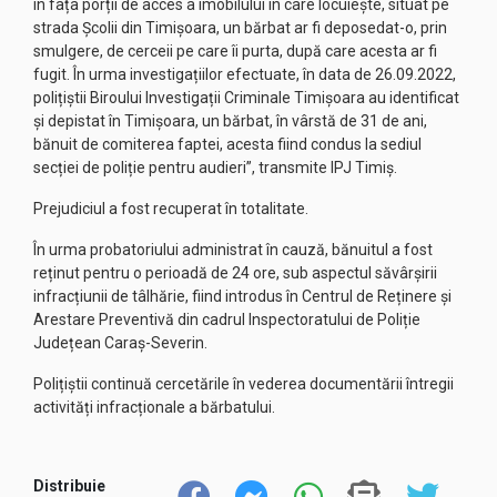
în fața porții de acces a imobilului în care locuiește, situat pe
strada Școlii din Timișoara, un bărbat ar fi deposedat-o, prin
smulgere, de cerceii pe care îi purta, după care acesta ar fi
fugit. În urma investigațiilor efectuate, în data de 26.09.2022,
polițiștii Biroului Investigații Criminale Timișoara au identificat
și depistat în Timișoara, un bărbat, în vârstă de 31 de ani,
bănuit de comiterea faptei, acesta fiind condus la sediul
secției de poliție pentru audieri”, transmite IPJ Timiș.
Prejudiciul a fost recuperat în totalitate.
În urma probatoriului administrat în cauză, bănuitul a fost
reținut pentru o perioadă de 24 ore, sub aspectul săvârșirii
infracțiunii de tâlhărie, fiind introdus în Centrul de Reținere și
Arestare Preventivă din cadrul Inspectoratului de Poliție
Județean Caraș-Severin.
Polițiștii continuă cercetările în vederea documentării întregii
activități infracționale a bărbatului.
Distribuie