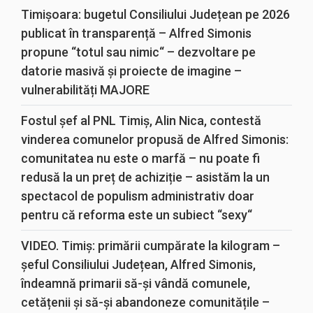
Timișoara: bugetul Consiliului Județean pe 2026
publicat în transparență – Alfred Simonis
propune “totul sau nimic“ – dezvoltare pe
datorie masivă și proiecte de imagine –
vulnerabilități MAJORE
Fostul șef al PNL Timiș, Alin Nica, contestă
vinderea comunelor propusă de Alfred Simonis:
comunitatea nu este o marfă – nu poate fi
redusă la un preț de achiziție – asistăm la un
spectacol de populism administrativ doar
pentru că reforma este un subiect “sexy“
VIDEO. Timiș: primării cumpărate la kilogram –
șeful Consiliului Județean, Alfred Simonis,
îndeamnă primarii să-și vândă comunele,
cetățenii și să-și abandoneze comunitățile –