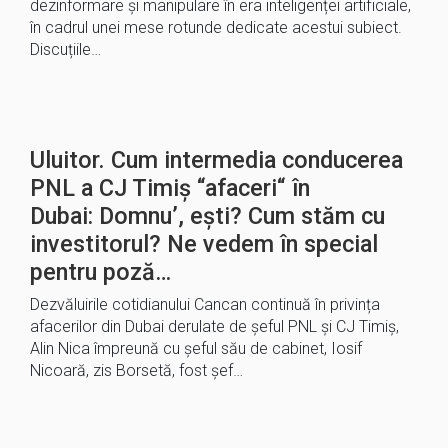
dezinformare și manipulare în era inteligenței artificiale,
în cadrul unei mese rotunde dedicate acestui subiect.
Discuțiile…
Uluitor. Cum intermedia conducerea
PNL a CJ Timiș “afaceri“ în
Dubai: Domnu’, ești? Cum stăm cu
investitorul? Ne vedem în special
pentru poză…
Dezvăluirile cotidianului Cancan continuă în privința
afacerilor din Dubai derulate de șeful PNL și CJ Timiș,
Alin Nica împreună cu șeful său de cabinet, Iosif
Nicoară, zis Borsetă, fost șef…