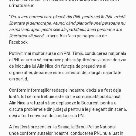
următoarele:
“
Da, avem oameni care pleacă din PNL pentru că în PNL există
libertate și democrație. Atunci când planurile unei persoane nu
se mai suprapun peste cele ale partidului, acea persoana are
libertatea să plece
“, a scris Alin Nica pe pagina sa de
Facebook.
Potrivit mai multor surse din PNL Timiș, conducerea națională
a PNL ar urma să comunice public săptămâna viitoare decizia
de înlocuire lui Alin Nica din funcția de președinte al
organizației, deoarece este contestat de o largă majoritate
din partid.
Conform informațiilor redacției noastre, decizia a fost deja
luată, tot ce mai trebuie este să fie comunicată public, însă
Alin Nica a refuzat să se deplaseze la București pentru a
discuta problemele din județ și pentru a ieși elegant din scenă,
deși a fost convocat de conducerea PNL.
A fost însă prezent ieri la Sinaia, la Biroul Politic Naţional,
unde conform surselor noastre, conducerea PNL nu a luat în