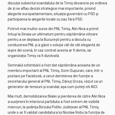
discuție subiectul scandalului de la Timiș deoarece pe ordinea
de zi se aflau decizii strategice mai importante, privind
alegerile europarlamentare, situația guvernării cu PSD și
participarea la alegerile locale cu sau fără PSD.
Potrivit mai multor surse din PNL Timiș, Alin Nica a primit
totuși la Sinaia un ultimatum pentru săptămâna viitoare
pentru a se deplasa la București pentru a discuta cu
conducerea PNL și a găsit o soluție cât de cât elegantă de
ieșire din scenă, în caz contrat acesta ar fi demis, iar
organizația Timiș va fi dizolvată.
Semnalul schimbării a fost dat săptămâna aceasta de un
membru important al PNL Timiș, Sorin Supuran, care, într-o
postare pe Facebook, a cerut demiterea din funcție a
secretarului general al PNL Timiș, Dănuț Groza, văzut ca un
generator de tensiuni și scandal, așa cum puteți citi AICI.
Mai mult, demobilizarea filialei și pierderea de către Alin Nica
a susținerii în interiorul partidului a fost extrem de vizibilă
miercuri, la ședința Biroului Politic Județean al PNL Timiș,
unde s-ar fi validat candidatura lui Nicolae Robu la funcția de