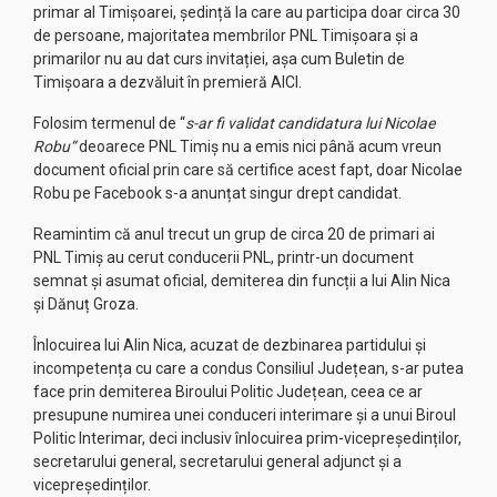
primar al Timișoarei, ședință la care au participa doar circa 30
de persoane, majoritatea membrilor PNL Timișoara și a
primarilor nu au dat curs invitației, așa cum Buletin de
Timișoara a dezvăluit în premieră AICI.
Folosim termenul de “
s-ar fi validat candidatura lui Nicolae
Robu“
deoarece PNL Timiș nu a emis nici până acum vreun
document oficial prin care să certifice acest fapt, doar Nicolae
Robu pe Facebook s-a anunțat singur drept candidat.
Reamintim că anul trecut un grup de circa 20 de primari ai
PNL Timiș au cerut conducerii PNL, printr-un document
semnat și asumat oficial, demiterea din funcții a lui Alin Nica
și Dănuț Groza.
Înlocuirea lui Alin Nica, acuzat de dezbinarea partidului și
incompetența cu care a condus Consiliul Județean, s-ar putea
face prin demiterea Biroului Politic Județean, ceea ce ar
presupune numirea unei conduceri interimare și a unui Biroul
Politic Interimar, deci inclusiv înlocuirea prim-vicepreședinților,
secretarului general, secretarului general adjunct și a
vicepreședinților.