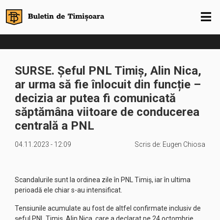
SURSE. Șeful PNL Timiș, Alin Nica,
ar urma să fie înlocuit din funcție –
decizia ar putea fi comunicată
săptămâna viitoare de conducerea
centrală a PNL
04.11.2023 - 12:09
Scris de:
Eugen Chiosa
Scandalurile sunt la ordinea zile în PNL Timiș, iar în ultima
perioadă ele chiar s-au intensificat.
Tensiunile acumulate au fost de altfel confirmate inclusiv de
șeful PNL Timiș, Alin Nica, care a declarat pe 24 octombrie