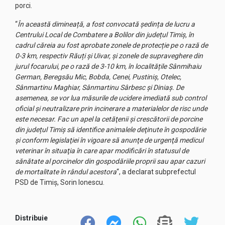
porci.
“
În această dimineață, a fost convocată ședința de lucru a
Centrului Local de Combatere a Bolilor din județul Timiș, în
cadrul căreia au fost aprobate zonele de protecție pe o rază de
0-3 km, respectiv Răuți și Uivar, și zonele de supraveghere din
jurul focarului, pe o rază de 3-10 km, în localitățile Sânmihaiu
German, Beregsău Mic, Bobda, Cenei, Pustiniș, Otelec,
Sânmartinu Maghiar, Sânmartinu Sârbesc și Diniaș. De
asemenea, se vor lua măsurile de ucidere imediată sub control
oficial şi neutralizare prin incinerare a materialelor de risc unde
este necesar. Fac un apel la cetăţenii şi crescătorii de porcine
din județul Timiș să identifice animalele deţinute în gospodărie
și conform legislaţiei în vigoare să anunţe de urgenţă medicul
veterinar în situaţia în care apar modificări în statusul de
sănătate al porcinelor din gospodăriile proprii sau apar cazuri
de mortalitate în rândul acestora
“, a declarat subprefectul
PSD de Timiș, Sorin Ionescu.
Distribuie