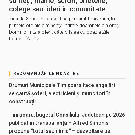
sunteți, mame, surori, prietene,
colege sau lideri în comunitate
Ziua de 8 martie l-a găsit pe primarul Timișoarei, la
primele ore ale dimineață, printre doamnele din oraș.
Dominic Fritz a oferit câte o lalea cu ocazia Zilei
Femeii. “Astăzi,…
RECOMANDĂRILE NOASTRE
Drumuri Municipale Timișoara face angajări –
se caută șoferi, electricieni și muncitori în
construcții
Timișoara: bugetul Consiliului Județean pe 2026
publicat în transparență – Alfred Simonis
propune “totul sau nimic“ – dezvoltare pe