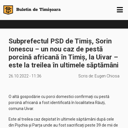
Subprefectul PSD de Timiș, Sorin
Ionescu – un nou caz de pestă
porcină africană în Timiș, la Uivar –
este la treilea în ultimele săptămâni
26.10.2022 - 11:36
Scris de:
Eugen Chiosa
O altă gospodărie cu porci domestici confirmați cu pestă
porcină africană a fost identificată în localitatea Răuți,
comuna Uivar.
Este al treilea caz depistat în ultimele săptămâni după cele
din Pișchia și Parța unde au fost sacrificați peste 39 de mii de