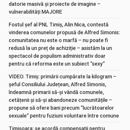
datorie masivă și proiecte de imagine –
vulnerabilități MAJORE
Fostul șef al PNL Timiș, Alin Nica, contestă
vinderea comunelor propusă de Alfred Simonis:
comunitatea nu este o marfă – nu poate fi
redusă la un preț de achiziție – asistăm la un
spectacol de populism administrativ doar
pentru că reforma este un subiect “sexy“
VIDEO. Timiș: primării cumpărate la kilogram –
șeful Consiliului Județean, Alfred Simonis,
îndeamnă primarii să-și vândă comunele,
cetățenii și să-și abandoneze comunitățile –
propune să ofere bani precum “lucrătoarelor
sexuale“ pentru fuziuni voluntare între comune
Timișoara: se acordă compensații pentru