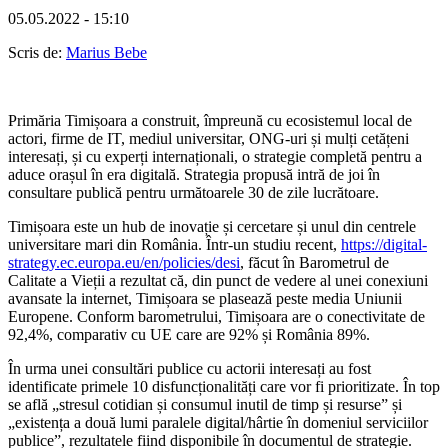
05.05.2022 - 15:10
Scris de:
Marius Bebe
Primăria Timișoara a construit, împreună cu ecosistemul local de
actori, firme de IT, mediul universitar, ONG-uri și mulți cetățeni
interesați, și cu experți internaționali, o strategie completă pentru a
aduce orașul în era digitală. Strategia propusă intră de joi în
consultare publică pentru următoarele 30 de zile lucrătoare.
Timișoara este un hub de inovație și cercetare și unul din centrele
universitare mari din România. Într-un studiu recent,
https://digital-
strategy.ec.europa.eu/en/policies/desi
, făcut în Barometrul de
Calitate a Vieții a rezultat că, din punct de vedere al unei conexiuni
avansate la internet, Timișoara se plasează peste media Uniunii
Europene. Conform barometrului, Timișoara are o conectivitate de
92,4%, comparativ cu UE care are 92% și România 89%.
În urma unei consultări publice cu actorii interesați au fost
identificate primele 10 disfuncționalități care vor fi prioritizate. În top
se află „stresul cotidian și consumul inutil de timp și resurse” și
„existența a două lumi paralele digital/hârtie în domeniul serviciilor
publice”, rezultatele fiind disponibile în documentul de strategie.