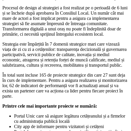
Procesul de design al strategiei a fost realizat pe o perioadă de 6 luni
și se încheie după aprobarea în Consiliul Local. Un număr cât mai
mare de actori a fost implicat pentru a asigura ca implementarea
strategiei să fie asumate împreună de întreaga comunitate.
Transformarea digitală a unui oraș nu poate fi îndeplinită doar de
primărie, ci necesită sprijinul întregului ecosistem local.
Strategia este împărțită în 7 domenii strategice mari care vizează
viața de zi cu zi a cetățenilor: transparența decizională și guvernarea
participativă, servicii publice de calitate, inovația și mediul
economic, atragerea și retenția forței de muncă calificate, mediul și
salubrizarea, cultura și recreerea, mobilitatea și transportul public.
În total sunt incluse 165 de proiecte strategice din care 27 sunt deja
în curs de implementare. Pentru a asigura realizarea și monitorizarea
lor, 62 de indicatori de performanță vor fi actualizați anual și va
exista un partener care va acționa ca lider pentru fiecare proiect în
parte.
Printre cele mai importante proiecte se numără:
Portal Unic care să asigure legătura cetățeanului și a firmelor
cu administrația publică locală
City app de informare pentru vizitatori și cetățeni