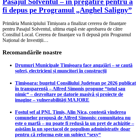
Pasajul Solventul – în pregătire pentru a
fi depus pe Programul „Anghel Saligny”
Primăria Municipiului Timișoara a finalizat cererea de finanțare
pentru Pasajul Solventul, ultima etapă este aprobarea de către
Consiliul Local. Cererea de finanțare va fi depusă prin Programul
Național de Investiții…
Recomandările noastre
Drumuri Municipale Timișoara face angajări – se caută
șoferi, electricieni și muncitori în construcții
Timișoara: bugetul Consiliului Județean pe 2026 publicat
în transparență – Alfred Simonis propune “totul sau
nimic“ – dezvoltare pe datorie masivă și proiecte de
imagine – vulnerabilități MAJORE
Fostul șef al PNL Timiș, Alin Nica, contestă vinderea
comunelor propusă de Alfred Simonis: comunitatea nu
este o marfă – nu poate fi redusă la un preț de achiziție –
asistăm la un spectacol de populism administrativ doar
pentru că reforma este un subiect “sexy“