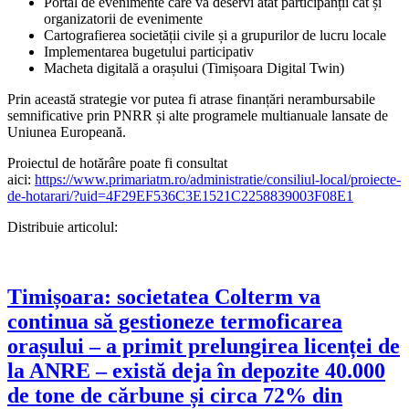
Portal de evenimente care va deservi atât participanții cât și
organizatorii de evenimente
Cartografierea societății civile și a grupurilor de lucru locale
Implementarea bugetului participativ
Macheta digitală a orașului (Timișoara Digital Twin)
Prin această strategie vor putea fi atrase finanțări nerambursabile
semnificative prin PNRR și alte programele multianuale lansate de
Uniunea Europeană.
Proiectul de hotărâre poate fi consultat
aici:
https://www.primariatm.ro/administratie/consiliul-local/proiecte-
de-hotarari/?uid=4F29EF536C3E1521C2258839003F08E1
Distribuie articolul:
Timișoara: societatea Colterm va
continua să gestioneze termoficarea
orașului – a primit prelungirea licenței de
la ANRE – există deja în depozite 40.000
de tone de cărbune și circa 72% din