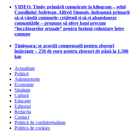
VIDEO. Timiș: primării cumpărate la kilogram – șeful
Consiliului Județean, Alfred Simonis, îndeamnă primarii
să-și vândă comunele, cetățenii și să-și abandoneze
comunitățile – propune să ofere bani precum
“lucrătoarelor sexuale“ pentru fuziuni voluntare între
comune
Timișoara: se acordă compensații pentru zboruri
întârziate – 250 de euro pentru zboruri de până la 1.500
km
Actualitate
Politică
Administrație
Economie
Sănătate
Cultură
Educație
Editorial
Redacția
Contact
Politică de confidențialitate
Politica de cookies