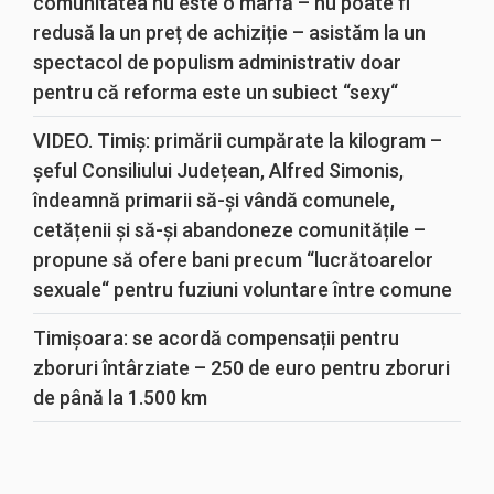
comunitatea nu este o marfă – nu poate fi
redusă la un preț de achiziție – asistăm la un
spectacol de populism administrativ doar
pentru că reforma este un subiect “sexy“
VIDEO. Timiș: primării cumpărate la kilogram –
șeful Consiliului Județean, Alfred Simonis,
îndeamnă primarii să-și vândă comunele,
cetățenii și să-și abandoneze comunitățile –
propune să ofere bani precum “lucrătoarelor
sexuale“ pentru fuziuni voluntare între comune
Timișoara: se acordă compensații pentru
zboruri întârziate – 250 de euro pentru zboruri
de până la 1.500 km