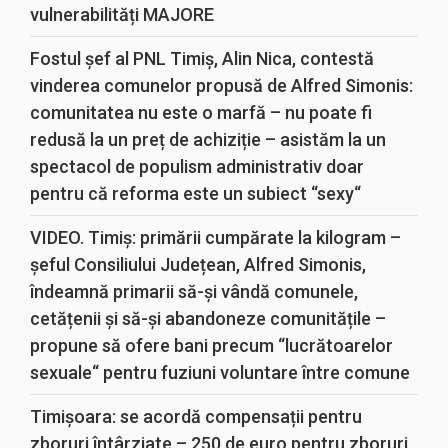
vulnerabilități MAJORE
Fostul șef al PNL Timiș, Alin Nica, contestă
vinderea comunelor propusă de Alfred Simonis:
comunitatea nu este o marfă – nu poate fi
redusă la un preț de achiziție – asistăm la un
spectacol de populism administrativ doar
pentru că reforma este un subiect “sexy“
VIDEO. Timiș: primării cumpărate la kilogram –
șeful Consiliului Județean, Alfred Simonis,
îndeamnă primarii să-și vândă comunele,
cetățenii și să-și abandoneze comunitățile –
propune să ofere bani precum “lucrătoarelor
sexuale“ pentru fuziuni voluntare între comune
Timișoara: se acordă compensații pentru
zboruri întârziate – 250 de euro pentru zboruri