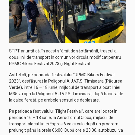
STPT anunță că, în acest sfârșit de săptămână, traseul a
două linii de transport în comun vor circula modificat pentru
RPMC Bikers Festival 2023 și Flight Festival.
Astfel că, pe perioada festivalului “RPMC Bikers Festival
2023”, desfăşurat la Poligonul A.J.V.P.S. Timişoara (Pădurea
Verde), între 16 – 18 iunie, mijlocul de transport alocat liniei
M35 va opri la Poligonul A.J.V.P.S. Timişoara, după bariera de
la calea ferată, pe ambele sensuri de deplasare.
Pe perioada festivalului “Flight Festival”, care are loc tot în
perioada 16 – 18 iunie, la Aerodromul Cioca, mijlocul de
transport alocat liniei Expres 6 va circula după un program
prelungit până la orele 06:00. După orele 23:00, autobuzul va