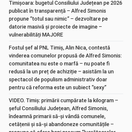
Timișoara: bugetul Consiliului Județean pe 2026
publicat în transparență – Alfred Simonis
propune “totul sau nimic“ – dezvoltare pe
datorie masivă și proiecte de imagine –
vulnerabilități MAJORE
Fostul șef al PNL Timiș, Alin Nica, contestă
vinderea comunelor propusă de Alfred Simonis:
comunitatea nu este o marfă – nu poate fi
redusă la un preț de achiziție – asistăm la un
spectacol de populism administrativ doar
pentru că reforma este un subiect “sexy“
VIDEO. Timiș: primării cumpărate la kilogram –
șeful Consiliului Județean, Alfred Simonis,
îndeamnă primarii să-și vândă comunele,
cetățenii și să-și abandoneze comunitățile –