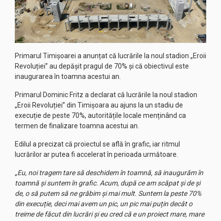
Primarul Timișoarei a anunțat că lucrările la noul stadion „Eroii
Revoluției” au depășit pragul de 70% și că obiectivul este
inaugurarea în toamna acestui an.
Primarul Dominic Fritz a declarat că lucrările la noul stadion
„Eroii Revoluției” din Timișoara au ajuns la un stadiu de
execuție de peste 70%, autoritățile locale menținând ca
termen de finalizare toamna acestui an.
Edilul a precizat că proiectul se află în grafic, iar ritmul
lucrărilor ar putea fi accelerat în perioada următoare.
„Eu, noi tragem tare să deschidem în toamnă, să inaugurăm în
toamnă și suntem în grafic. Acum, după ce am scăpat și de și
de, o să putem să ne grăbim și mai mult. Suntem la peste 70%
din execuție, deci mai avem un pic, un pic mai puțin decât o
treime de făcut din lucrări și eu cred că e un proiect mare, mare