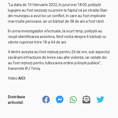
“La data de 10 februarie 2022, în jurul orei 18:00, polițiștii
lugojeni au fost sesizați cu privire la faptul că pe strada Olari
din municipiu a avut loc un conflict, în care au fost implicate
mai multe persoane, iar un bărbat de 38 de ani a fost rănit.
În urma investigațiilor efectuate, la scurt timp, polițiștii au
reușit identificarea acestora, fiind vorba despre 6 bărbați cu
vârste cuprinse între 18 și 64 de ani.
4 dintre aceștia au fost reținuți pentru 24 de ore, sub aspectul
săvârșirii infracțiunii de lovire sau alte violențe, iar ceilalți doi
au fost reținuți pentru tulburarea ordinii și liniștii publice”,
transmite IPJ Timiș.
Video
AICI
.
Distribuie
articolul: