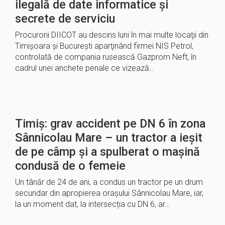
ilegală de date informatice şi
secrete de serviciu
Procurorii DIICOT au descins luni în mai multe locaţii din
Timişoara şi Bucureşti aparţinând firmei NIS Petrol,
controlată de compania rusească Gazprom Neft, în
cadrul unei anchete penale ce vizează…
Timiș: grav accident pe DN 6 în zona
Sânnicolau Mare – un tractor a ieșit
de pe câmp și a spulberat o mașină
condusă de o femeie
Un tânăr de 24 de ani, a condus un tractor pe un drum
secundar din apropierea orașului Sânnicolau Mare, iar,
la un moment dat, la intersecția cu DN 6, ar…