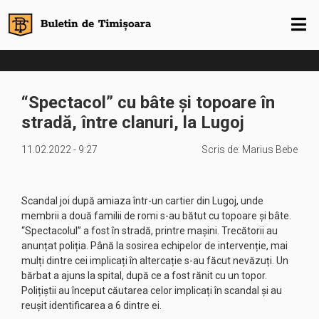
“Spectacol” cu bâte și topoare în
stradă, între clanuri, la Lugoj
11.02.2022 - 9:27
Scris de:
Marius Bebe
Scandal joi după amiaza într-un cartier din Lugoj, unde
membrii a două familii de romi s-au bătut cu topoare și bâte.
“Spectacolul” a fost în stradă, printre mașini. Trecătorii au
anunțat poliția. Până la sosirea echipelor de intervenție, mai
mulți dintre cei implicați în altercație s-au făcut nevăzuți. Un
bărbat a ajuns la spital, după ce a fost rănit cu un topor.
Polițiștii au început căutarea celor implicați în scandal și au
reușit identificarea a 6 dintre ei.