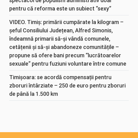
spectacol de populism administrativ doar
pentru că reforma este un subiect “sexy“
VIDEO. Timiș: primării cumpărate la kilogram –
șeful Consiliului Județean, Alfred Simonis,
îndeamnă primarii să-și vândă comunele,
cetățenii și să-și abandoneze comunitățile –
propune să ofere bani precum “lucrătoarelor
sexuale“ pentru fuziuni voluntare între comune
Timișoara: se acordă compensații pentru
zboruri întârziate – 250 de euro pentru zboruri
de până la 1.500 km