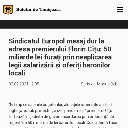
Sindicatul Europol mesaj dur la
adresa premierului Florin Cîțu: 50
miliarde lei furați prin neaplicarea
legii salarizării și oferiți baronilor
locali
02.09.2021 - 2:05
Scris de:
Marius Bebe
“În timp ce salariile bugetarilor, alocațiile și pensiile au fost
înghețate, sub pretextul „crizei pandemice” premierul Cîțu
forțează în ședința de guvern acordarea prin ordonanță de
urgență, a 50 miliarde de lei baronilor locali. Coincidență face