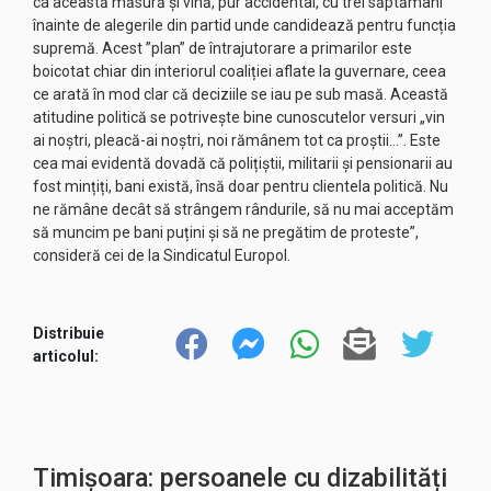
ca această măsură și vină, pur accidental, cu trei săptămâni
înainte de alegerile din partid unde candidează pentru funcția
supremă. Acest ”plan” de întrajutorare a primarilor este
boicotat chiar din interiorul coaliției aflate la guvernare, ceea
ce arată în mod clar că deciziile se iau pe sub masă. Această
atitudine politică se potrivește bine cunoscutelor versuri „vin
ai noștri, pleacă-ai noștri, noi rămânem tot ca proștii…”. Este
cea mai evidentă dovadă că polițiștii, militarii și pensionarii au
fost mințiți, bani există, însă doar pentru clientela politică. Nu
ne rămâne decât să strângem rândurile, să nu mai acceptăm
să muncim pe bani puțini și să ne pregătim de proteste”,
consideră cei de la Sindicatul Europol.
Distribuie
articolul:
Timișoara: persoanele cu dizabilități