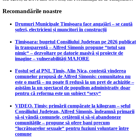
Recomandările noastre
Drumuri Municipale Timișoara face angajări – se caută
șoferi, electricieni și muncitori în construcții
Timișoara: bugetul Consiliului Județean pe 2026 publicat
în transparență – Alfred Simonis propune “totul sau
nimic“ – dezvoltare pe datorie masivă și proiecte de
imagine – vulnerabilități MAJORE
Fostul șef al PNL Timiș, Alin Nica, contestă vinderea
comunelor propusă de Alfred Simonis: comunitatea nu
este o marfă – nu poate fi redusă la un preț de achiziție –
asistăm la un spectacol de populism administrativ doar
pentru că reforma este un subiect “sexy“
VIDEO. Timiș: primării cumpărate la kilogram – șeful
Consiliului Județean, Alfred Simonis, îndeamnă primarii
să-și vândă comunele, cetățenii și să-și abandoneze
comunitățile – propune să ofere bani precum
“lucrătoarelor sexuale“ pentru fuziuni voluntare între
comune