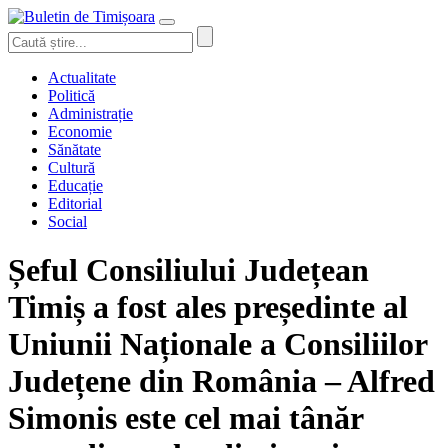
Actualitate
Politică
Administrație
Economie
Sănătate
Cultură
Educație
Editorial
Social
Șeful Consiliului Județean
Timiș a fost ales președinte al
Uniunii Naționale a Consiliilor
Județene din România – Alfred
Simonis este cel mai tânăr