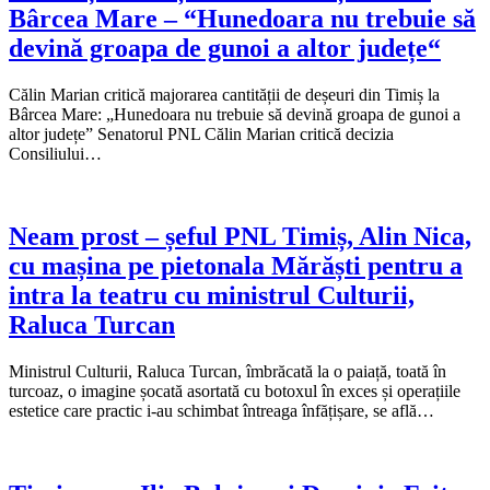
Bârcea Mare – “Hunedoara nu trebuie să
devină groapa de gunoi a altor județe“
Călin Marian critică majorarea cantității de deșeuri din Timiș la
Bârcea Mare: „Hunedoara nu trebuie să devină groapa de gunoi a
altor județe” Senatorul PNL Călin Marian critică decizia
Consiliului…
Neam prost – șeful PNL Timiș, Alin Nica,
cu mașina pe pietonala Mărăști pentru a
intra la teatru cu ministrul Culturii,
Raluca Turcan
Ministrul Culturii, Raluca Turcan, îmbrăcată la o paiață, toată în
turcoaz, o imagine șocată asortată cu botoxul în exces și operațiile
estetice care practic i-au schimbat întreaga înfățișare, se află…