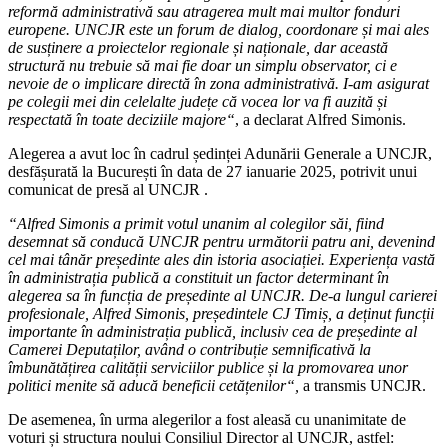
reformă administrativă sau atragerea mult mai multor fonduri
europene. UNCJR este un forum de dialog, coordonare și mai ales
de susținere a proiectelor regionale și naționale, dar această
structură nu trebuie să mai fie doar un simplu observator, ci e
nevoie de o implicare directă în zona administrativă. I-am asigurat
pe colegii mei din celelalte județe că vocea lor va fi auzită și
respectată în toate deciziile majore“
, a declarat Alfred Simonis.
Alegerea a avut loc în cadrul ședinței Adunării Generale a UNCJR,
desfășurată la București în data de 27 ianuarie 2025, potrivit unui
comunicat de presă al UNCJR .
“Alfred Simonis a primit votul unanim al colegilor săi, fiind
desemnat să conducă UNCJR pentru următorii patru ani, devenind
cel mai tânăr președinte ales din istoria asociației. Experiența vastă
în administrația publică a constituit un factor determinant în
alegerea sa în funcția de președinte al UNCJR. De-a lungul carierei
profesionale, Alfred Simonis, președintele CJ Timiș, a deținut funcții
importante în administrația publică, inclusiv cea de președinte al
Camerei Deputaților, având o contribuție semnificativă la
îmbunătățirea calității serviciilor publice și la promovarea unor
politici menite să aducă beneficii cetățenilor“,
a transmis UNCJR.
De asemenea, în urma alegerilor a fost aleasă cu unanimitate de
voturi și structura noului Consiliul Director al UNCJR, astfel: