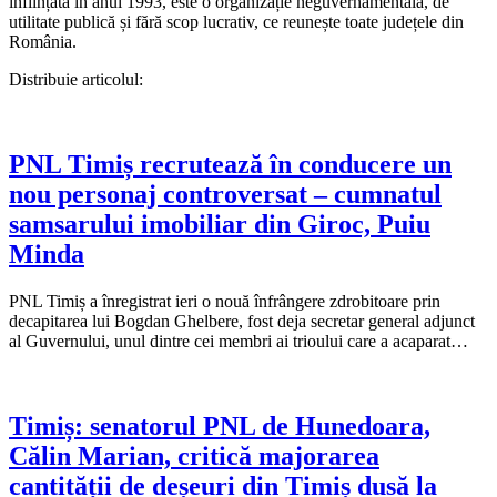
înființată în anul 1993, este o organizație neguvernamentală, de
utilitate publică și fără scop lucrativ, ce reunește toate județele din
România.
Distribuie articolul:
PNL Timiș recrutează în conducere un
nou personaj controversat – cumnatul
samsarului imobiliar din Giroc, Puiu
Minda
PNL Timiș a înregistrat ieri o nouă înfrângere zdrobitoare prin
decapitarea lui Bogdan Ghelbere, fost deja secretar general adjunct
al Guvernului, unul dintre cei membri ai trioului care a acaparat…
Timiș: senatorul PNL de Hunedoara,
Călin Marian, critică majorarea
cantității de deșeuri din Timiș dusă la