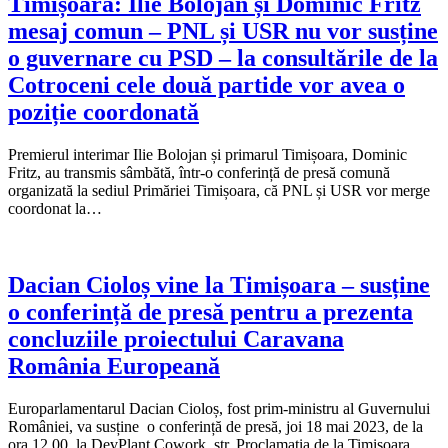
Timișoara: Ilie Bolojan și Dominic Fritz
mesaj comun – PNL și USR nu vor susține
o guvernare cu PSD – la consultările de la
Cotroceni cele două partide vor avea o
poziție coordonată
Premierul interimar Ilie Bolojan și primarul Timișoara, Dominic
Fritz, au transmis sâmbătă, într-o conferință de presă comună
organizată la sediul Primăriei Timișoara, că PNL și USR vor merge
coordonat la…
Dacian Cioloș vine la Timișoara – susține
o conferință de presă pentru a prezenta
concluziile proiectului Caravana
România Europeană
Europarlamentarul Dacian Cioloș, fost prim-ministru al Guvernului
României, va susține o conferință de presă, joi 18 mai 2023, de la
ora 12.00, la DevPlant Cowork, str. Proclamația de la Timișoara…