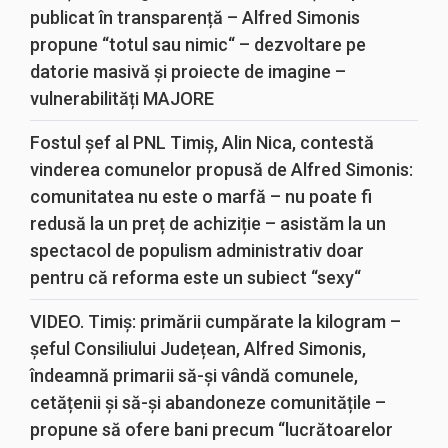
publicat în transparență – Alfred Simonis
propune “totul sau nimic“ – dezvoltare pe
datorie masivă și proiecte de imagine –
vulnerabilități MAJORE
Fostul șef al PNL Timiș, Alin Nica, contestă
vinderea comunelor propusă de Alfred Simonis:
comunitatea nu este o marfă – nu poate fi
redusă la un preț de achiziție – asistăm la un
spectacol de populism administrativ doar
pentru că reforma este un subiect “sexy“
VIDEO. Timiș: primării cumpărate la kilogram –
șeful Consiliului Județean, Alfred Simonis,
îndeamnă primarii să-și vândă comunele,
cetățenii și să-și abandoneze comunitățile –
propune să ofere bani precum “lucrătoarelor