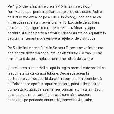
Pe 4 și 5 iulie, zilnic între orele 9-15, în Izvin se va opri
furnizarea apei pentru spălarea rețelei de distribuție. Astfel
de lucrări vor avea loc pe 4 iulie și în Voiteg, unde apa se va
întrerupe în același interval orar, 9-15. Lucrările de spălare
urmăresc să asigure o calitate corespunzătoare a apei
potabile și sunt o parte a activității desfășurate de Aquatim în
cadrul mentenanței preventive a rețelelor de distribuție.
Pe 5 iulie, între orele 9-14, în Sacoșu Turcesc se va întrerupe
apa pentru devierea conductei de distribuție și a cablului de
alimentare de pe amplasamentul noii stații de tratare.
„La reluarea alimentării cu apă în regim normal este posibil ca
la robinete să curgă apă tulbure. Deoarece această
perturbare va fi de scurtă durată, recomandăm clienților să
nu folosească apa în scopuri menajere, până la limpezirea
completă. Rugăm, de asemenea, consumatorii să ia măsuri
de stocare a unor cantități de apă care să le acopere
necesarul pe perioada anunțată”, transmite Aquatim.