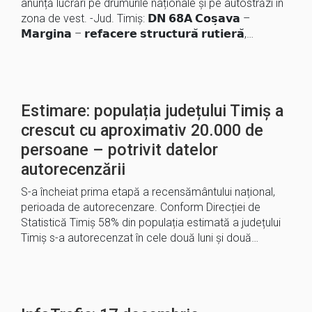
anunță lucrări pe drumurile naționale și pe autostrăzi în
zona de vest. -Jud. Timiș: 𝗗𝗡 𝟲𝟴𝗔 𝗖𝗼𝘀̦𝗮𝘃𝗮 –
𝗠𝗮𝗿𝗴𝗶𝗻𝗮 – 𝗿𝗲𝗳𝗮𝗰𝗲𝗿𝗲 𝘀𝘁𝗿𝘂𝗰𝘁𝘂𝗿𝗮̆ 𝗿𝘂𝘁𝗶𝗲𝗿𝗮̆,…
Estimare: populația județului Timiș a
crescut cu aproximativ 20.000 de
persoane – potrivit datelor
autorecenzării
S-a încheiat prima etapă a recensământului național,
perioada de autorecenzare. Conform Direcției de
Statistică Timiș 58% din populația estimată a județului
Timiș s-a autorecenzat în cele două luni și două…