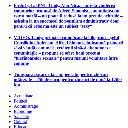
Fostul șef al PNL Timiș, Alin Nica, contestă vinderea
comunelor propusă de Alfred Simonis: comunitatea nu
este o marfă – nu poate fi redusă la un preț de achiziție –
asistăm la un spectacol de populism administrativ doar
pentru că reforma este un subiect “sexy“
VIDEO. Timiș: primării cumpărate la kilogram – șeful
Consiliului Județean, Alfred Simonis, îndeamnă primarii
să-și vândă comunele, cetățenii și să-și abandoneze
comunitățile – propune să ofere bani precum
“lucrătoarelor sexuale“ pentru fuziuni voluntare între
comune
Timișoara: se acordă compensații pentru zboruri
întârziate – 250 de euro pentru zboruri de până la 1.500
km
Actualitate
Politică
Administrație
Economie
Sănătate
Cultură
Educație