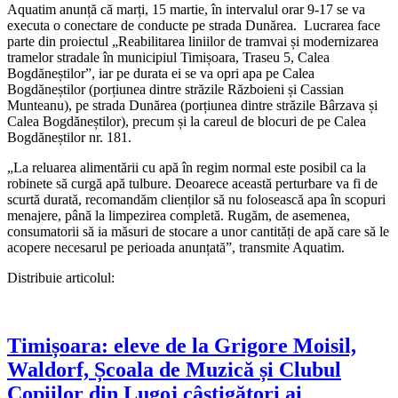
Aquatim anunță că marți, 15 martie, în intervalul orar 9-17 se va
executa o conectare de conducte pe strada Dunărea. Lucrarea face
parte din proiectul „Reabilitarea liniilor de tramvai și modernizarea
tramelor stradale în municipiul Timișoara, Traseu 5, Calea
Bogdăneștilor”, iar pe durata ei se va opri apa pe Calea
Bogdăneștilor (porțiunea dintre străzile Războieni și Cassian
Munteanu), pe strada Dunărea (porțiunea dintre străzile Bârzava și
Calea Bogdăneștilor), precum și la careul de blocuri de pe Calea
Bogdăneștilor nr. 181.
„La reluarea alimentării cu apă în regim normal este posibil ca la
robinete să curgă apă tulbure. Deoarece această perturbare va fi de
scurtă durată, recomandăm clienților să nu folosească apa în scopuri
menajere, până la limpezirea completă. Rugăm, de asemenea,
consumatorii să ia măsuri de stocare a unor cantități de apă care să le
acopere necesarul pe perioada anunțată”, transmite Aquatim.
Distribuie articolul:
Timișoara: eleve de la Grigore Moisil,
Waldorf, Școala de Muzică și Clubul
Copiilor din Lugoj câștigători ai