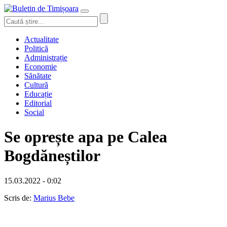
Actualitate
Politică
Administrație
Economie
Sănătate
Cultură
Educație
Editorial
Social
Se oprește apa pe Calea
Bogdăneștilor
15.03.2022 - 0:02
Scris de:
Marius Bebe