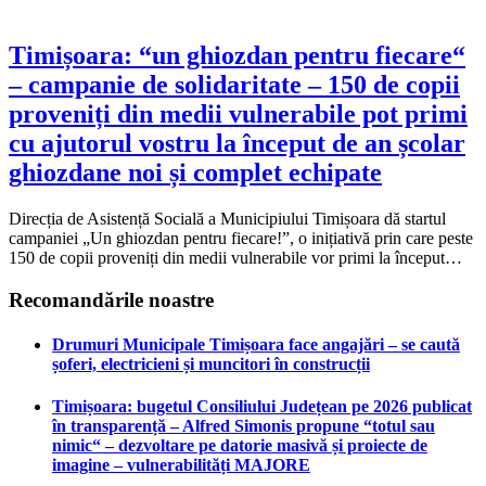
Timișoara: “un ghiozdan pentru fiecare“
– campanie de solidaritate – 150 de copii
proveniți din medii vulnerabile pot primi
cu ajutorul vostru la început de an școlar
ghiozdane noi și complet echipate
Direcția de Asistență Socială a Municipiului Timișoara dă startul
campaniei „Un ghiozdan pentru fiecare!”, o inițiativă prin care peste
150 de copii proveniți din medii vulnerabile vor primi la început…
Recomandările noastre
Drumuri Municipale Timișoara face angajări – se caută
șoferi, electricieni și muncitori în construcții
Timișoara: bugetul Consiliului Județean pe 2026 publicat
în transparență – Alfred Simonis propune “totul sau
nimic“ – dezvoltare pe datorie masivă și proiecte de
imagine – vulnerabilități MAJORE