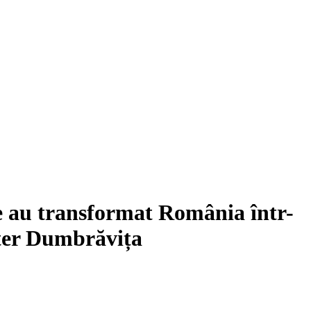
me au transformat România într-
nter Dumbrăvița