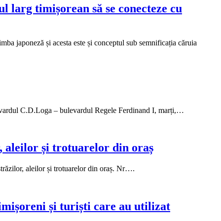
 larg timișorean să se conecteze cu
a japoneză și acesta este și conceptul sub semnificația căruia
levardul C.D.Loga – bulevardul Regele Ferdinand I, marți,…
 aleilor și trotuarelor din oraș
ăzilor, aleilor și trotuarelor din oraș. Nr….
ișoreni și turiști care au utilizat