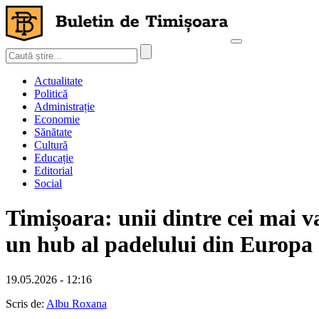
Actualitate
Politică
Administrație
Economie
Sănătate
Cultură
Educație
Editorial
Social
Timișoara: unii dintre cei mai 
un hub al padelului din Europa
19.05.2026 - 12:16
Scris de:
Albu Roxana