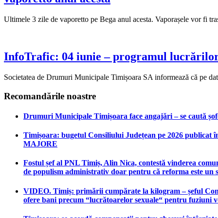
Ultimele 3 zile de vaporetto pe Bega anul acesta. Vaporașele vor fi tras
InfoTrafic: 04 iunie – programul lucrărilor 
Societatea de Drumuri Municipale Timișoara SA informează că pe data de 
Recomandările noastre
Drumuri Municipale Timișoara face angajări – se caută șoferi
Timișoara: bugetul Consiliului Județean pe 2026 publicat în
MAJORE
Fostul șef al PNL Timiș, Alin Nica, contestă vinderea comun
de populism administrativ doar pentru că reforma este un 
VIDEO. Timiș: primării cumpărate la kilogram – șeful Consi
ofere bani precum “lucrătoarelor sexuale“ pentru fuziuni 