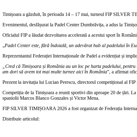
Timișoara a găzduit, în perioada 14 – 17 mai, turneul FIP SILVER TI
Evenimentul, desfășurat la Padel Center Dumbrăvița, a adus la Timișoar
Oficialul FIP a lăudat dezvoltarea accelerată a acestui sport în Români
„
Padel Center este, fără îndoială, un adevărat hub al padelului în Eu
Reprezentantul Federației Internaționale de Padel a evidențiat și impli
„Cred că Timișoara și România au un loc pe harta padelului, pentru că 
am dori să avem tot mai multe turnee aici în România
”, a afirmat ofic
Prezent la invitația lui Lucian Perescu, directorul competițional al FI
Competiția de la Timișoara a reunit sportivi din aproape 20 de țări. La
spaniolii Marcos Blanco Gonzales și Victor Mena.
FIP SILVER TIMIȘOARA 2026 a fost organizat de Federația Internaționa
Distribuie articolul: