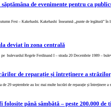
săptămâna de evenimente pentru ca publicul
tumn Fest – Kakehashi. Kakehashi înseamnă „punte de legătură” în limb
la deviat în zona centrală
ne, pe bulevardul Regele Ferdinand I – strada 20 Decembrie 1989 – bu
ilor de reparație și întreținere a străzilor,
29 septembrie au loc mai multe lucrări de reparație și întreținere a str
 folosite până sâmbătă – peste 200.000 de tim