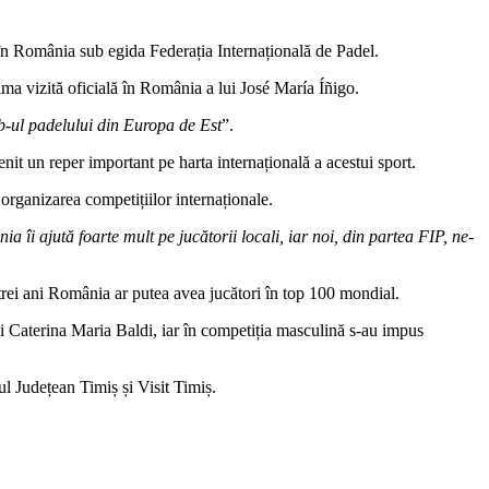
n România sub egida Federația Internațională de Padel.
ma vizită oficială în România a lui José María Íñigo.
-ul padelului din Europa de Est
”.
nit un reper important pe harta internațională a acestui sport.
organizarea competițiilor internaționale.
îi ajută foarte mult pe jucătorii locali, iar noi, din partea FIP, ne-
-trei ani România ar putea avea jucători în top 100 mondial.
 și Caterina Maria Baldi, iar în competiția masculină s-au impus
 Județean Timiș și Visit Timiș.