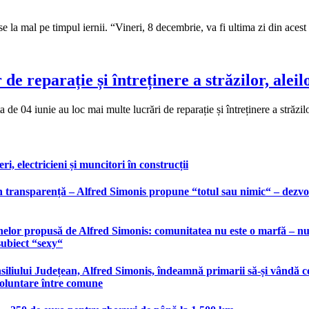
e la mal pe timpul iernii. “Vineri, 8 decembrie, va fi ultima zi din aces
de reparație și întreținere a străzilor, aleil
04 iunie au loc mai multe lucrări de reparație și întreținere a străzilor
, electricieni și muncitori în construcții
 transparență – Alfred Simonis propune “totul sau nimic“ – dezvolt
elor propusă de Alfred Simonis: comunitatea nu este o marfă – nu po
subiect “sexy“
liului Județean, Alfred Simonis, îndeamnă primarii să-și vândă co
voluntare între comune