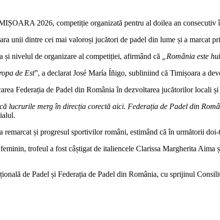
MIȘOARA 2026, competiție organizată pentru al doilea an consecutiv î
a unii dintre cei mai valoroși jucători de padel din lume și a marcat pri
a și nivelul de organizare al competiției, afirmând că
„România este hub
ropa de Est
”, a declarat José María Íñigo, subliniind că Timișoara a deve
carea Federația de Padel din România în dezvoltarea jucătorilor locali și 
lucrurile merg în direcția corectă aici. Federația de Padel din România 
ialul.
P a remarcat și progresul sportivilor români, estimând că în următorii doi
 feminin, trofeul a fost câștigat de italiencele Clarissa Margherita Aima
lă de Padel și Federația de Padel din România, cu sprijinul Consiliul