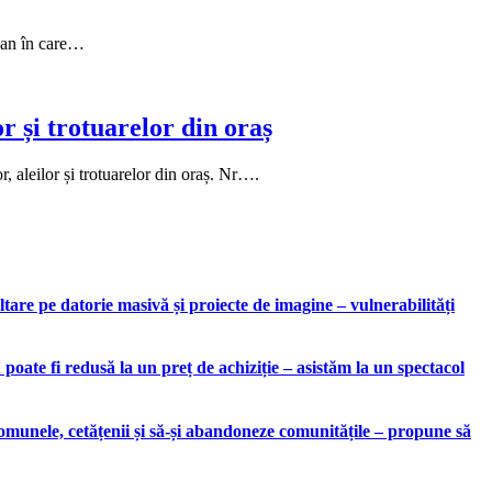
t an în care…
or și trotuarelor din oraș
, aleilor și trotuarelor din oraș. Nr….
are pe datorie masivă și proiecte de imagine – vulnerabilități
ate fi redusă la un preț de achiziție – asistăm la un spectacol
munele, cetățenii și să-și abandoneze comunitățile – propune să