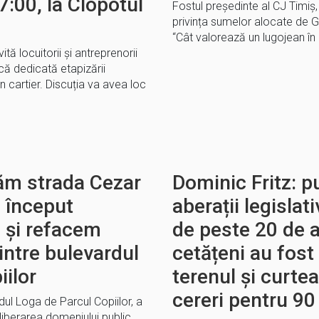
7:00, la Clopotul
Fostul președinte al CJ Timiș,
privința sumelor alocate de Gu
“Cât valorează un lugojean în o
ită locuitorii și antreprenorii
ică dedicată etapizării
n cartier. Discuția va avea loc
dăm strada Cezar
Dominic Fritz: 
m început
aberații legislat
i și refacem
de peste 20 de a
dintre bulevardul
cetățeni au fost
iilor
terenul și curte
cereri pentru 90
ul Loga de Parcul Copiilor, a
liberarea domeniului public,