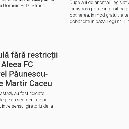
După ani de anomalii legislativ
ui Dominic Fritz. Strada
Timișoara poate intensifica 
obținerea, în mod gratuit, a te
dobândite în baza Legii nr. 1
lă fără restricții
u Aleea FC
rel Păunescu-
e Martir Caceu
stăzi, au fost ridicate
r de pe un segment de pe
 între sensul giratoriu de la