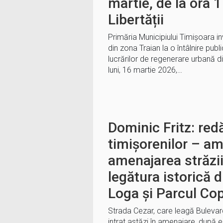
martie, de la ora 1
Libertății
Primăria Municipiului Timișoara inv
din zona Traian la o întâlnire publ
lucrărilor de regenerare urbană di
luni, 16 martie 2026,…
Dominic Fritz: re
timișorenilor – a
amenajarea străzi
legătura istorică 
Loga și Parcul Cop
Strada Cezar, care leagă Bulevard
intrat astăzi în amenajare, după e