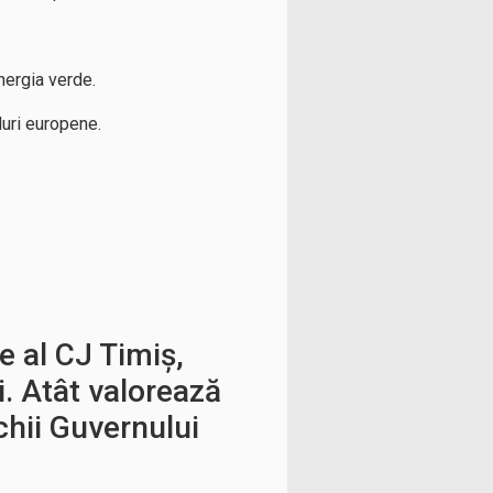
nergia verde.
duri europene.
e al CJ Timiș,
i. Atât valorează
chii Guvernului