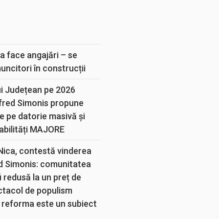
E
a face angajări – se
muncitori în construcții
ui Județean pe 2026
lfred Simonis propune
e pe datorie masivă și
abilități MAJORE
 Nica, contestă vinderea
d Simonis: comunitatea
 redusă la un preț de
ectacol de populism
 reforma este un subiect