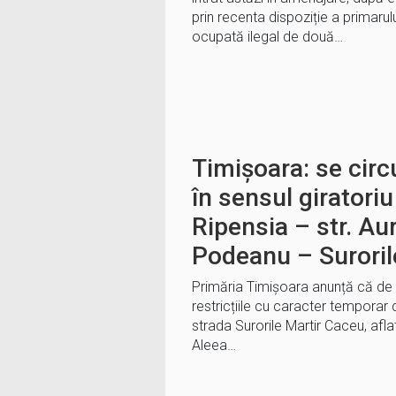
prin recenta dispoziție a primarul
ocupată ilegal de două…
Timișoara: se circu
în sensul giratori
Ripensia – str. Au
Podeanu – Suroril
Primăria Timișoara anunță că de a
restricțiile cu caracter tempora
strada Surorile Martir Caceu, aflat
Aleea…