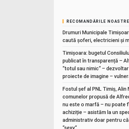
RECOMANDĂRILE NOASTR
Drumuri Municipale Timișoar
caută șoferi, electricieni și 
Timișoara: bugetul Consiliul
publicat în transparență – A
“totul sau nimic“ – dezvoltar
proiecte de imagine – vulner
Fostul șef al PNL Timiș, Alin
comunelor propusă de Alfre
nu este o marfă – nu poate fi
achiziție – asistăm la un sp
administrativ doar pentru că
“sexy“