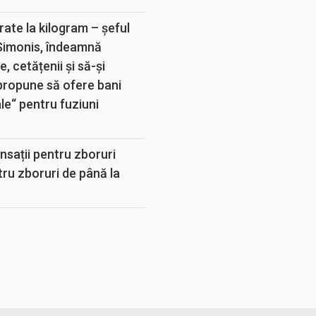
rate la kilogram – șeful
 Simonis, îndeamnă
, cetățenii și să-și
propune să ofere bani
e“ pentru fuziuni
sații pentru zboruri
tru zboruri de până la