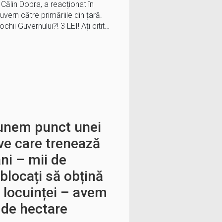
 Călin Dobra, a reacționat în
vern către primăriile din țară.
chii Guvernului?! 3 LEI! Ați citit…
punem punct unei
ive care trenează
ni – mii de
 blocați să obțină
a locuinței – avem
 de hectare