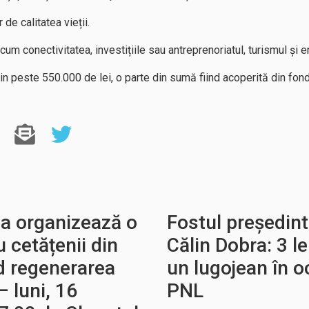
 de calitatea vieții.
um conectivitatea, investițiile sau antreprenoriatul, turismul și e
țin peste 550.000 de lei, o parte din sumă fiind acoperită din fon
ia organizează o
Fostul președint
u cetățenii din
Călin Dobra: 3 le
nd regenerarea
un lugojean în o
– luni, 16
PNL