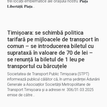
trei locații emblematice ale orașului nostru: 𝐏𝐢𝐚𝐭̦𝐚
𝐋𝐢𝐛𝐞𝐫𝐭𝐚̆𝐭̦𝐢𝐢, 𝐏𝐢𝐚𝐭̦𝐚…
Timișoara: se schimbă politica
tarifară pe mijloacele de transport în
comun – se introducerea biletul cu
suprataxă în valoare de 70 de lei –
se renunță la biletul de 1 leu pe
transportul cu bărcuțele
Societatea de Transport Public Timișoara (STPT)
informează publicul călător că, în urma ședinței Adunării
Generale a Asociaților Societății Metropolitane de
Transport Timișoara și a adresei nr. 306/31.03.2025
emise de către…