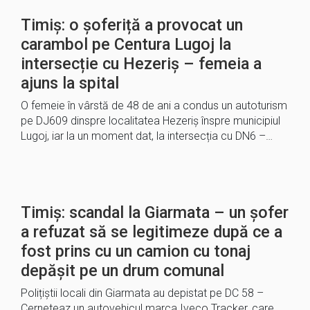
Timiș: o șoferiță a provocat un
carambol pe Centura Lugoj la
intersecție cu Hezeriș – femeia a
ajuns la spital
O femeie în vârstă de 48 de ani a condus un autoturism
pe DJ609 dinspre localitatea Hezeriș înspre municipiul
Lugoj, iar la un moment dat, la intersecția cu DN6 –…
Timiș: scandal la Giarmata – un șofer
a refuzat să se legitimeze după ce a
fost prins cu un camion cu tonaj
depășit pe un drum comunal
Polițiștii locali din Giarmata au depistat pe DC 58 –
Cerneteaz un autovehicul marca Iveco Tracker, care