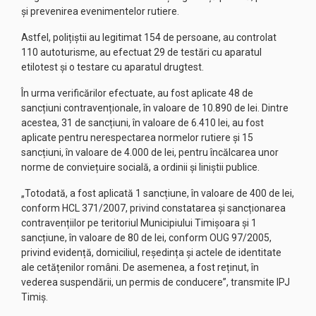
și prevenirea evenimentelor rutiere.
Astfel, polițiștii au legitimat 154 de persoane, au controlat
110 autoturisme, au efectuat 29 de testări cu aparatul
etilotest și o testare cu aparatul drugtest.
În urma verificărilor efectuate, au fost aplicate 48 de
sancțiuni contravenționale, în valoare de 10.890 de lei. Dintre
acestea, 31 de sancțiuni, în valoare de 6.410 lei, au fost
aplicate pentru nerespectarea normelor rutiere și 15
sancțiuni, în valoare de 4.000 de lei, pentru încălcarea unor
norme de conviețuire socială, a ordinii și liniștii publice.
„Totodată, a fost aplicată 1 sancțiune, în valoare de 400 de lei,
conform HCL 371/2007, privind constatarea și sancționarea
contravențiilor pe teritoriul Municipiului Timişoara și 1
sancțiune, în valoare de 80 de lei, conform OUG 97/2005,
privind evidență, domiciliul, reședința și actele de identitate
ale cetățenilor români. De asemenea, a fost reținut, în
vederea suspendării, un permis de conducere”, transmite IPJ
Timiș.