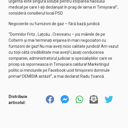
urgentă este singura soluție pentru stoparea haosului
medical pe care l-ați declanșat în prag de iarna in Timișoara!“,
consideră consilierul local PSD.
Negocierile cu furnizorii de gaz – fără bază juridică
“Domnilor Fritz , Lațcău , Creiveanu – jos mâinile de pe
Colterm și mai terminați erijarea în mari negociatori cu
furnizorii de gaz! Nu mai aveți nicio calitate juridică! Am vazut
cu toții câtă credibilitate mai aveți! Lăsați conducerea
companiei, administratorul judiciar si specialiștiilor care se
pricep să reporneasca in Timișoara caldura! Marketingul
politic si minciunile pe Facebook ucid timișoreni domnule
primar! DEMISIA astăzi!“, a mai declarat Radu Țoancă.
Distribuie
articolul: