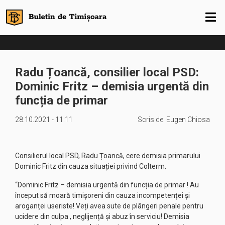
Radu Țoancă, consilier local PSD:
Dominic Fritz – demisia urgentă din
funcția de primar
28.10.2021 - 11:11
Scris de:
Eugen Chiosa
Consilierul local PSD, Radu Țoancă, cere demisia primarului
Dominic Fritz din cauza situației privind Colterm.
“Dominic Fritz – demisia urgentă din funcția de primar ! Au
început să moară timișoreni din cauza incompetenței și
aroganței useriste! Veți avea sute de plângeri penale pentru
ucidere din culpa , neglijență și abuz în serviciu! Demisia