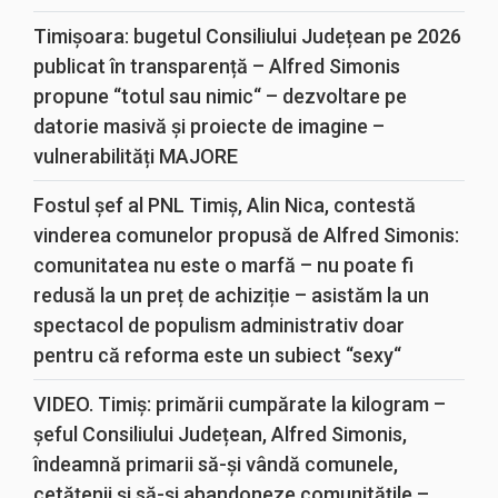
Timișoara: bugetul Consiliului Județean pe 2026
publicat în transparență – Alfred Simonis
propune “totul sau nimic“ – dezvoltare pe
datorie masivă și proiecte de imagine –
vulnerabilități MAJORE
Fostul șef al PNL Timiș, Alin Nica, contestă
vinderea comunelor propusă de Alfred Simonis:
comunitatea nu este o marfă – nu poate fi
redusă la un preț de achiziție – asistăm la un
spectacol de populism administrativ doar
pentru că reforma este un subiect “sexy“
VIDEO. Timiș: primării cumpărate la kilogram –
șeful Consiliului Județean, Alfred Simonis,
îndeamnă primarii să-și vândă comunele,
cetățenii și să-și abandoneze comunitățile –