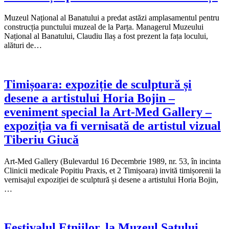
Muzeul Național al Banatului a predat astăzi amplasamentul pentru
construcția punctului muzeal de la Parța. Managerul Muzeului
Național al Banatului, Claudiu Ilaș a fost prezent la fața locului,
alături de…
Timișoara: expoziție de sculptură și
desene a artistului Horia Bojin –
eveniment special la Art-Med Gallery –
expoziția va fi vernisată de artistul vizual
Tiberiu Giucă
Art-Med Gallery (Bulevardul 16 Decembrie 1989, nr. 53, în incinta
Clinicii medicale Popitiu Praxis, et 2 Timișoara) invită timișorenii la
vernisajul expoziției de sculptură și desene a artistului Horia Bojin,
…
Festivalul Etniilor, la Muzeul Satului