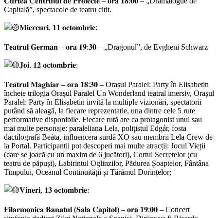
𝐂𝐮𝐫𝐭𝐞𝐚 𝐂𝐞𝐧𝐭𝐫𝐮𝐥𝐮𝐢 𝐝𝐞 𝐏𝐫𝐨𝐢𝐞𝐜𝐭𝐞 – 𝐨𝐫𝐚 𝟏𝟖:𝟎𝟎 – „Dramalogue de
Capitală”, spectacole de teatru citit.
𝐌𝐢𝐞𝐫𝐜𝐮𝐫𝐢, 𝟏𝟏 𝐨𝐜𝐭𝐨𝐦𝐛𝐫𝐢𝐞:
𝐓𝐞𝐚𝐭𝐫𝐮𝐥 𝐆𝐞𝐫𝐦𝐚𝐧 – 𝐨𝐫𝐚 𝟏𝟗:𝟑𝟎 – „Dragonul”, de Evgheni Schwarz
𝐉𝐨𝐢, 𝟏𝟐 𝐨𝐜𝐭𝐨𝐦𝐛𝐫𝐢𝐞:
𝐓𝐞𝐚𝐭𝐫𝐮𝐥 𝐌𝐚𝐠𝐡𝐢𝐚𝐫 – 𝐨𝐫𝐚 𝟏𝟖:𝟑𝟎 – Orașul Paralel: Party în Elisabetin
încheie trilogia Orașul Paralel Un Wonderland teatral imersiv, Orașul
Paralel: Party în Elisabetin invită la multiple vizionări, spectatorii
putând să aleagă, la fiecare reprezentație, una dintre cele 5 rute
performative disponibile. Fiecare rută are ca protagonist unul sau
mai multe personaje: paraleliana Lela, polițistul Edgár, fosta
dactilografă Beáta, influencera surdă XO sau membrii Lela Crew de
la Portal. Participanții pot descoperi mai multe atracții: Jocul Vieții
(care se joacă cu un maxim de 6 jucători), Cortul Secretelor (cu
teatru de păpuși), Labirintul Oglinzilor, Pădurea Șoaptelor, Fântâna
Timpului, Oceanul Continuității și Tărâmul Dorințelor;
𝐕𝐢𝐧𝐞𝐫𝐢, 𝟏𝟑 𝐨𝐜𝐭𝐨𝐦𝐛𝐫𝐢𝐞:
𝐅𝐢𝐥𝐚𝐫𝐦𝐨𝐧𝐢𝐜𝐚 𝐁𝐚𝐧𝐚𝐭𝐮𝐥 (𝐒𝐚𝐥𝐚 𝐂𝐚𝐩𝐢𝐭𝐨𝐥) – 𝐨𝐫𝐚 𝟏𝟗:𝟎𝟎 – Concert