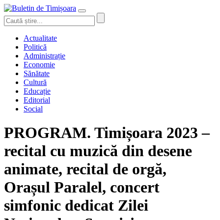
Actualitate
Politică
Administrație
Economie
Sănătate
Cultură
Educație
Editorial
Social
PROGRAM. Timișoara 2023 –
recital cu muzică din desene
animate, recital de orgă,
Orașul Paralel, concert
simfonic dedicat Zilei