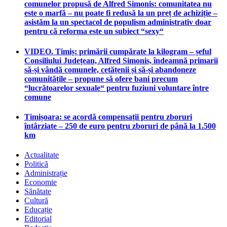
comunelor propusă de Alfred Simonis: comunitatea nu
este o marfă – nu poate fi redusă la un preț de achiziție –
asistăm la un spectacol de populism administrativ doar
pentru că reforma este un subiect “sexy“
VIDEO. Timiș: primării cumpărate la kilogram – șeful
Consiliului Județean, Alfred Simonis, îndeamnă primarii
să-și vândă comunele, cetățenii și să-și abandoneze
comunitățile – propune să ofere bani precum
“lucrătoarelor sexuale“ pentru fuziuni voluntare între
comune
Timișoara: se acordă compensații pentru zboruri
întârziate – 250 de euro pentru zboruri de până la 1.500
km
Actualitate
Politică
Administrație
Economie
Sănătate
Cultură
Educație
Editorial