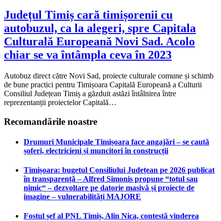
Județul Timiș cară timișorenii cu
autobuzul, ca la alegeri, spre Capitala
Culturală Europeană Novi Sad. Acolo
chiar se va întâmpla ceva în 2023
Autobuz direct către Novi Sad, proiecte culturale comune și schimb
de bune practici pentru Timișoara Capitală Europeană a Culturii
Consiliul Județean Timiș a găzduit astăzi întâlnirea între
reprezentanții proiectelor Capitală…
Recomandările noastre
Drumuri Municipale Timișoara face angajări – se caută
șoferi, electricieni și muncitori în construcții
Timișoara: bugetul Consiliului Județean pe 2026 publicat
în transparență – Alfred Simonis propune “totul sau
nimic“ – dezvoltare pe datorie masivă și proiecte de
imagine – vulnerabilități MAJORE
Fostul șef al PNL Timiș, Alin Nica, contestă vinderea