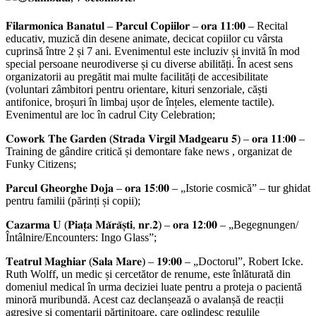
𝐅𝐢𝐥𝐚𝐫𝐦𝐨𝐧𝐢𝐜𝐚 𝐁𝐚𝐧𝐚𝐭𝐮𝐥 – 𝐏𝐚𝐫𝐜𝐮𝐥 𝐂𝐨𝐩𝐢𝐢𝐥𝐨𝐫 – 𝐨𝐫𝐚 𝟏𝟏:𝟎𝟎 – Recital
educativ, muzică din desene animate, decicat copiilor cu vârsta
cuprinsă între 2 și 7 ani. Evenimentul este incluziv și invită în mod
special persoane neurodiverse și cu diverse abilități. În acest sens
organizatorii au pregătit mai multe facilități de accesibilitate
(voluntari zâmbitori pentru orientare, kituri senzoriale, căști
antifonice, broșuri în limbaj ușor de înțeles, elemente tactile).
Evenimentul are loc în cadrul City Celebration;
𝐂𝐨𝐰𝐨𝐫𝐤 𝐓𝐡𝐞 𝐆𝐚𝐫𝐝𝐞𝐧 (𝐒𝐭𝐫𝐚𝐝𝐚 𝐕𝐢𝐫𝐠𝐢𝐥 𝐌𝐚𝐝𝐠𝐞𝐚𝐫𝐮 𝟓) – 𝐨𝐫𝐚 𝟏𝟏:𝟎𝟎 –
Training de gândire critică și demontare fake news , organizat de
Funky Citizens;
𝐏𝐚𝐫𝐜𝐮𝐥 𝐆𝐡𝐞𝐨𝐫𝐠𝐡𝐞 𝐃𝐨𝐣𝐚 – 𝐨𝐫𝐚 𝟏𝟓:𝟎𝟎 – „Istorie cosmică” – tur ghidat
pentru familii (părinți și copii);
𝐂𝐚𝐳𝐚𝐫𝐦𝐚 𝐔 (𝐏𝐢𝐚𝐭̦𝐚 𝐌𝐚̆𝐫𝐚̆𝐬̦𝐭𝐢, 𝐧𝐫.𝟐) – 𝐨𝐫𝐚 𝟏𝟐:𝟎𝟎 – „Begegnungen/
Întâlnire/Encounters: Ingo Glass”;
𝐓𝐞𝐚𝐭𝐫𝐮𝐥 𝐌𝐚𝐠𝐡𝐢𝐚𝐫 (𝐒𝐚𝐥𝐚 𝐌𝐚𝐫𝐞) – 𝟏𝟗:𝟎𝟎 – „Doctorul”, Robert Icke.
Ruth Wolff, un medic și cercetător de renume, este înlăturată din
domeniul medical în urma deciziei luate pentru a proteja o pacientă
minoră muribundă. Acest caz declanșează o avalanșă de reacții
agresive și comentarii părtinitoare, care oglindesc regulile