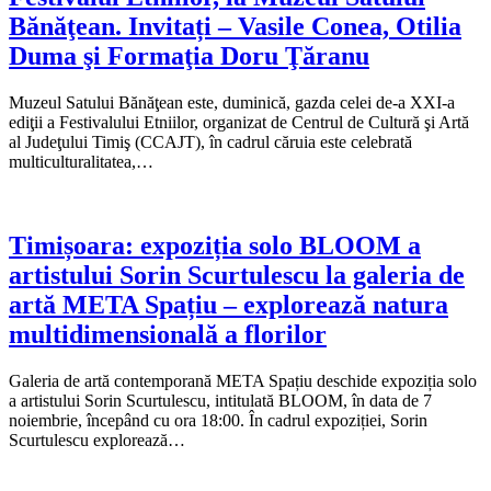
Bănăţean. Invitați – Vasile Conea, Otilia
Duma şi Formaţia Doru Ţăranu
Muzeul Satului Bănăţean este, duminică, gazda celei de-a XXI-a
ediţii a Festivalului Etniilor, organizat de Centrul de Cultură şi Artă
al Judeţului Timiş (CCAJT), în cadrul căruia este celebrată
multiculturalitatea,…
Timișoara: expoziția solo BLOOM a
artistului Sorin Scurtulescu la galeria de
artă META Spațiu – explorează natura
multidimensională a florilor
Galeria de artă contemporană META Spațiu deschide expoziția solo
a artistului Sorin Scurtulescu, intitulată BLOOM, în data de 7
noiembrie, începând cu ora 18:00. În cadrul expoziției, Sorin
Scurtulescu explorează…