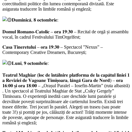
corectitudinii politice din lumea contemporană divizată. Este
asigurata traducere în limbile română și engleză;
𝐃𝐮𝐦𝐢𝐧𝐢𝐜𝐚̆, 𝟖 𝐨𝐜𝐭𝐨𝐦𝐛𝐫𝐢𝐞:
𝐃𝐨𝐦𝐮𝐥 𝐑𝐨𝐦𝐚𝐧𝐨-𝐂𝐚𝐭𝐨𝐥𝐢𝐜 – 𝐨𝐫𝐚 𝟏𝟗:𝟑𝟎 – Recital de orgă și ansamblu
vocal, în cadrul Festivalului TimOrgelfest;
𝐂𝐚𝐬𝐚 𝐓𝐢𝐧𝐞𝐫𝐞𝐭𝐮𝐥𝐮𝐢 – 𝐨𝐫𝐚 𝟏𝟗:𝟑𝟎 – Spectacol ”Nexus” –
Contemporary Creative Dreamers, București;
𝐋𝐮𝐧𝐢, 𝟗 𝐨𝐜𝐭𝐨𝐦𝐛𝐫𝐢𝐞:
𝐓𝐞𝐚𝐭𝐫𝐮𝐥 𝐌𝐚𝐠𝐡𝐢𝐚𝐫 (𝐥𝐨𝐜 𝐝𝐞 𝐢̂𝐧𝐭𝐚̂𝐥𝐧𝐢𝐫𝐞 𝐩𝐥𝐚𝐭𝐟𝐨𝐫𝐦𝐚 𝐝𝐞 𝐥𝐚 𝐜𝐚𝐩𝐚̆𝐭𝐮𝐥 𝐥𝐢𝐧𝐢𝐞𝐢 𝟏
𝐚 𝐑𝐞𝐯𝐢𝐳𝐢𝐞𝐢 𝐝𝐞 𝐕𝐚𝐠𝐨𝐚𝐧𝐞 𝐓𝐢𝐦𝐢𝐬̦𝐨𝐚𝐫𝐚, 𝐥𝐚̂𝐧𝐠𝐚̆ 𝐆𝐚𝐫𝐚 𝐝𝐞 𝐍𝐨𝐫𝐝) – 𝐨𝐫𝐚
𝟏𝟔:𝟎𝟎 𝐬̦𝐢 𝐨𝐫𝐚 𝟏𝟖:𝟎𝟎 – „Orașul Paralel – Iosefin-Martin” (ruta albastră)
. Un spectacol al Teatrului Maghiar de Stat „Csiky Gergely”
Timisoara. O experiență inedită care deschide lumi paralele și
dezvăluie povești surprinzătoare ale cartierului Iosefin. Există trei
trasee diferite. Trei jocuri în paralel. Alegeți un traseu (sau poate
toate 3!) și porniți pe jos, călăuziți de actori! Trăiți momente intense
de poveste, aproape de personaje. Este asigurată traducere în limbile
română și engleză;