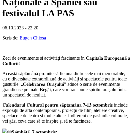
Naționale a Spaniei sau
festivalul LA PAS
06.10.2023 - 22:20
Scris de:
Eugen Chiosa
Zeci de evenimente și activități fascinante în 𝐂𝐚𝐩𝐢𝐭𝐚𝐥𝐚 𝐄𝐮𝐫𝐨𝐩𝐞𝐚𝐧𝐚̆ 𝐚
𝐂𝐮𝐥𝐭𝐮𝐫𝐢𝐢!
Această săptămână promite să fie una dintre cele mai memorabile,
cu o diversitate extraordinară de activități și spectacole pentru toate
gusturile. „𝐂𝐞𝐥𝐞𝐛𝐫𝐚𝐫𝐞𝐚 𝐎𝐫𝐚𝐬̦𝐮𝐥𝐮𝐢” aduce o serie de evenimente
grandioase pe malu Begăi, care vor transpune spiritul orașului într-
un spectacol de neuitat.
𝐂𝐚𝐥𝐞𝐧𝐝𝐚𝐫𝐮𝐥 𝐂𝐮𝐥𝐭𝐮𝐫𝐚𝐥 𝐩𝐞𝐧𝐭𝐫𝐮 𝐬𝐚̆𝐩𝐭𝐚̆𝐦𝐚̂𝐧𝐚 𝟕-𝟏𝟑 𝐨𝐜𝐭𝐨𝐦𝐛𝐫𝐢𝐞 include
expoziții de artă contemporană, proiecții de film, ateliere creative,
spectacole de teatru și multe altele. Indiferent de pasiunile culturale,
vei găsi ceva care să te inspire și să te fascineze.
𝐒𝐚̂𝐦𝐛𝐚̆𝐭𝐚̆, 𝟕 𝐨𝐜𝐭𝐨𝐦𝐛𝐫𝐢𝐞: