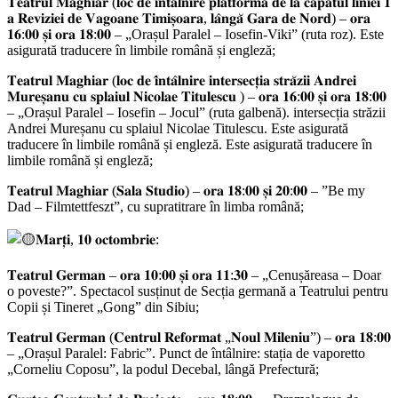
𝐓𝐞𝐚𝐭𝐫𝐮𝐥 𝐌𝐚𝐠𝐡𝐢𝐚𝐫 (𝐥𝐨𝐜 𝐝𝐞 𝐢̂𝐧𝐭𝐚̂𝐥𝐧𝐢𝐫𝐞 𝐩𝐥𝐚𝐭𝐟𝐨𝐫𝐦𝐚 𝐝𝐞 𝐥𝐚 𝐜𝐚𝐩𝐚̆𝐭𝐮𝐥 𝐥𝐢𝐧𝐢𝐞𝐢 𝟏
𝐚 𝐑𝐞𝐯𝐢𝐳𝐢𝐞𝐢 𝐝𝐞 𝐕𝐚𝐠𝐨𝐚𝐧𝐞 𝐓𝐢𝐦𝐢𝐬̦𝐨𝐚𝐫𝐚, 𝐥𝐚̂𝐧𝐠𝐚̆ 𝐆𝐚𝐫𝐚 𝐝𝐞 𝐍𝐨𝐫𝐝) – 𝐨𝐫𝐚
𝟏𝟔:𝟎𝟎 𝐬̦𝐢 𝐨𝐫𝐚 𝟏𝟖:𝟎𝟎 – „Orașul Paralel – Iosefin-Viki” (ruta roz). Este
asigurată traducere în limbile română și engleză;
𝐓𝐞𝐚𝐭𝐫𝐮𝐥 𝐌𝐚𝐠𝐡𝐢𝐚𝐫 (𝐥𝐨𝐜 𝐝𝐞 𝐢̂𝐧𝐭𝐚̂𝐥𝐧𝐢𝐫𝐞 𝐢𝐧𝐭𝐞𝐫𝐬𝐞𝐜𝐭̦𝐢𝐚 𝐬𝐭𝐫𝐚̆𝐳𝐢𝐢 𝐀𝐧𝐝𝐫𝐞𝐢
𝐌𝐮𝐫𝐞𝐬̦𝐚𝐧𝐮 𝐜𝐮 𝐬𝐩𝐥𝐚𝐢𝐮𝐥 𝐍𝐢𝐜𝐨𝐥𝐚𝐞 𝐓𝐢𝐭𝐮𝐥𝐞𝐬𝐜𝐮 ) – 𝐨𝐫𝐚 𝟏𝟔:𝟎𝟎 𝐬̦𝐢 𝐨𝐫𝐚 𝟏𝟖:𝟎𝟎
– „Orașul Paralel – Iosefin – Jocul” (ruta galbenă). intersecția străzii
Andrei Mureșanu cu splaiul Nicolae Titulescu. Este asigurată
traducere în limbile română și engleză. Este asigurată traducere în
limbile română și engleză;
𝐓𝐞𝐚𝐭𝐫𝐮𝐥 𝐌𝐚𝐠𝐡𝐢𝐚𝐫 (𝐒𝐚𝐥𝐚 𝐒𝐭𝐮𝐝𝐢𝐨) – 𝐨𝐫𝐚 𝟏𝟖:𝟎𝟎 𝐬̦𝐢 𝟐𝟎:𝟎𝟎 – ”Be my
Dad – Filmtettfeszt”, cu supratitrare în limba română;
𝐌𝐚𝐫𝐭̦𝐢, 𝟏𝟎 𝐨𝐜𝐭𝐨𝐦𝐛𝐫𝐢𝐞:
𝐓𝐞𝐚𝐭𝐫𝐮𝐥 𝐆𝐞𝐫𝐦𝐚𝐧 – 𝐨𝐫𝐚 𝟏𝟎:𝟎𝟎 𝐬̦𝐢 𝐨𝐫𝐚 𝟏𝟏:𝟑𝟎 – „Cenușăreasa – Doar
o poveste?”. Spectacol susținut de Secția germană a Teatrului pentru
Copii și Tineret „Gong” din Sibiu;
𝐓𝐞𝐚𝐭𝐫𝐮𝐥 𝐆𝐞𝐫𝐦𝐚𝐧 (𝐂𝐞𝐧𝐭𝐫𝐮𝐥 𝐑𝐞𝐟𝐨𝐫𝐦𝐚𝐭 „𝐍𝐨𝐮𝐥 𝐌𝐢𝐥𝐞𝐧𝐢𝐮”) – 𝐨𝐫𝐚 𝟏𝟖:𝟎𝟎
– „Orașul Paralel: Fabric”. Punct de întâlnire: stația de vaporetto
„Corneliu Coposu”, la podul Decebal, lângă Prefectură;