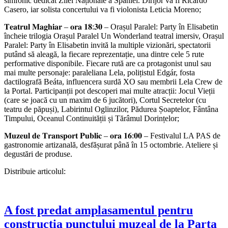
simfonic dedicat Zilei Naționale a Spaniei. Dirijor va fi Ricardo
Casero, iar solista concertului va fi violonista Leticia Moreno;
𝐓𝐞𝐚𝐭𝐫𝐮𝐥 𝐌𝐚𝐠𝐡𝐢𝐚𝐫 – 𝐨𝐫𝐚 𝟏𝟖:𝟑𝟎 – Orașul Paralel: Party în Elisabetin
încheie trilogia Orașul Paralel Un Wonderland teatral imersiv, Orașul
Paralel: Party în Elisabetin invită la multiple vizionări, spectatorii
putând să aleagă, la fiecare reprezentație, una dintre cele 5 rute
performative disponibile. Fiecare rută are ca protagonist unul sau
mai multe personaje: paraleliana Lela, polițistul Edgár, fosta
dactilografă Beáta, influencera surdă XO sau membrii Lela Crew de
la Portal. Participanții pot descoperi mai multe atracții: Jocul Vieții
(care se joacă cu un maxim de 6 jucători), Cortul Secretelor (cu
teatru de păpuși), Labirintul Oglinzilor, Pădurea Șoaptelor, Fântâna
Timpului, Oceanul Continuității și Tărâmul Dorințelor;
𝐌𝐮𝐳𝐞𝐮𝐥 𝐝𝐞 𝐓𝐫𝐚𝐧𝐬𝐩𝐨𝐫𝐭 𝐏𝐮𝐛𝐥𝐢𝐜 – 𝐨𝐫𝐚 𝟏𝟔:𝟎𝟎 – Festivalul LA PAS de
gastronomie artizanală, desfășurat până în 15 octombrie. Ateliere și
degustări de produse.
Distribuie articolul:
A fost predat amplasamentul pentru
construcția punctului muzeal de la Parța