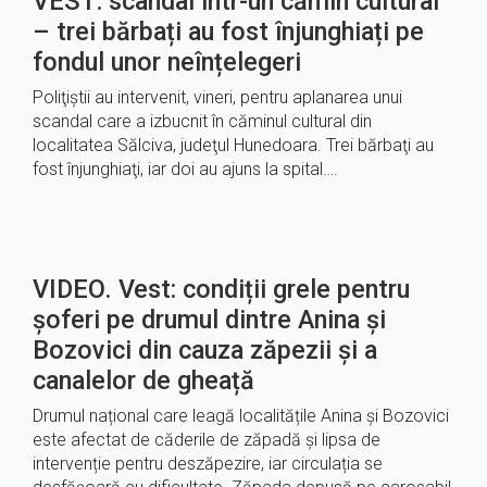
VEST: scandal într-un cămin cultural
– trei bărbați au fost înjunghiați pe
fondul unor neînțelegeri
Poliţiştii au intervenit, vineri, pentru aplanarea unui
scandal care a izbucnit în căminul cultural din
localitatea Sălciva, judeţul Hunedoara. Trei bărbaţi au
fost înjunghiaţi, iar doi au ajuns la spital….
VIDEO. Vest: condiții grele pentru
șoferi pe drumul dintre Anina și
Bozovici din cauza zăpezii și a
canalelor de gheață
Drumul național care leagă localitățile Anina și Bozovici
este afectat de căderile de zăpadă și lipsa de
intervenție pentru deszăpezire, iar circulația se