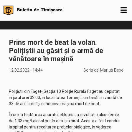
Prins mort de beat la volan.
Polițiștii au găsit și o armă de
vânătoare în mașină
12.02.2022 - 14:44
Scris de:
Marius Bebe
Polițiștii din Făget- Secția 10 Poliție Rurală Făget au depistat,
în jurul orei 02:00, în localitatea Tomești, un tânăr, în vârstă de
33 de ani, care își conducea mașina mort de beat.
În urma testării cu aparatul etilotest, a rezultat o alcoolemie
de 1,33 mg/l alcool pur în aerul expirat. Acesta a fost condus
la spital pentru recoltarea probelor biologice, în vederea