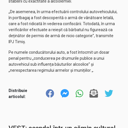
stabilirii cu exactitate a alcoolemiei.
„De asemenea, în urma efectuării controlului autovehiculului,
în portbagaj a fost descoperită o armă de vânătoare letală,
care a fost ridicată în vederea confiscării. Totodată, în urma
verificărilor efectuate a reieșit că bărbatul nu figurează ca
deținător de permis de armă de nicio categorie”, transmite
IPJ Timiș.
Pe numele conducătorului auto, a fost întocmit un dosar
penal pentru „conducerea pe drumurile publice a unui
autovehicul sub influența băuturilor alcoolice” și
„nerespectarea regimului armelor și munițiilor „.
Distribuie
articolul: