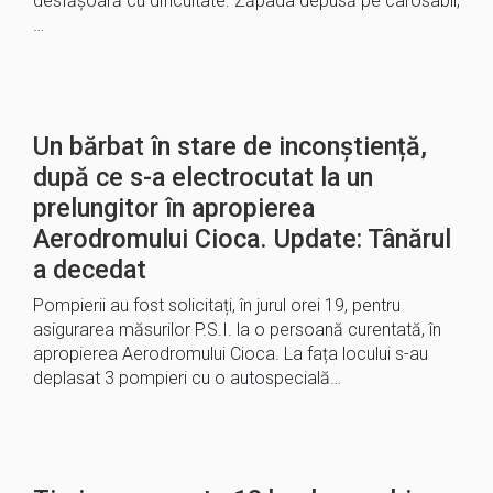
desfășoară cu dificultate. Zăpada depusă pe carosabil,
…
Un bărbat în stare de inconștiență,
după ce s-a electrocutat la un
prelungitor în apropierea
Aerodromului Cioca. Update: Tânărul
a decedat
Pompierii au fost solicitați, în jurul orei 19, pentru
asigurarea măsurilor P.S.I. la o persoană curentată, în
apropierea Aerodromului Cioca. La fața locului s-au
deplasat 3 pompieri cu o autospecială…