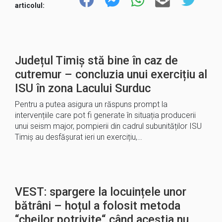
articolul:
Județul Timiș stă bine în caz de
cutremur – concluzia unui exercițiu al
ISU în zona Lacului Surduc
Pentru a putea asigura un răspuns prompt la
intervențiile care pot fi generate în situația producerii
unui seism major, pompierii din cadrul subunităților ISU
Timiș au desfășurat ieri un exercițiu,…
VEST: spargere la locuințele unor
bătrâni – hoțul a folosit metoda
“cheilor potrivite“ când aceștia nu