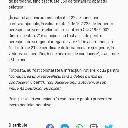
de persoane, fiind efectuate 350 de testării cu aparatul
etilotest.
„În cadrul acțiunii au fost aplicate 422 de sancțiuni
contravenționale, în valoare totală de 102.225 de lei, pentru
nerespectarea normelor rutiere conform OUG 195/2002.
Dintre acestea, 216 sancțiuni au fost aplicate pentru
nerespectarea regimului legal de viteză. De asemenea, au
fost retrase 21 de certificate de înmatriculare și reținute, în
vederea suspendării, 67 de permise de conducere”, transmite
IPJ Timiș.
Totodată, au fost constatate 8 infracțiuni rutiere: două pentru
“conducerea unui autovehicul fără a deține permis de
conducere”
; 6 pentru
“conducerea unui autovehicul sub
influența băuturilor alcoolice”
.
Politiștii rutieri vor acționa în continuare pentru prevenirea
evenimentelor negative.
Distribuie