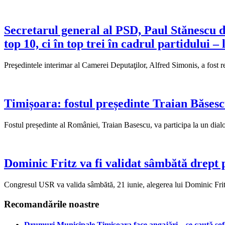
Secretarul general al PSD, Paul Stănescu de
top 10, ci în top trei în cadrul partidului –
Preşedintele interimar al Camerei Deputaţilor, Alfred Simonis, a fost r
Timișoara: fostul președinte Traian Băsescu
Fostul președinte al României, Traian Basescu, va participa la un di
Dominic Fritz va fi validat sâmbătă drept 
Congresul USR va valida sâmbătă, 21 iunie, alegerea lui Dominic Fritz
Recomandările noastre
Drumuri Municipale Timișoara face angajări – se caută șoferi