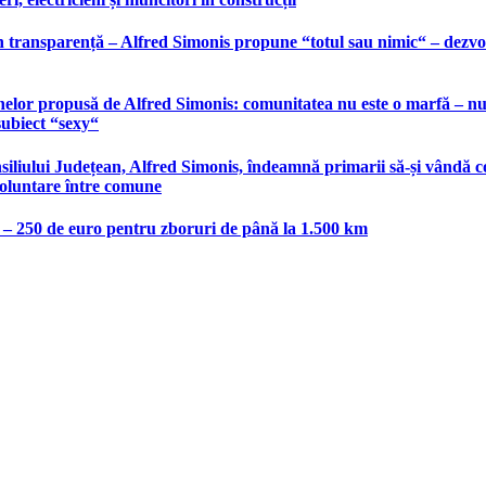
 transparență – Alfred Simonis propune “totul sau nimic“ – dezvolt
elor propusă de Alfred Simonis: comunitatea nu este o marfă – nu po
subiect “sexy“
liului Județean, Alfred Simonis, îndeamnă primarii să-și vândă co
voluntare între comune
e – 250 de euro pentru zboruri de până la 1.500 km