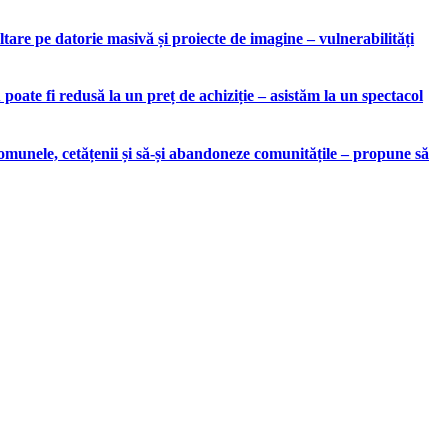
are pe datorie masivă și proiecte de imagine – vulnerabilități
ate fi redusă la un preț de achiziție – asistăm la un spectacol
munele, cetățenii și să-și abandoneze comunitățile – propune să