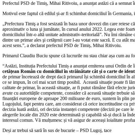
Prefectul PSD de Timiș, Mihai Ritivoiu, a anunțat astăzi că a semnat
Motivul este faptul că edilul și-ar fi schimbat domiciliul în Germania, 
„Prefectura Timiş a fost sesizată în baza unor dovezi din care reies
aproximativ o luna şi jumătate, în cursul anului 2022. Legea este foart
domiciliului într-o altă unitate admistrativ-teritorială”. Nu îmi rămâ
dintre un primar ales şi cetăţenii care l-au votat este sacră. E cu atât 
acest sens.”, a declarat prefectul PSD de Timiș, Mihai Ritivoiu.
Primarul Claudiu Buciu spune că lucrurile nu stau chiar așa cum au fost 
“Astăzi, Instituția Prefectului Timiș a anunțat emiterea unui Ordin de
cetățean Român cu domiciliul în străinătate cât și o carte de ide
de primar încetează de drept dacă primarul își schimbă domiciliul în altă 
ce se impun, în cel mai scurt timp posibil. Această situație poate fi lăm
calitate de primar, în această situație, ar fi putut rămâne fără efecte 
avute cu autoritățile competente, consider că această situație trebuie s
finanțări europene de aproape 200 milioane de euro, suntem în plin proc
Lugojului, fapt pentru care, am considerat că orice incertitudine cu pri
decizia luată astăzi, ori decizia instanței competente (decizii pe care 
alegerile locale din 2020 este determinată și capabilă să-și ducă la în
interesul comun. Vă mulțumesc și vă asigur de aceeași loialitate profu
Deși ar trebui să sară în sus de bucurie – PSD Lugoj, tace