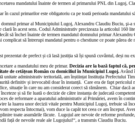
 încetarea mandatului înainte de termen al primarului PNL din Lugoj, Cl
iar în cazul primarilor este obligatoriu ca pe toată perioada mandatului să
e că domnul primar al Municipiului Lugoj, Alexandru Claudiu Buciu, şi-
e clară în acest sens. Codul Administrativ precizeaza la articolul 160 li
ne decât să închei înainte de termen mandatul domnului primar Alexandru 
mai complicat să întrerupi mandatul pentru o chestiune ce poate părea de nu
prezentat de prefect și că lasă justiția să își spună cuvântul, deși nu ex
 încetare a mandatului meu de primar.
Decizia are la bază faptul că, p
ntitate de cetățean Român cu domiciliul în Municipiul Lugoj.
Având în
unitate administrativ teritorială, am înștiințat Instituția Prefectului Timi
urită definitiv și irevocabil doar în instanță. Care era de fapt pericolul 
juridice, situație în care nu am considerat corect să rămânem. Chiar dacă a
ă înceteze și să fie luată o decizie de către instanța de judecată compete
es de reformare a aparatului administrativ al Primăriei, avem în continu
vire la luarea unor decizii vitale pentru Municipiul Lugoj, trebuie să înc
le vom respecta întocmai), vom duce la capăt tot ceea ce am început. Avem
deplinire toate asumările făcute. Lugojul are nevoie de reforme profunde,
ndă față de nevoile reale ale Lugojului!“, a transmis Claudiu Buciu.