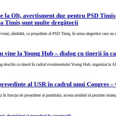
 la Olt, avertisment dur pentru PSD Timiș: tr
 la Timiș sunt multe dregătorii
evotat, sâmbătă, ca preşedinte al PSD Timiş, în urma alegerilor care au a
 vine la Young Hub – dialog cu tinerii în ca
alog deschis cu tinerii în cadrul evenimentului Young Hub, organizat 
președinte al USR în cadrul unui Congres – v
 în funcția de președinte al partidului, acesta urmând să prezinte strat
, electricieni și muncitori în construcții