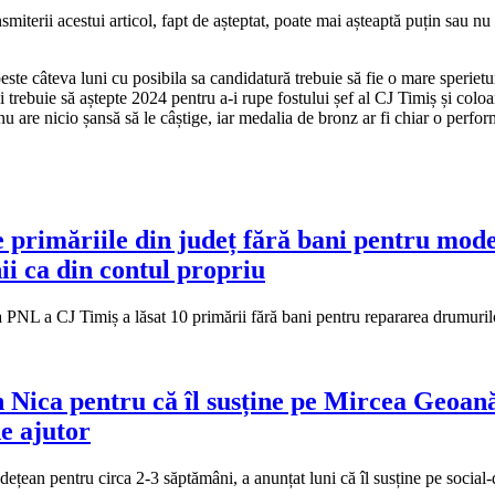
smiterii acestui articol, fapt de așteptat, poate mai așteaptă puțin sau
este câteva luni cu posibila sa candidatură trebuie să fie o mare sperietur
 trebuie să aștepte 2024 pentru a-i rupe fostului șef al CJ Timiș și coloa
u are nicio șansă să le câștige, iar medalia de bronz ar fi chiar o perfor
e primăriile din județ fără bani pentru mod
ii ca din contul propriu
a PNL a CJ Timiș a lăsat 10 primării fără bani pentru repararea drumur
n Nica pentru că îl susține pe Mircea Geoană 
de ajutor
udețean pentru circa 2-3 săptămâni, a anunțat luni că îl susține pe soci