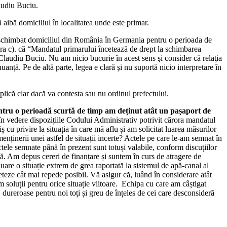
audiu Buciu.
 aibă domiciliul în localitatea unde este primar.
a schimbat domiciliul din România în Germania pentru o perioada de
tera c). că “Mandatul primarului încetează de drept la schimbarea
Claudiu Buciu. Nu am nicio bucurie în acest sens şi consider că relaţia
anţă. Pe de altă parte, legea e clară şi nu suportă nicio interpretare în
plică clar dacă va contesta sau nu ordinul prefectului.
entru o perioadă scurtă de timp am deținut atât un pașaport de
 vedere dispozițiile Codului Administrativ potrivit cărora mandatul
ș cu privire la situația în care mă aflu și am solicitat luarea măsurilor
menținerii unei astfel de situații incerte? Actele pe care le-am semnat în
ctele semnate până în prezent sunt totuși valabile, conform discuțiilor
ntă. Am depus cereri de finanțare și suntem în curs de atragere de
are o situație extrem de grea raportată la sistemul de apă-canal al
eteze cât mai repede posibil. Vă asigur că, luând în considerare atât
 soluții pentru orice situație viitoare. Echipa cu care am câștigat
 dureroase pentru noi toți și greu de înțeles de cei care desconsideră