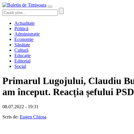
Actualitate
Politică
Administrație
Economie
Sănătate
Cultură
Educație
Editorial
Social
Primarul Lugojului, Claudiu Buc
am început. Reacția șefului PS
08.07.2022 - 19:31
Scris de:
Eugen Chiosa