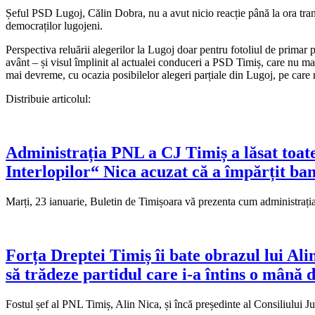
Șeful PSD Lugoj, Călin Dobra, nu a avut nicio reacție până la ora tran
democraților lugojeni.
Perspectiva reluării alegerilor la Lugoj doar pentru fotoliul de primar p
avânt – și visul împlinit al actualei conduceri a PSD Timiș, care nu mai
mai devreme, cu ocazia posibilelor alegeri parțiale din Lugoj, pe care n
Distribuie articolul:
Administrația PNL a CJ Timiș a lăsat toat
Interlopilor“ Nica acuzat că a împărțit ban
Marți, 23 ianuarie, Buletin de Timișoara vă prezenta cum administrați
Forța Dreptei Timiș îi bate obrazul lui Ali
să trădeze partidul care i-a întins o mână 
Fostul șef al PNL Timiș, Alin Nica, și încă președinte al Consiliului J