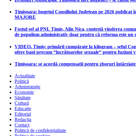
Timișoara: bugetul Consiliului Județean pe 2026 publicat în
MAJORE
Fostul șef al PNL Timiș, Alin Nica, contestă vinderea comun
de populism administrativ doar pentru că reforma este un 
VIDEO. Timiș: primării cumpărate la kilogram – șeful Consi
ofere bani precum “lucrătoarelor sexuale“ pentru fuziuni 
Timișoara: se acordă compensații pentru zboruri întârziat
Actualitate
Politică
Administrație
Economie
Sănătate
Cultură
Educație
Editorial
Redacția
Contact
Politică de confidențialitate
Politica de cookies