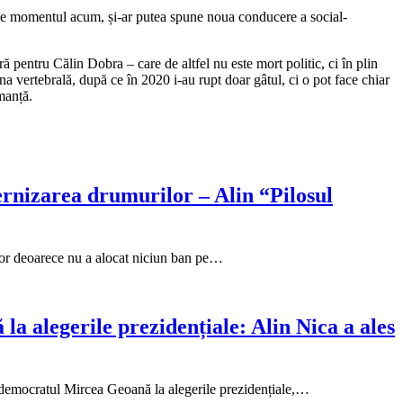
 nu e momentul acum, și-ar putea spune noua conducere a social-
ă pentru Călin Dobra – care de altfel nu este mort politic, ci în plin
na vertebrală, după ce în 2020 i-au rupt doar gâtul, ci o pot face chiar
manță.
ernizarea drumurilor – Alin “Pilosul
ilor deoarece nu a alocat niciun ban pe…
la alegerile prezidențiale: Alin Nica a ales
al-democratul Mircea Geoană la alegerile prezidențiale,…