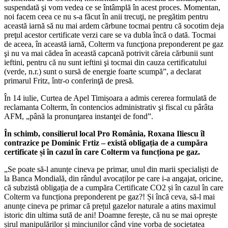
suspendată şi vom vedea ce se întâmplă în acest proces. Momentan,
noi facem ceea ce nu s-a făcut în anii trecuţi, ne pregătim pentru
această iarnă să nu mai ardem cărbune tocmai pentru că socotim deja
preţul acestor certificate verzi care se va dubla încă o dată. Tocmai
de aceea, în această iarnă, Colterm va funcţiona preponderent pe gaz
şi nu va mai cădea în această capcană potrivit căreia cărbunii sunt
ieftini, pentru că nu sunt ieftini şi tocmai din cauza certificatului
(verde, n.r.) sunt o sursă de energie foarte scumpă”, a declarat
primarul Fritz, într-o conferinţă de presă.
În 14 iulie, Curtea de Apel Timișoara a admis cererea formulată de
reclamanta Colterm, în contencios administrativ şi fiscal cu pârâta
AFM, „până la pronunţarea instanţei de fond”.
În schimb, consilierul local Pro România, Roxana Iliescu îl
contrazice pe Dominic Frtiz – există obligația de a cumpăra
certificate și în cazul în care Colterm va funcționa pe gaz.
„Se poate să-l anunțe cineva pe primar, unul din marii specialiști de
la Banca Mondială, din rândul avocaților pe care i-a angajat, oricine,
că subzistă obligația de a cumpăra Certificate CO2 și în cazul în care
Colterm va funcționa preponderent pe gaz?! Și încă ceva, să-l mai
anunțe cineva pe primar că prețul gazelor naturale a atins maximul
istoric din ultima sută de ani! Doamne ferește, că nu se mai oprește
șirul manipulărilor și minciunilor când vine vorba de societatea