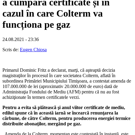
a cumpăra certificate și în
cazul în care Colterm va
funcționa pe gaz
24.08.2021 - 23:36
Scris de:
Eugen Chiosa
Primarul Dominic Fritz a declarat, marţi, că aşteaptă decizia
magistraţilor în procesul în care societatea Colterm, aflată în
subordinea Primăriei Municipiului Timişoara, a contestat amenda de
107.000.000 de lei (aproximativ 20.000.000 de euro) dată de
Administraţia Fondului de Mediu (AFM) pentru că nu au fost
achiziţionate în termen certificatele verzi.
Pentru a evita să plătească şi anul viitor certificate de mediu,
edilul spune că în această iarnă se încearcă renunţarea la
cărbune, de către Colterm, pentru producerea energiei termice
distribuite abonaţilor, mergând pe gaz.
„Amenda de la Colterm, momentan este contestată în instanţă, este