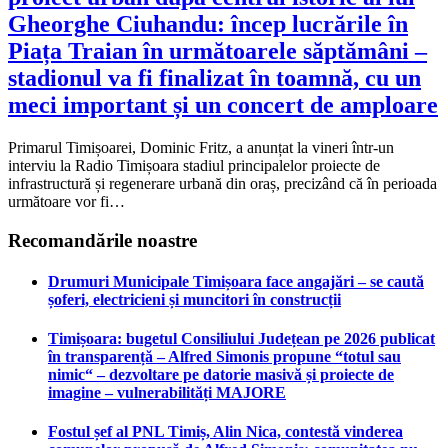
Gheorghe Ciuhandu: încep lucrările în
Piața Traian în următoarele săptămâni –
stadionul va fi finalizat în toamnă, cu un
meci important și un concert de amploare
Primarul Timișoarei, Dominic Fritz, a anunțat la vineri într-un
interviu la Radio Timișoara stadiul principalelor proiecte de
infrastructură și regenerare urbană din oraș, precizând că în perioada
următoare vor fi…
Recomandările noastre
Drumuri Municipale Timișoara face angajări – se caută
șoferi, electricieni și muncitori în construcții
Timișoara: bugetul Consiliului Județean pe 2026 publicat
în transparență – Alfred Simonis propune “totul sau
nimic“ – dezvoltare pe datorie masivă și proiecte de
imagine – vulnerabilități MAJORE
Fostul șef al PNL Timiș, Alin Nica, contestă vinderea