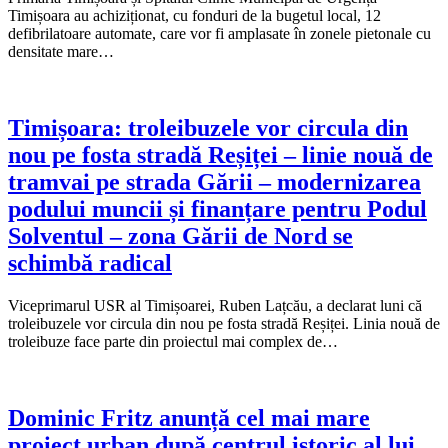
Timișoara au achiziționat, cu fonduri de la bugetul local, 12
defibrilatoare automate, care vor fi amplasate în zonele pietonale cu
densitate mare…
Timișoara: troleibuzele vor circula din
nou pe fosta stradă Reșiței – linie nouă de
tramvai pe strada Gării – modernizarea
podului muncii și finanțare pentru Podul
Solventul – zona Gării de Nord se
schimbă radical
Viceprimarul USR al Timișoarei, Ruben Lațcău, a declarat luni că
troleibuzele vor circula din nou pe fosta stradă Reșiței. Linia nouă de
troleibuze face parte din proiectul mai complex de…
Dominic Fritz anunță cel mai mare
proiect urban după centrul istoric al lui