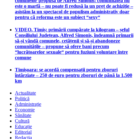
comunelor propusă de Alfred Simonis: comunitatea nu
este o marfă – nu poate fi redusă la un preț de achiziție –
asistăm la un spectacol de populism administrativ doar
pentru că reforma este un subiect “sexy“
VIDEO. Timiș: primării cumpărate la kilogram – șeful
Consiliului Județean, Alfred Simonis, îndeamnă primarii
să-și vândă comunele, cetățenii și să-și abandoneze
comunitățile – propune să ofere bani precum
“lucrătoarelor sexuale“ pentru fuziuni voluntare între
comune
Timișoara: se acordă compensații pentru zboruri
întârziate – 250 de euro pentru zboruri de până la 1.500
km
Actualitate
Politică
Administrație
Economie
Sănătate
Cultură
Educație
Editorial
Redacția