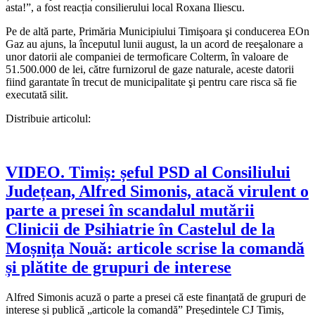
asta!”, a fost reacția consilierului local Roxana Iliescu.
Pe de altă parte, Primăria Municipiului Timişoara şi conducerea EOn
Gaz au ajuns, la începutul lunii august, la un acord de reeşalonare a
unor datorii ale companiei de termoficare Colterm, în valoare de
51.500.000 de lei, către furnizorul de gaze naturale, aceste datorii
fiind garantate în trecut de municipalitate şi pentru care risca să fie
executată silit.
Distribuie articolul:
VIDEO. Timiș: șeful PSD al Consiliului
Județean, Alfred Simonis, atacă virulent o
parte a presei în scandalul mutării
Clinicii de Psihiatrie în Castelul de la
Moșnița Nouă: articole scrise la comandă
și plătite de grupuri de interese
Alfred Simonis acuză o parte a presei că este finanțată de grupuri de
interese și publică „articole la comandă” Președintele CJ Timiș,