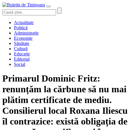
Actualitate
Politică
Administrație
Economie
Sănătate
Cultură
Educație
Editorial
Social
Primarul Dominic Fritz:
renunțăm la cărbune să nu mai
plătim certificate de mediu.
Consilierul local Roxana Iliescu
îl contrazice: există obligația de