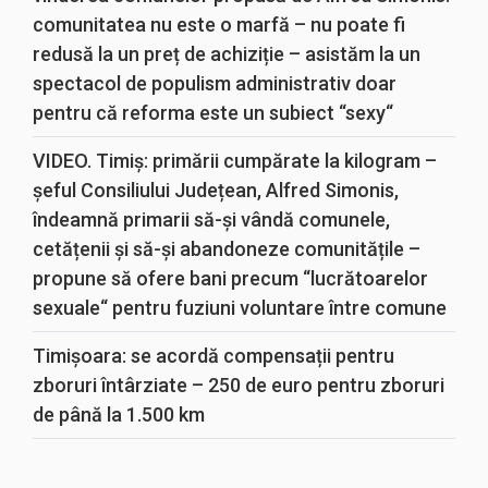
comunitatea nu este o marfă – nu poate fi
redusă la un preț de achiziție – asistăm la un
spectacol de populism administrativ doar
pentru că reforma este un subiect “sexy“
VIDEO. Timiș: primării cumpărate la kilogram –
șeful Consiliului Județean, Alfred Simonis,
îndeamnă primarii să-și vândă comunele,
cetățenii și să-și abandoneze comunitățile –
propune să ofere bani precum “lucrătoarelor
sexuale“ pentru fuziuni voluntare între comune
Timișoara: se acordă compensații pentru
zboruri întârziate – 250 de euro pentru zboruri
de până la 1.500 km