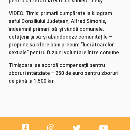
pentru că reforma este un subiect “sexy“
VIDEO. Timiș: primării cumpărate la kilogram –
șeful Consiliului Județean, Alfred Simonis,
îndeamnă primarii să-și vândă comunele,
cetățenii și să-și abandoneze comunitățile –
propune să ofere bani precum “lucrătoarelor
sexuale“ pentru fuziuni voluntare între comune
Timișoara: se acordă compensații pentru
zboruri întârziate – 250 de euro pentru zboruri
de până la 1.500 km