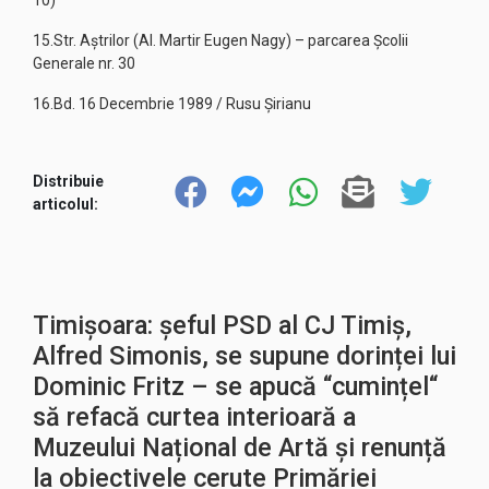
10)
15.Str. Aștrilor (Al. Martir Eugen Nagy) – parcarea Școlii
Generale nr. 30
16.Bd. 16 Decembrie 1989 / Rusu Șirianu
Distribuie
articolul:
Timișoara: șeful PSD al CJ Timiș,
Alfred Simonis, se supune dorinței lui
Dominic Fritz – se apucă “cumințel“
să refacă curtea interioară a
Muzeului Național de Artă și renunță
la obiectivele cerute Primăriei