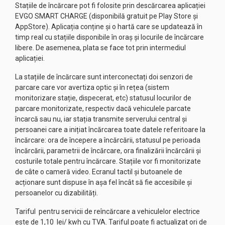
Stațiile de încărcare pot fi folosite prin descărcarea aplicației
EVGO SMART CHARGE (disponibilă gratuit pe Play Store și
AppStore). Aplicația conține și o hartă care se updatează în
timp real cu stațiile disponibile în oraș și locurile de încărcare
libere. De asemenea, plata se face tot prin intermediul
aplicației.
La stațiile de încărcare sunt interconectați doi senzori de
parcare care vor avertiza optic și în rețea (sistem
monitorizare stație, dispecerat, etc) statusul locurilor de
parcare monitorizate, respectiv dacă vehiculele parcate
încarcă sau nu, iar stația transmite serverului central și
persoanei care a inițiat încărcarea toate datele referitoare la
încărcare: ora de începere a încărcării, statusul pe perioada
încărcării, parametrii de încărcare, ora finalizării încărcării și
costurile totale pentru încărcare. Stațiile vor fi monitorizate
de câte o cameră video. Ecranul tactil și butoanele de
acționare sunt dispuse în așa fel încât să fie accesibile și
persoanelor cu dizabilități.
Tariful pentru servicii de reîncărcare a vehiculelor electrice
este de 1,10 lei/ kwh cu TVA. Tariful poate fi actualizat ori de