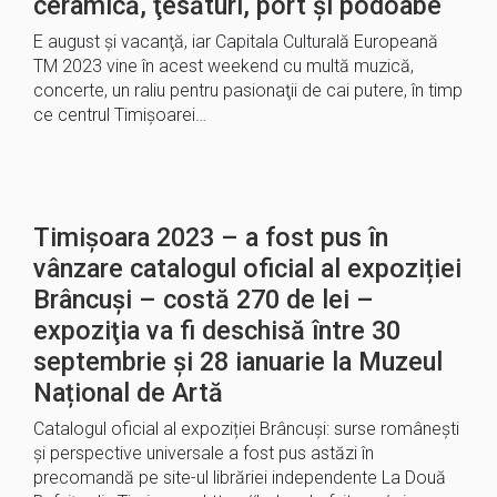
ceramică, ţesături, port și podoabe
E august şi vacanţă, iar Capitala Culturală Europeană
TM 2023 vine în acest weekend cu multă muzică,
concerte, un raliu pentru pasionaţii de cai putere, în timp
ce centrul Timişoarei…
Timișoara 2023 – a fost pus în
vânzare catalogul oficial al expoziției
Brâncuși – costă 270 de lei –
expoziţia va fi deschisă între 30
septembrie și 28 ianuarie la Muzeul
Național de Artă
Catalogul oficial al expoziției Brâncuși: surse românești
și perspective universale a fost pus astăzi în
precomandă pe site-ul librăriei independente La Două