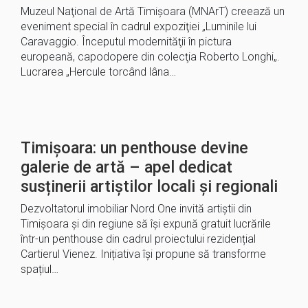
Muzeul Naţional de Artă Timişoara (MNArT) creează un
eveniment special în cadrul expoziţiei „Luminile lui
Caravaggio. Începutul modernităţii în pictura
europeană, capodopere din colecţia Roberto Longhi„.
Lucrarea „Hercule torcând lâna…
Timișoara: un penthouse devine
galerie de artă – apel dedicat
susținerii artiștilor locali și regionali
Dezvoltatorul imobiliar Nord One invită artiștii din
Timișoara și din regiune să își expună gratuit lucrările
într-un penthouse din cadrul proiectului rezidențial
Cartierul Vienez. Inițiativa își propune să transforme
spațiul…