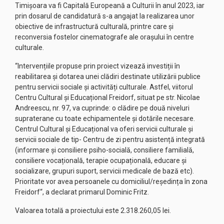
Timișoara va fi Capitală Europeană a Culturii în anul 2023, iar
prin dosarul de candidatură s-a angajat la realizarea unor
obiective de infrastructură culturală, printre care și
reconversia fostelor cinematografe ale orașului în centre
culturale.
“Intervențiile propuse prin proiect vizează investiții în
reabilitarea și dotarea unei clădiri destinate utilizării publice
pentru servicii sociale și activități culturale. Astfel, viitorul
Centru Cultural și Educațional Freidorf, situat pe str. Nicolae
Andreescu, nr. 97, va cuprinde: o clădire pe două niveluri
supraterane cu toate echipamentele și dotările necesare.
Centrul Cultural și Educațional va oferi servicii culturale și
servicii sociale de tip- Centru de zi pentru asistență integrată
(informare și consiliere psiho-socială, consiliere familială,
consiliere vocațională, terapie ocupațională, educare și
socializare, grupuri suport, servicii medicale de bază etc).
Prioritate vor avea persoanele cu domiciliul/reședința în zona
Freidorf“, a declarat primarul Dominic Fritz.
Valoarea totală a proiectului este 2.318.260,05 lei.