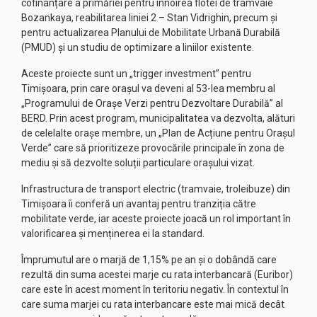
cofinanțare a primăriei pentru înnoirea flotei de tramvaie
Bozankaya, reabilitarea liniei 2 – Stan Vidrighin, precum și
pentru actualizarea Planului de Mobilitate Urbană Durabilă
(PMUD) și un studiu de optimizare a liniilor existente.
Aceste proiecte sunt un „trigger investment” pentru
Timișoara, prin care orașul va deveni al 53-lea membru al
„Programului de Orașe Verzi pentru Dezvoltare Durabilă” al
BERD. Prin acest program, municipalitatea va dezvolta, alături
de celelalte orașe membre, un „Plan de Acțiune pentru Orașul
Verde” care să prioritizeze provocările principale în zona de
mediu și să dezvolte soluții particulare orașului vizat.
Infrastructura de transport electric (tramvaie, troleibuze) din
Timișoara îi conferă un avantaj pentru tranziția către
mobilitate verde, iar aceste proiecte joacă un rol important în
valorificarea și menținerea ei la standard.
Împrumutul are o marjă de 1,15% pe an și o dobândă care
rezultă din suma acestei marje cu rata interbancară (Euribor)
care este în acest moment în teritoriu negativ. În contextul în
care suma marjei cu rata interbancare este mai mică decât