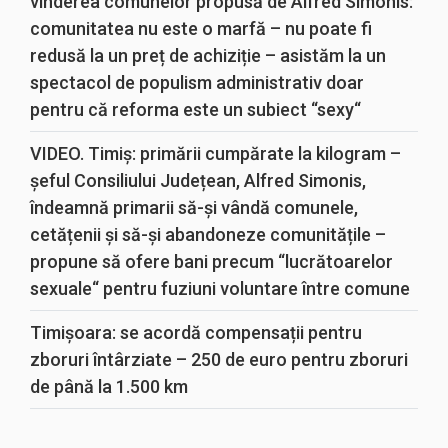
vinderea comunelor propusă de Alfred Simonis:
comunitatea nu este o marfă – nu poate fi
redusă la un preț de achiziție – asistăm la un
spectacol de populism administrativ doar
pentru că reforma este un subiect “sexy“
VIDEO. Timiș: primării cumpărate la kilogram –
șeful Consiliului Județean, Alfred Simonis,
îndeamnă primarii să-și vândă comunele,
cetățenii și să-și abandoneze comunitățile –
propune să ofere bani precum “lucrătoarelor
sexuale“ pentru fuziuni voluntare între comune
Timișoara: se acordă compensații pentru
zboruri întârziate – 250 de euro pentru zboruri
de până la 1.500 km