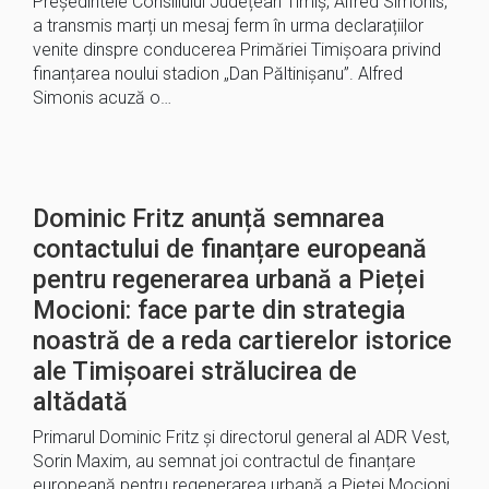
Președintele Consiliului Județean Timiș, Alfred Simonis,
a transmis marți un mesaj ferm în urma declarațiilor
venite dinspre conducerea Primăriei Timișoara privind
finanțarea noului stadion „Dan Păltinișanu”. Alfred
Simonis acuză o…
Dominic Fritz anunță semnarea
contactului de finanțare europeană
pentru regenerarea urbană a Pieței
Mocioni: face parte din strategia
noastră de a reda cartierelor istorice
ale Timișoarei strălucirea de
altădată
Primarul Dominic Fritz și directorul general al ADR Vest,
Sorin Maxim, au semnat joi contractul de finanțare
europeană pentru regenerarea urbană a Pieței Mocioni