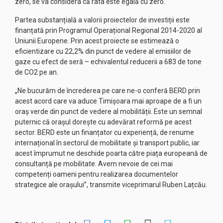
zero, se va considera că rata este egală cu zero.
Partea substanțială a valorii proiectelor de investiții este
finanțată prin Programul Operațional Regional 2014-2020 al
Uniunii Europene. Prin acest proiecte se estimează o
eficientizare cu 22,2% din punct de vedere al emisiilor de
gaze cu efect de seră – echivalentul reducerii a 683 de tone
de CO2 pe an.
„Ne bucurăm de încrederea pe care ne-o conferă BERD prin
acest acord care va aduce Timișoara mai aproape de a fi un
oraș verde din punct de vedere al mobilității. Este un semnal
puternic că orașul dorește cu adevărat reformă pe acest
sector. BERD este un finanțator cu experiență, de renume
internațional în sectorul de mobilitate și transport public, iar
acest împrumut ne deschide poarta către piața europeană de
consultanță pe mobilitate. Avem nevoie de cei mai
competenți oameni pentru realizarea documentelor
strategice ale orașului”, transmite viceprimarul Ruben Lațcău.