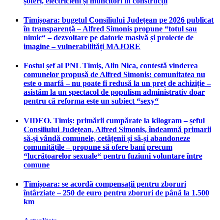
șoferi, electricieni și muncitori în construcții
Timișoara: bugetul Consiliului Județean pe 2026 publicat
în transparență – Alfred Simonis propune “totul sau
nimic“ – dezvoltare pe datorie masivă și proiecte de
imagine – vulnerabilități MAJORE
Fostul șef al PNL Timiș, Alin Nica, contestă vinderea
comunelor propusă de Alfred Simonis: comunitatea nu
este o marfă – nu poate fi redusă la un preț de achiziție –
asistăm la un spectacol de populism administrativ doar
pentru că reforma este un subiect “sexy“
VIDEO. Timiș: primării cumpărate la kilogram – șeful
Consiliului Județean, Alfred Simonis, îndeamnă primarii
să-și vândă comunele, cetățenii și să-și abandoneze
comunitățile – propune să ofere bani precum
“lucrătoarelor sexuale“ pentru fuziuni voluntare între
comune
Timișoara: se acordă compensații pentru zboruri
întârziate – 250 de euro pentru zboruri de până la 1.500
km