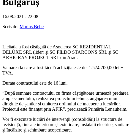
Bulgăruș
16.08.2021 - 22:08
Scris de:
Marius Bebe
Licitația a fost câștigată de Asocierea SC REZIDENȚIAL
DELUXE SRL (lider) și SC FILDO STARCONS SRL și SC
ARHIGRAY PROJECT SRL din Arad.
Valoarea la care a fost făcută achiziția este de: 1.574.700,00 lei +
TVA.
Durata contractului este de 16 luni.
“După semnare contractului cu firma câștigătoare urmează predarea
amplasamentului, realizarea proiectului tehnic, angajarea unui
diriginte de șantier și emiterea ordinului de începere a lucrărilor.
Proiectul este finanțat prin AFIR”, precizează Primăria Lenauheim.
Vor fi executate lucrări de intervenții (consolidări) la structura de
rezistență, finisaje interioare și exterioare, instalații electrice, sanitare
și încălzire și schimbare acoperitoare.