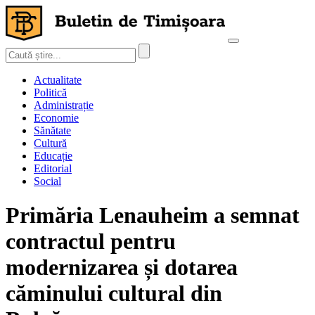
Actualitate
Politică
Administrație
Economie
Sănătate
Cultură
Educație
Editorial
Social
Primăria Lenauheim a semnat
contractul pentru
modernizarea și dotarea
căminului cultural din