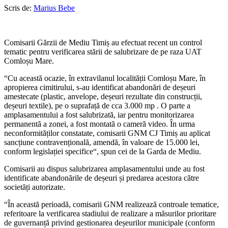
Scris de:
Marius Bebe
Comisarii Gărzii de Mediu Timiș au efectuat recent un control
tematic pentru verificarea stării de salubrizare de pe raza UAT
Comloșu Mare.
“Cu această ocazie, în extravilanul localității Comloșu Mare, în
apropierea cimitirului, s-au identificat abandonări de deșeuri
amestecate (plastic, anvelope, deșeuri rezultate din construcții,
deșeuri textile), pe o suprafață de cca 3.000 mp . O parte a
amplasamentului a fost salubrizată, iar pentru monitorizarea
permanentă a zonei, a fost montată o cameră video. În urma
neconformităților constatate, comisarii GNM CJ Timiș au aplicat
sancțiune contravențională, amendă, în valoare de 15.000 lei,
conform legislației specifice“, spun cei de la Garda de Mediu.
Comisarii au dispus salubrizarea amplasamentului unde au fost
identificate abandonările de deșeuri și predarea acestora către
societăți autorizate.
“În această perioadă, comisarii GNM realizează controale tematice,
referitoare la verificarea stadiului de realizare a măsurilor prioritare
de guvernanță privind gestionarea deșeurilor municipale (conform