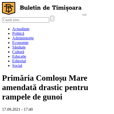
Actualitate
Politică
Administrație
Economie
Sănătate
Cultură
Educație
Editorial
Social
Primăria Comloșu Mare
amendată drastic pentru
rampele de gunoi
17.09.2021 - 17:40