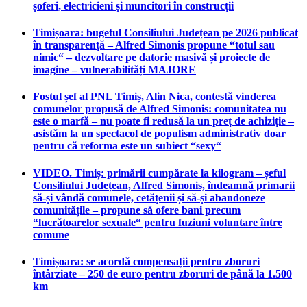
șoferi, electricieni și muncitori în construcții
Timișoara: bugetul Consiliului Județean pe 2026 publicat
în transparență – Alfred Simonis propune “totul sau
nimic“ – dezvoltare pe datorie masivă și proiecte de
imagine – vulnerabilități MAJORE
Fostul șef al PNL Timiș, Alin Nica, contestă vinderea
comunelor propusă de Alfred Simonis: comunitatea nu
este o marfă – nu poate fi redusă la un preț de achiziție –
asistăm la un spectacol de populism administrativ doar
pentru că reforma este un subiect “sexy“
VIDEO. Timiș: primării cumpărate la kilogram – șeful
Consiliului Județean, Alfred Simonis, îndeamnă primarii
să-și vândă comunele, cetățenii și să-și abandoneze
comunitățile – propune să ofere bani precum
“lucrătoarelor sexuale“ pentru fuziuni voluntare între
comune
Timișoara: se acordă compensații pentru zboruri
întârziate – 250 de euro pentru zboruri de până la 1.500
km