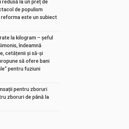
 redusă la un preț de
ectacol de populism
 reforma este un subiect
rate la kilogram – șeful
 Simonis, îndeamnă
, cetățenii și să-și
propune să ofere bani
e“ pentru fuziuni
sații pentru zboruri
tru zboruri de până la