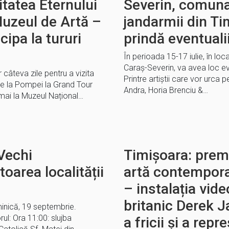
litatea Eternului
Severin, comun
Muzeul de Artă –
jandarmii din Ti
icipa la tururi
prindă eventuali
În perioada 15-17 iulie, în loc
Caraș-Severin, va avea loc ev
 câteva zile pentru a vizita
Printre artiștii care vor urca 
 De la Pompei la Grand Tour
Andra, Horia Brenciu &…
 mai la Muzeul Național…
Vechi
Timișoara: premi
oarea localității
artă contempor
– instalația vide
britanic Derek 
inică, 19 septembrie.
ul: Ora 11:00: slujba
a fricii și a repr