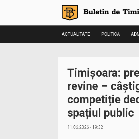
ACTUALITATE
POLITICĂ
ADM
Timișoara: pre
revine – câști
competiție ded
spațiul public
11.06.2026 - 19:32