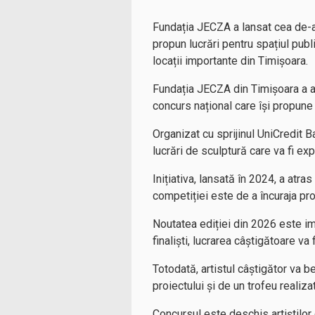
Fundația JECZA a lansat cea de-a 
propun lucrări pentru spațiul publ
locații importante din Timișoara.
Fundația JECZA din Timișoara a an
concurs național care își propune
Organizat cu sprijinul UniCredit 
lucrări de sculptură care va fi ex
Inițiativa, lansată în 2024, a atr
competiției este de a încuraja p
Noutatea ediției din 2026 este imp
finaliști, lucrarea câștigătoare va
Totodată, artistul câștigător va 
proiectului și de un trofeu reali
Concursul este deschis artiștilor 