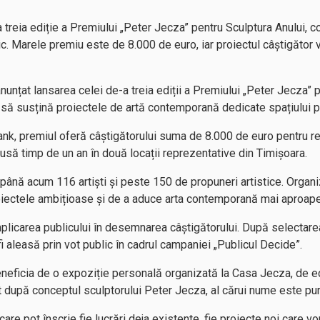
treia ediție a Premiului „Peter Jecza” pentru Sculptura Anului, co
ic. Marele premiu este de 8.000 de euro, iar proiectul câștigător 
unțat lansarea celei de-a treia ediții a Premiului „Peter Jecza” p
 să susțină proiectele de artă contemporană dedicate spațiului p
Bank, premiul oferă câștigătorului suma de 8.000 de euro pentru r
pusă timp de un an în două locații reprezentative din Timișoara.
as până acum 116 artiști și peste 150 de propuneri artistice. Organ
roiectele ambițioase și de a aduce arta contemporană mai aproap
licarea publicului în desemnarea câștigătorului. După selectarea d
 fi aleasă prin vot public în cadrul campaniei „Publicul Decide”.
beneficia de o expoziție personală organizată la Casa Jecza, de e
zat după conceptul sculptorului Peter Jecza, al cărui nume este pu
care pot înscrie fie lucrări deja existente, fie proiecte noi care v