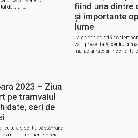
atolică Sf. Matei din
fiind una dintre
ital de pian…
și importante op
lume
La galeria de artă contempo
va fi prezentată, pentru prima
mai aclamate și importante o
ra 2023 – Ziua
rt pe tramvaiul
hidate, seri de
ei
or culturale pentru săptămâna
 nu ratezi niciun moment special.