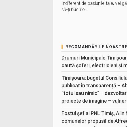
Indiferent de pasiunile tale, vei g
să-ți bucure…
RECOMANDĂRILE NOASTR
Drumuri Municipale Timișoar
caută șoferi, electricieni și 
Timișoara: bugetul Consiliul
publicat în transparență – A
“totul sau nimic“ – dezvoltar
proiecte de imagine – vulner
Fostul șef al PNL Timiș, Alin
comunelor propusă de Alfre