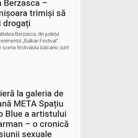
a Berzasca –
mișoara trimiși să
i drogați
alitatea Berzasca, din județul
enimentul „Balkan Festival”.
pe scena festivalului balcanic sunt:
eră la galeria de
ană META Spațiu
o Blue a artistului
Jarman – o cronică
esiunii sexuale