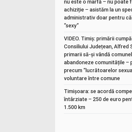
nu este o marfă – nu poate fi
achiziție – asistăm la un sp
administrativ doar pentru că
“sexy“
VIDEO. Timiș: primării cumpă
Consiliului Județean, Alfred
primarii să-și vândă comunele
abandoneze comunitățile – 
precum “lucrătoarelor sexual
voluntare între comune
Timișoara: se acordă compen
întârziate – 250 de euro pen
1.500 km