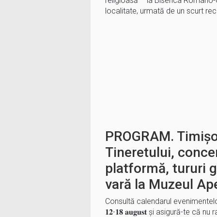
religioasă – la Biserica Romano-C
localitate, urmată de un scurt rec
PROGRAM. Timișoa
Tineretului, conce
platformă, tururi g
vară la Muzeul Ap
Consultă calendarul evenimentel
𝟏𝟐-𝟏𝟖 𝐚𝐮𝐠𝐮𝐬𝐭 și asigură-te că