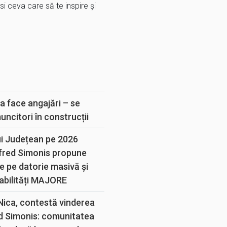
ăsi ceva care să te inspire și
E
a face angajări – se
muncitori în construcții
ui Județean pe 2026
lfred Simonis propune
e pe datorie masivă și
abilități MAJORE
 Nica, contestă vinderea
d Simonis: comunitatea