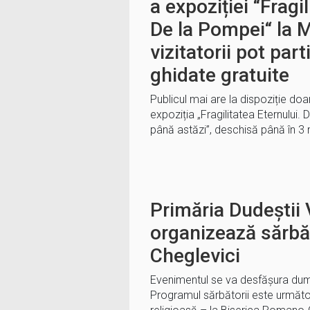
a expoziției “Fragi
De la Pompei“ la 
vizitatorii pot part
ghidate gratuite
Publicul mai are la dispoziție doar
expoziția „Fragilitatea Eternului.
până astăzi”, deschisă până în 3
Primăria Dudeștii 
organizează sărbăt
Cheglevici
Evenimentul se va desfășura dum
Programul sărbătorii este următor