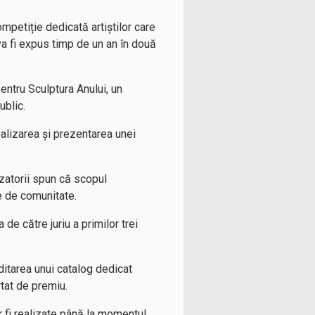
mpetiție dedicată artiștilor care
va fi expus timp de un an în două
entru Sculptura Anului, un
ublic.
ealizarea și prezentarea unei
izatorii spun că scopul
e de comunitate.
e către juriu a primilor trei
ditarea unui catalog dedicat
rtat de premiu.
or fi realizate până la momentul