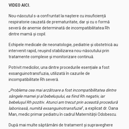
VIDEO AICI.
Nou-născutul s-a confruntat la naștere cu insuficiență
respiratorie cauzată de prematuritate, dar și cu o formă
severă de anemie determinată de incompatibilitatea Rh
dintre mamă și copil.
Echipele medicale de neonatologie, pediatrie și obstetrică au
intervenit rapid, reușind stabilizarea nou-născutului prin
tratamente complexe și monitorizare continuă.
Potrivit medicilor, una dintre procedurile esențiale a fost
exsanguinotransfuzia, utilizată în cazurile de
incompatibilitate Rh severă.
„
Problema cea mai arzătoare a fost incompatibilitatea dintre
sângele mamei și al bebelușului, ea fiind Rh negativ, iar
bebelușul Rh pozitiv. Atunci am trecut prin această procedură
laborioasă, numită exsanguinotransfuzie
”, a explicat dr. Oana
Man, medic primar pediatru în cadrul Maternității Odobescu.
După mai multe săptămâni de tratament și supraveghere