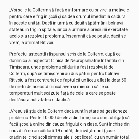
„Voi solicita Colterm să facă o informare cu privire la motivele
pentru care e frig în şcoli şi să dea drumul imediat la căldură
în aceste unităţi. Dacă în urmă cu două săptămânii bolnavii
stăteau în frig în spitale, iar ca a urmare a presiunii exercitate
acolo s-a rezolvat problema, înseamnă că se poate, dacă se
vrea”, a afirmat Ritivoiu.
Prefectul aşteaptă răspunsul scris de la Colterm, după ce
duminică a inspectat Clinica de Neuropsihiatrie Infantilă din
Timişoara, unde problema căldurii a fost rezolvată de
Colterm, după ce timişorenii au dus pături pentru bolnavi.
Ritivoiu a fost contrariat de faptul că un liceu aflat la doar 50
de metri de această clinică avea şi miercuri sălile cu
temperaturi mult scăzute faţă de cele la care se poate
desfăşura activitatea didactică.
„Vreau să ştiu de la Colterm dacă sunt în stare să gestioneze
problema. Peste 10.000 de elevi din Timişoara sunt obligaţi să
facă şcoală online din cauza frigului din clase. Sunt închise din
cauză că nu au căldură 19 unităţi de învăţământ (şase
grădiniţe, cinci şcoli gimnaziale şi opt licee), cu un număr total