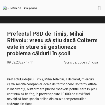
Prefectul PSD de Timiș, Mihai
Ritivoiu: vreau să ştiu dacă Colterm
este în stare să gestioneze
problema căldurii în școli
09.02.2022 - 17:11
Scris de:
Eugen Chiosa
Prefectul judeţului Timiş, Mihai Ritivoiu, a declarat, miercuri,
că va solicita companiei locale de termoficare Colterm, aflată
în insolvenţă, o informare privind motivele pentru care în şcoli
continuă să fie frig, în prezent peste 10.000 de elevi fiind
nevoiţi să facă şcoala online din cauza temperaturilor
scăzute din clase.