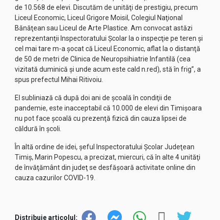
de 10.568 de elevi. Discutăm de unităţi de prestigiu, precum
Liceul Economic, Liceul Grigore Moisil, Colegiul Naţional
Bănăţean sau Liceul de Arte Plastice. Am convocat astăzi
reprezentanţii Inspectoratului Şcolar la o inspecţie pe teren şi
cel mai tare m-a şocat că Liceul Economic, aflat la o distanţă
de 50 de metri de Clinica de Neuropsihiatrie Infantilă (cea
vizitată duminică şi unde acum este cald n.red), stă în frig”, a
spus prefectul Mihai Ritivoiu.
El subliniază că după doi ani de şcoală în condiţii de
pandemie, este inacceptabil că 10.000 de elevi din Timişoara
nu pot face şcoală cu prezenţă fizică din cauza lipsei de
căldură în şcoli.
În altă ordine de idei, şeful Inspectoratului Şcolar Judeţean
Timiş, Marin Popescu, a precizat, miercuri, că în alte 4 unităţi
de învăţământ din judeţ se desfăşoară activitate online din
cauza cazurilor COVID-19.
Distribuie articolul: