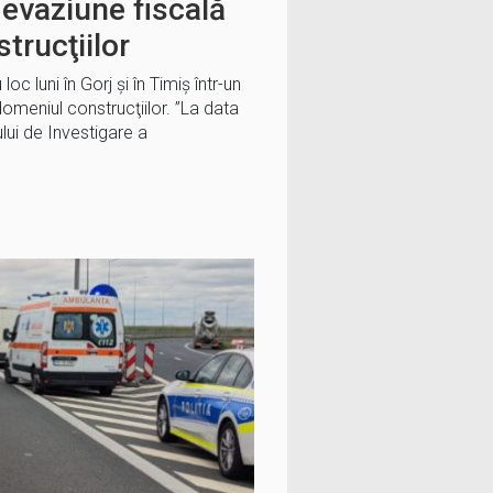
 evaziune fiscală
trucţiilor
c luni în Gorj şi în Timiş într-un
omeniul construcţiilor. ”La data
ciului de Investigare a