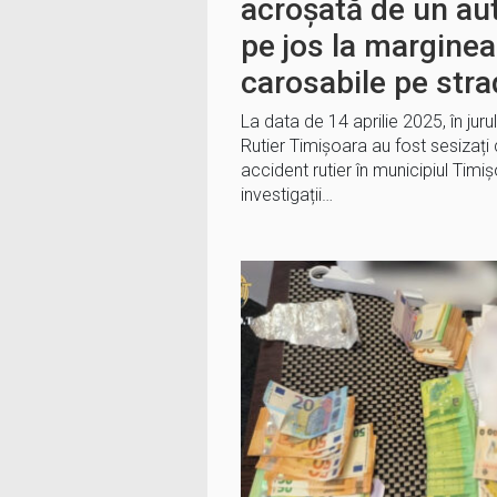
acroșată de un a
pe jos la marginea 
carosabile pe str
La data de 14 aprilie 2025, în jurul 
Rutier Timișoara au fost sesizați 
accident rutier în municipiul Timi
investigații…