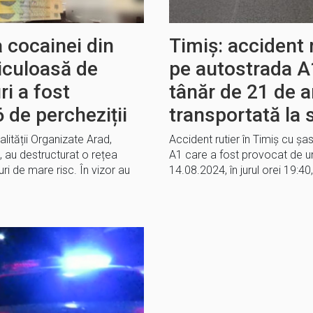
 cocainei din
Timiș: accident 
iculoasă de
pe autostrada A
ri a fost
tânăr de 21 de a
 de percheziții
transportată la s
alității Organizate Arad,
Accident rutier în Timiș cu ș
., au destructurat o rețea
A1 care a fost provocat de un
ri de mare risc. În vizor au
14.08.2024, în jurul orei 19:40