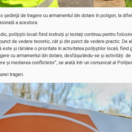
la o şedinţă de tragere cu armamentul din dotare în poligon, la dife
sională a acestora.
c, polițiștii locali fiind instruiți şi testaţi continuu pentru folos
punct de vedere teoretic, cât şi din punct de vedere practic. De al
 este și rămâne o prioritate în activitatea polițiștilor locali, fii
gere cu armamentul din dotare, desfășurându-se și activități de pr
ere și medierea conflictelor“, se arată într-un comunicat al Poliție
unei trageri.