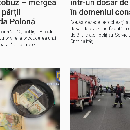
utobuz – mergea
într-un dosar de
părții
în domeniul cons
ada Polonă
Douăsprezece perccheziţii au lo
dosar de evaziune fiscală în d
orei 21:40, polițiștii Biroului
de 3 iulie a.c., poliţiştii Servi
cu privire la producerea unui
Criminalităţii…
șoara. “Din primele