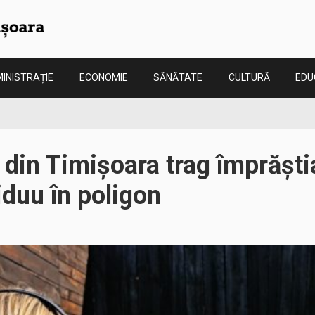
INISTRAȚIE
ECONOMIE
SĂNĂTATE
CULTURĂ
EDU
li din Timișoara trag împrăști
duu în poligon