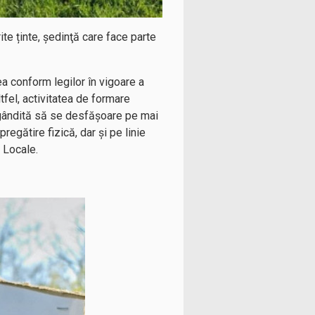
rite ținte, şedinţă care face parte
irea conform legilor în vigoare a
tfel, activitatea de formare
nd gândită să se desfășoare pe mai
egătire fizică, dar și pe linie
i Locale.