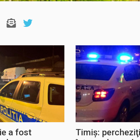
e a fost
Timiș: percheziţii