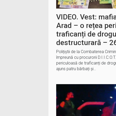
VIDEO. Vest: mafia
Arad – o rețea per
traficanți de drogu
destructurară – 26
Polițiștii de la Combaterea Crimin
împreună cu procurorii D.I.I.C.O.T
periculoasă de traficanți de drogu
ajuns patru bărbați și…