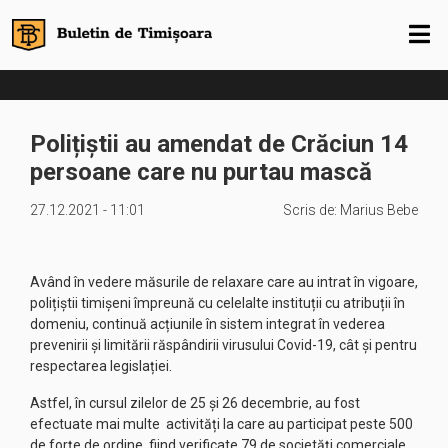
Polițiștii au amendat de Crăciun 14
persoane care nu purtau mască
27.12.2021 - 11:01
Scris de:
Marius Bebe
Având în vedere măsurile de relaxare care au intrat în vigoare,
polițiștii timișeni împreună cu celelalte instituții cu atribuții în
domeniu, continuă acțiunile în sistem integrat în vederea
prevenirii și limitării răspândirii virusului Covid-19, cât și pentru
respectarea legislației.
Astfel, în cursul zilelor de 25 și 26 decembrie, au fost
efectuate mai multe activități la care au participat peste 500
de forţe de ordine, fiind verificate 79 de societăți comerciale,