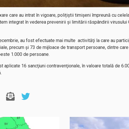
e care au intrat în vigoare, polițiștii timișeni împreună cu celelalte
em integrat în vederea prevenirii și limitării răspândirii virusului
 decembrie, au fost efectuate mai multe activităţi la care au partic
iale, precum şi 73 de mijloace de transport persoane, dintre care
 peste 1.000 de persoane.
t aplicate 16 sancţiuni contravenţionale, în valoare totală de 6.
individuală.