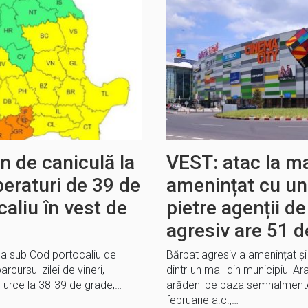
 de caniculă la
VEST: atac la ma
eraturi de 39 de
amenințat cu un c
aliu în vest de
pietre agenții de
agresiv are 51 d
fla sub Cod portocaliu de
Bărbat agresiv a amenințat și 
rcursul zilei de vineri,
dintr-un mall din municipiul Ar
urce la 38-39 de grade,…
arădeni pe baza semnalmentel
februarie a.c.,…