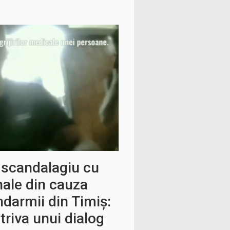
n scandalagiu cu
ale din cauza
ndarmii din Timiș:
riva unui dialog