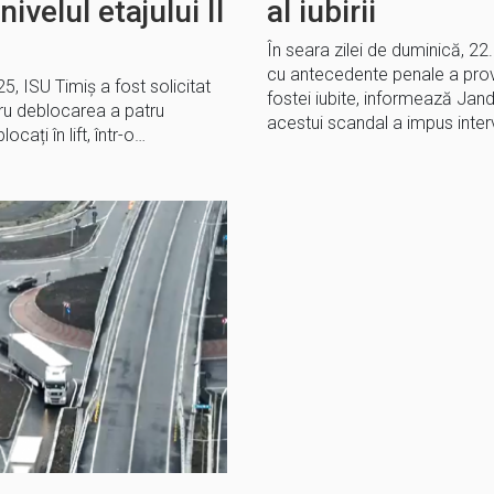
nivelul etajului II
al iubirii
În seara zilei de duminică, 
cu antecedente penale a pro
25, ISU Timiș a fost solicitat
fostei iubite, informează Ja
ru deblocarea a patru
acestui scandal a impus inter
ocați în lift, într-o…