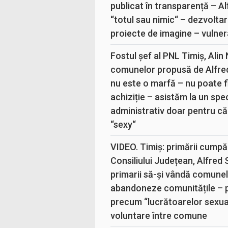
publicat în transparență – A
“totul sau nimic“ – dezvoltar
proiecte de imagine – vulner
Fostul șef al PNL Timiș, Alin
comunelor propusă de Alfre
nu este o marfă – nu poate fi
achiziție – asistăm la un sp
administrativ doar pentru că
“sexy“
VIDEO. Timiș: primării cumpă
Consiliului Județean, Alfred
primarii să-și vândă comunele
abandoneze comunitățile – 
precum “lucrătoarelor sexual
voluntare între comune