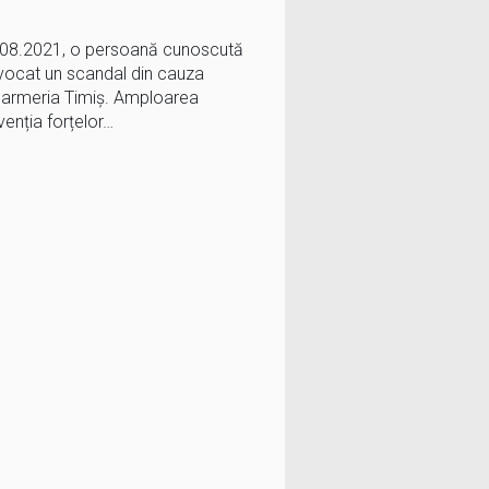
22.08.2021, o persoană cunoscută
vocat un scandal din cauza
ndarmeria Timiș. Amploarea
venția forțelor…