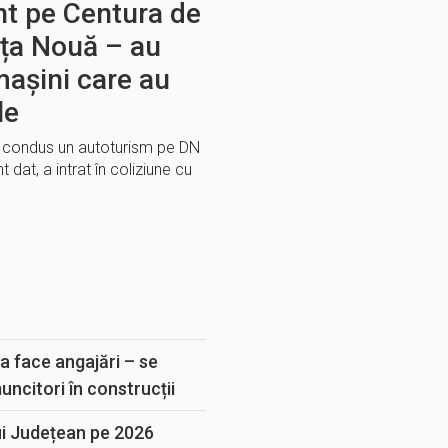
nt pe Centura de
ța Nouă – au
mașini care au
le
 a condus un autoturism pe DN
 dat, a intrat în coliziune cu
E
a face angajări – se
muncitori în construcții
ui Județean pe 2026