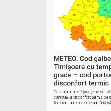
METEO. Cod galben
Timișoara cu temp
grade – cod portoc
disconfort termic
Capitala şi alte 7 judeţe se vor a
caniculă şi disconfort termic pe pa
temperaturile maxime urmând să 