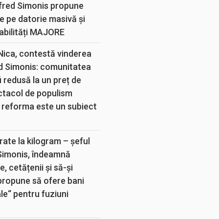
lfred Simonis propune
e pe datorie masivă și
abilități MAJORE
 Nica, contestă vinderea
d Simonis: comunitatea
 redusă la un preț de
ectacol de populism
 reforma este un subiect
rate la kilogram – șeful
 Simonis, îndeamnă
, cetățenii și să-și
propune să ofere bani
e“ pentru fuziuni