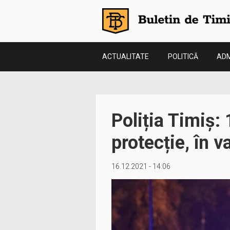
ACTUALITATE
POLITICĂ
ADM
Poliția Timiș:
protecție, în v
16.12.2021 - 14:06