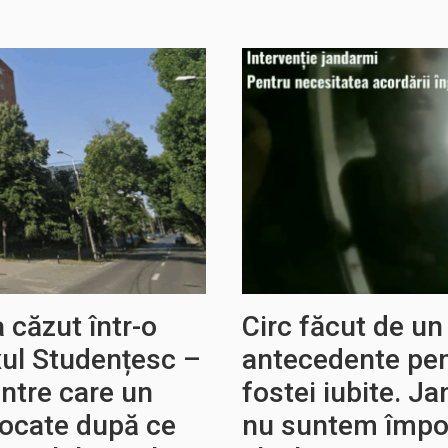
a căzut într-o
Circ făcut de u
xul Studențesc –
antecedente pen
ntre care un
fostei iubite. Ja
ocate după ce
nu suntem împot