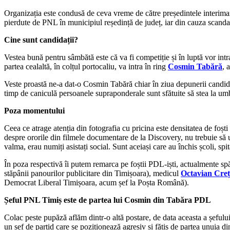
Organizația este condusă de ceva vreme de către președintele interima
pierdute de PNL în municipiul reședință de județ, iar din cauza scandalu
Cine sunt candidații?
Vestea bună pentru sâmbătă este că va fi competiție și în luptă vor int
partea cealaltă, în colțul portocaliu, va intra în ring
Cosmin Tabără
, 
Veste proastă ne-a dat-o Cosmin Tabără chiar în ziua depunerii candida
timp de caniculă persoanele supraponderale sunt sfătuite să stea la um
Poza momentului
Ceea ce atrage atenția din fotografia cu pricina este densitatea de foșt
despre ororile din filmele documentare de la Discovery, nu trebuie să 
valma, erau numiți asistați social. Sunt aceiași care au închis școli, sp
În poza respectivă îi putem remarca pe foștii PDL-iști, actualmente spă
stăpânii panourilor publicitare din Timișoara), medicul
Octavian Cre
Democrat Liberal Timișoara, acum șef la Poșta Română).
Șeful PNL Timiș este de partea lui Cosmin din Tabăra PDL
Colac peste pupăză aflăm dintr-o altă postare, de data aceasta a șefulu
un șef de partid care se poziționează agresiv și fățiș de partea unuia din