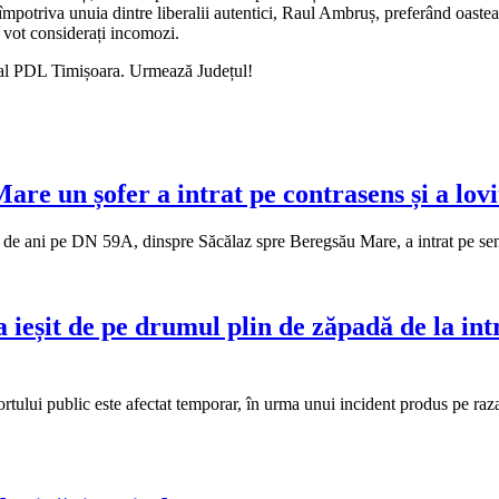
e împotriva unuia dintre liberalii autentici, Raul Ambruș, preferând oast
 vot considerați incomozi.
cial PDL Timișoara. Urmează Județul!
are un șofer a intrat pe contrasens și a lovi
37 de ani pe DN 59A, dinspre Săcălaz spre Beregsău Mare, a intrat pe se
 ieșit de pe drumul plin de zăpadă de la int
tului public este afectat temporar, în urma unui incident produs pe raza 