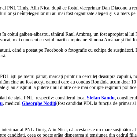
r al PNL Timiș, Alin Nica, după ce fostul viceprimar Dan Diaconu a renu
rilor și neînțelegerilor nu au mai fost organizate alegeri și s-a mers pe
ra în colțul galben-albastru, tânărul Raul Ambruș, un fost apropiat al lu
avocat, mai cunoscut ca soțul marii campioane Simona Amânar și fiul fost
turii, când a postat pe Facebook o fotografie cu echipa de susținători. 
bră.
i PDL-iști pe metru pătrat, marcați printr-un cerculeț deasupra capului, n
uităm cine au fost acești oameni care au condus România acum doar 10 ani
itale și au susținut la putere unul dintre cele mai corupte regimuri politic
lați de sigla PNL, respectiv: consilierul local
Ștefan Sandu
, consilieru
țu
, medicul
Gheorghe Nodiți
(fost candidat PDL la funcția de primar al
i interimar al PNL Timiș, Alin Nica, că acesta este un mare susținător a
tre candidați, ceea ce poate arăta disperarea și tensiunea din cadrul filia