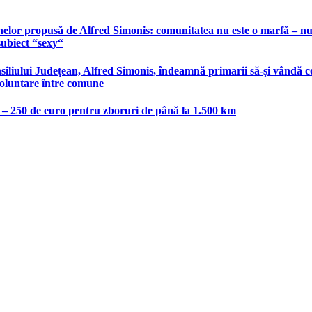
elor propusă de Alfred Simonis: comunitatea nu este o marfă – nu po
subiect “sexy“
liului Județean, Alfred Simonis, îndeamnă primarii să-și vândă co
voluntare între comune
e – 250 de euro pentru zboruri de până la 1.500 km
host.ro