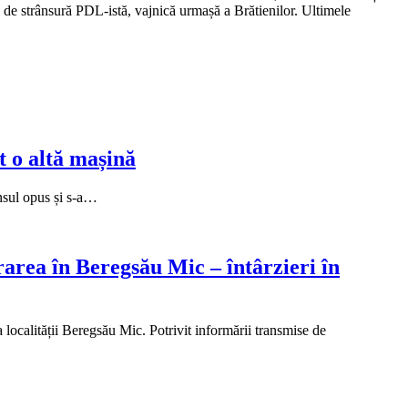
ea de strânsură PDL-istă, vajnică urmașă a Brătienilor. Ultimele
t o altă mașină
nsul opus și s-a…
rarea în Beregsău Mic – întârzieri în
localității Beregsău Mic. Potrivit informării transmise de