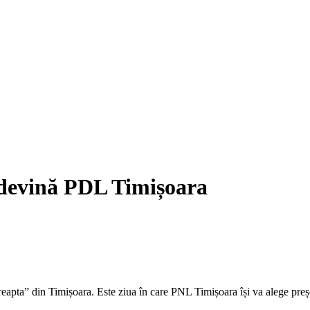
 devină PDL Timișoara
e dreapta” din Timișoara. Este ziua în care PNL Timișoara își va alege pr