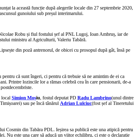
nțat la această funcție după alegerile locale din 27 septembrie 2020,
 ascunsul gunoiului sub preșul interimarului.
i Nicolae Robu și fiul fostului șef al PNL Lugoj, Ioan Ambruș, iar de
ului ministru al Agriculturii, Valeriu Tabără.
Lipsește din poză antrenorul, de obicei cu prosopul după gât, însă pe
u pentru că sunt îngeri, ci pentru că trebuie să ne amintim de ei ca
. Printre lozincile lor a rămas celebră cea în care pensionarii, de-a
e postdecembriste.
l local
Simion Moș
iu
, fostul deputat PD
Radu Lambrino
(unul dintre
 Timișoarei) sau pe încă tânărul
Adrian Lulciuc
(fost șef al Tineretului
l lui Cosmin din Tabăra PDL. Ieșirea sa publică este una atipică pentru
lei. Nu este una care să aducă un viitor echilibru, ci este o declarație