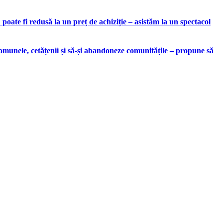
ate fi redusă la un preț de achiziție – asistăm la un spectacol
munele, cetățenii și să-și abandoneze comunitățile – propune să