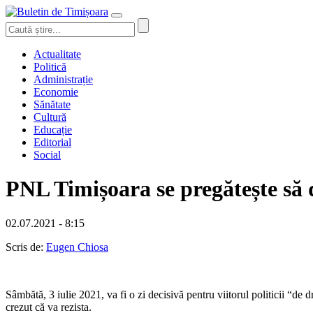
Actualitate
Politică
Administrație
Economie
Sănătate
Cultură
Educație
Editorial
Social
PNL Timișoara se pregătește să
02.07.2021 - 8:15
Scris de:
Eugen Chiosa
Sâmbătă, 3 iulie 2021, va fi o zi decisivă pentru viitorul politicii “d
crezut că va rezista.