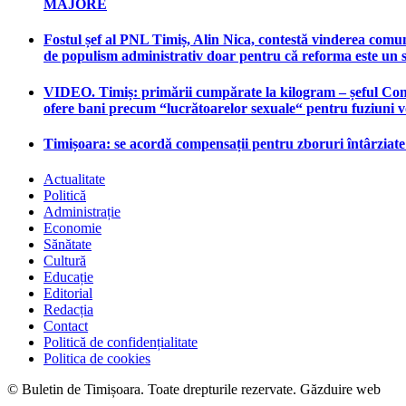
MAJORE
Fostul șef al PNL Timiș, Alin Nica, contestă vinderea comun
de populism administrativ doar pentru că reforma este un 
VIDEO. Timiș: primării cumpărate la kilogram – șeful Consi
ofere bani precum “lucrătoarelor sexuale“ pentru fuziuni 
Timișoara: se acordă compensații pentru zboruri întârziat
Actualitate
Politică
Administrație
Economie
Sănătate
Cultură
Educație
Editorial
Redacția
Contact
Politică de confidențialitate
Politica de cookies
© Buletin de Timișoara. Toate drepturile rezervate. Găzduire web
mag