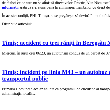
de război celor care nu se aliniază directivelor. Practic, Alin Nica est
informații
arată că s-a ajuns până la eliminarea membrilor cu drept de
În aceste condiții, PNL Timișoara se pregătește să devină în mod ofi
Distribuie articolul:
Timiș: accident cu trei răniți în Beregsău M
Miercuri, în jurul orei 06:23, un autoturism condus de un bărbat de 
Timiș: incident pe linia M43 – un autobuz a
transportul public
Primăria Comunei Săcălaz anunță că programul de circulație al transpor
administrația locală,…