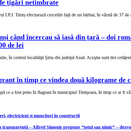
de țigări netimbrate
ul I.P.J. Timiș efectuează cercetări față de un bărbat, în vârstă de 37 de
rinși când încercau să iasă din țară – doi 
0 de lei
iulie, în centrul localităţii Şiria din judeţul Arad. Aceştia sunt doi cetă
agrant în timp ce vindea două kilograme de 
upă ce a fost prins în flagrant în municipiul Timișoara, în timp ce ar fi
, electricieni și muncitori în construcții
 transparență – Alfred Simonis propune “totul sau nimic“ – dezvolt