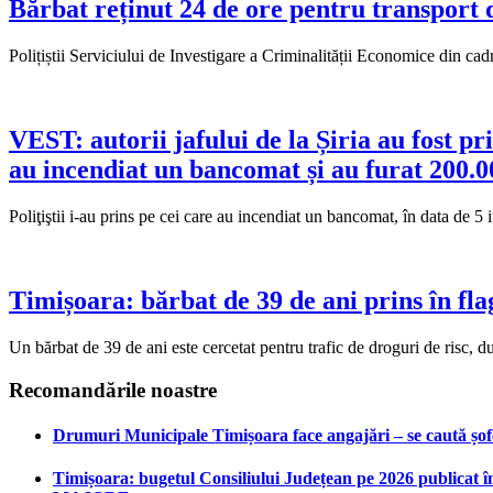
Bărbat reținut 24 de ore pentru transport 
Polițiștii Serviciului de Investigare a Criminalității Economice din cadr
VEST: autorii jafului de la Șiria au fost p
au incendiat un bancomat și au furat 200.00
Poliţiştii i-au prins pe cei care au incendiat un bancomat, în data de 5 
Timișoara: bărbat de 39 de ani prins în fl
Un bărbat de 39 de ani este cercetat pentru trafic de droguri de risc, d
Recomandările noastre
Drumuri Municipale Timișoara face angajări – se caută șoferi
Timișoara: bugetul Consiliului Județean pe 2026 publicat în