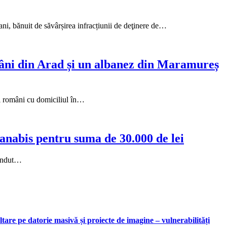
 ani, bănuit de săvârșirea infracțiunii de deţinere de…
români din Arad și un albanez din Maramureș
ţeni români cu domiciliul în…
canabis pentru suma de 30.000 de lei
 vândut…
are pe datorie masivă și proiecte de imagine – vulnerabilități