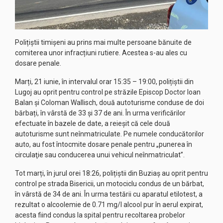
Polițiștii timișeni au prins mai multe persoane bănuite de
comiterea unor infracțiuni rutiere. Acestea s-au ales cu
dosare penale.
Marți, 21 iunie, în intervalul orar 15:35 – 19:00, polițiștii din
Lugoj au oprit pentru control pe străzile Episcop Doctor Ioan
Balan și Coloman Wallisch, două autoturisme conduse de doi
bărbați, în vârstă de 33 și 37 de ani. În urma verificărilor
efectuate în bazele de date, a reieșit că cele două
autoturisme sunt neînmatriculate. Pe numele conducătorilor
auto, au fost întocmite dosare penale pentru „punerea în
circulaţie sau conducerea unui vehicul neînmatriculat”.
Tot marți, în jurul orei 18:26, polițiștii din Buziaș au oprit pentru
control pe strada Bisericii, un motociclu condus de un bărbat,
în vârstă de 34 de ani. În urma testării cu aparatul etilotest, a
rezultat o alcoolemie de 0.71 mg/l alcool pur în aerul expirat,
acesta fiind condus la spital pentru recoltarea probelor