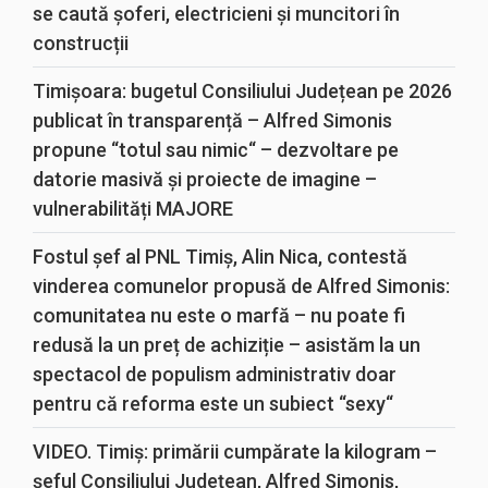
se caută șoferi, electricieni și muncitori în
construcții
Timișoara: bugetul Consiliului Județean pe 2026
publicat în transparență – Alfred Simonis
propune “totul sau nimic“ – dezvoltare pe
datorie masivă și proiecte de imagine –
vulnerabilități MAJORE
Fostul șef al PNL Timiș, Alin Nica, contestă
vinderea comunelor propusă de Alfred Simonis:
comunitatea nu este o marfă – nu poate fi
redusă la un preț de achiziție – asistăm la un
spectacol de populism administrativ doar
pentru că reforma este un subiect “sexy“
VIDEO. Timiș: primării cumpărate la kilogram –
șeful Consiliului Județean, Alfred Simonis,