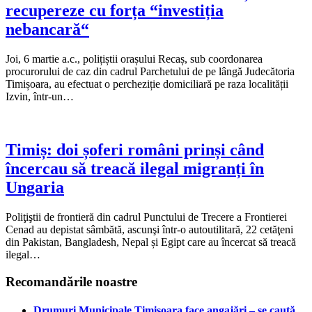
recupereze cu forța “investiția
nebancară“
Joi, 6 martie a.c., polițiștii orașului Recaș, sub coordonarea
procurorului de caz din cadrul Parchetului de pe lângă Judecătoria
Timișoara, au efectuat o percheziție domiciliară pe raza localității
Izvin, într-un…
Timiș: doi șoferi români prinși când
încercau să treacă ilegal migranți în
Ungaria
Poliţiştii de frontieră din cadrul Punctului de Trecere a Frontierei
Cenad au depistat sâmbătă, ascunşi într-o autoutilitară, 22 cetăţeni
din Pakistan, Bangladesh, Nepal și Egipt care au încercat să treacă
ilegal…
Recomandările noastre
Drumuri Municipale Timișoara face angajări – se caută