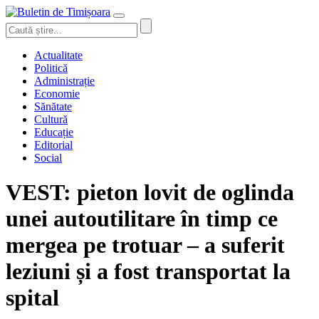
Actualitate
Politică
Administrație
Economie
Sănătate
Cultură
Educație
Editorial
Social
VEST: pieton lovit de oglinda
unei autoutilitare în timp ce
mergea pe trotuar – a suferit
leziuni și a fost transportat la
spital