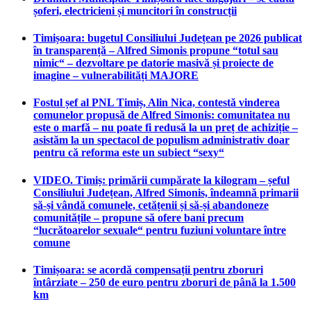
șoferi, electricieni și muncitori în construcții
Timișoara: bugetul Consiliului Județean pe 2026 publicat
în transparență – Alfred Simonis propune “totul sau
nimic“ – dezvoltare pe datorie masivă și proiecte de
imagine – vulnerabilități MAJORE
Fostul șef al PNL Timiș, Alin Nica, contestă vinderea
comunelor propusă de Alfred Simonis: comunitatea nu
este o marfă – nu poate fi redusă la un preț de achiziție –
asistăm la un spectacol de populism administrativ doar
pentru că reforma este un subiect “sexy“
VIDEO. Timiș: primării cumpărate la kilogram – șeful
Consiliului Județean, Alfred Simonis, îndeamnă primarii
să-și vândă comunele, cetățenii și să-și abandoneze
comunitățile – propune să ofere bani precum
“lucrătoarelor sexuale“ pentru fuziuni voluntare între
comune
Timișoara: se acordă compensații pentru zboruri
întârziate – 250 de euro pentru zboruri de până la 1.500
km