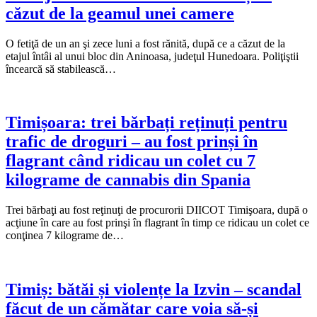
căzut de la geamul unei camere
O fetiţă de un an şi zece luni a fost rănită, după ce a căzut de la
etajul întâi al unui bloc din Aninoasa, judeţul Hunedoara. Poliţiştii
încearcă să stabilească…
Timișoara: trei bărbați reținuți pentru
trafic de droguri – au fost prinși în
flagrant când ridicau un colet cu 7
kilograme de cannabis din Spania
Trei bărbaţi au fost reţinuţi de procurorii DIICOT Timişoara, după o
acţiune în care au fost prinşi în flagrant în timp ce ridicau un colet ce
conţinea 7 kilograme de…
Timiș: bătăi și violențe la Izvin – scandal
făcut de un cămătar care voia să-și