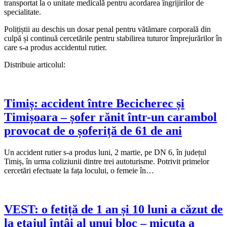
transportat la o unitate medicală pentru acordarea îngrijirilor de
specialitate.
Polițiștii au deschis un dosar penal pentru vătămare corporală din
culpă și continuă cercetările pentru stabilirea tuturor împrejurărilor în
care s-a produs accidentul rutier.
Distribuie articolul:
Timiș: accident între Becicherec și
Timișoara – șofer rănit într-un carambol
provocat de o șoferiță de 61 de ani
Un accident rutier s-a produs luni, 2 martie, pe DN 6, în județul
Timiș, în urma coliziunii dintre trei autoturisme. Potrivit primelor
cercetări efectuate la fața locului, o femeie în…
VEST: o fetiță de 1 an și 10 luni a căzut de
la etajul întâi al unui bloc – micuța a