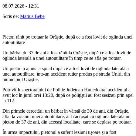
08.07.2026 - 12:31
Scris de:
Marius Bebe
Pieton rănit pe trotuar la Orăștie, după ce a fost lovit de oglinda unei
autoutilitare
Un bărbat de 37 de ani a fost rănit la Orăștie, după ce a fost lovit de
oglinda laterală a unei autoutilitare în timp ce se afla pe trotuar.
Un pieton a ajuns la spital după ce a fost lovit de oglinda laterală a
unei autoutilitare, într-un accident rutier produs pe strada Unirii din
municipiul Orăștie.
Potrivit Inspectoratului de Poliție Județean Hunedoara, accidentul a
avut loc în jurul orei 13:20, după ce polițiștii au fost sesizați prin apel
la 112.
Din primele cercetări, un bărbat în vârstă de 39 de ani, din Orăștie,
aflat la volanul unei autoutilitare, ar fi acroșat cu oglinda laterală un
pieton de 37 de ani, din aceeași localitate, care se deplasa pe trotuar.
În urma impactului, pietonul a suferit leziuni ușoare și a fost