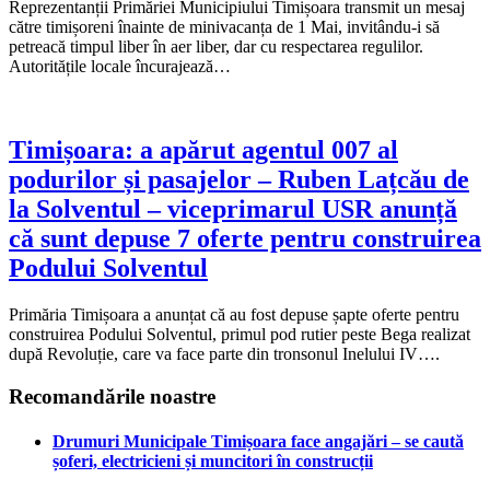
Reprezentanții Primăriei Municipiului Timișoara transmit un mesaj
către timișoreni înainte de minivacanța de 1 Mai, invitându-i să
petreacă timpul liber în aer liber, dar cu respectarea regulilor.
Autoritățile locale încurajează…
Timișoara: a apărut agentul 007 al
podurilor și pasajelor – Ruben Lațcău de
la Solventul – viceprimarul USR anunță
că sunt depuse 7 oferte pentru construirea
Podului Solventul
Primăria Timișoara a anunțat că au fost depuse șapte oferte pentru
construirea Podului Solventul, primul pod rutier peste Bega realizat
după Revoluție, care va face parte din tronsonul Inelului IV….
Recomandările noastre
Drumuri Municipale Timișoara face angajări – se caută
șoferi, electricieni și muncitori în construcții