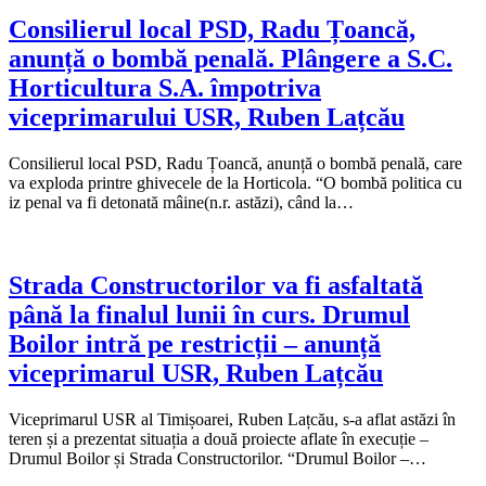
Consilierul local PSD, Radu Țoancă,
anunță o bombă penală. Plângere a S.C.
Horticultura S.A. împotriva
viceprimarului USR, Ruben Lațcău
Consilierul local PSD, Radu Țoancă, anunță o bombă penală, care
va exploda printre ghivecele de la Horticola. “O bombă politica cu
iz penal va fi detonată mâine(n.r. astăzi), când la…
Strada Constructorilor va fi asfaltată
până la finalul lunii în curs. Drumul
Boilor intră pe restricții – anunță
viceprimarul USR, Ruben Lațcău
Viceprimarul USR al Timișoarei, Ruben Lațcău, s-a aflat astăzi în
teren și a prezentat situația a două proiecte aflate în execuție –
Drumul Boilor și Strada Constructorilor. “Drumul Boilor –…