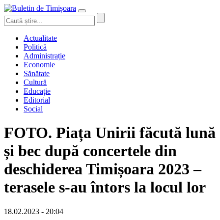
Actualitate
Politică
Administrație
Economie
Sănătate
Cultură
Educație
Editorial
Social
FOTO. Piața Unirii făcută lună
și bec după concertele din
deschiderea Timișoara 2023 –
terasele s-au întors la locul lor
18.02.2023 - 20:04