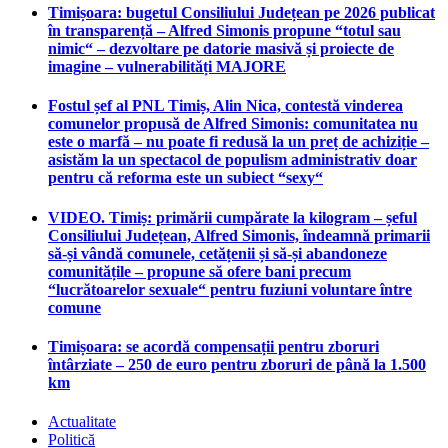
Timișoara: bugetul Consiliului Județean pe 2026 publicat
în transparență – Alfred Simonis propune “totul sau
nimic“ – dezvoltare pe datorie masivă și proiecte de
imagine – vulnerabilități MAJORE
Fostul șef al PNL Timiș, Alin Nica, contestă vinderea
comunelor propusă de Alfred Simonis: comunitatea nu
este o marfă – nu poate fi redusă la un preț de achiziție –
asistăm la un spectacol de populism administrativ doar
pentru că reforma este un subiect “sexy“
VIDEO. Timiș: primării cumpărate la kilogram – șeful
Consiliului Județean, Alfred Simonis, îndeamnă primarii
să-și vândă comunele, cetățenii și să-și abandoneze
comunitățile – propune să ofere bani precum
“lucrătoarelor sexuale“ pentru fuziuni voluntare între
comune
Timișoara: se acordă compensații pentru zboruri
întârziate – 250 de euro pentru zboruri de până la 1.500
km
Actualitate
Politică