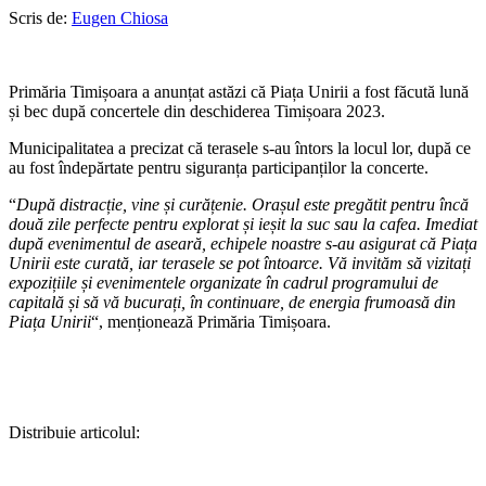
Scris de:
Eugen Chiosa
Primăria Timișoara a anunțat astăzi că Piața Unirii a fost făcută lună
și bec după concertele din deschiderea Timișoara 2023.
Municipalitatea a precizat că terasele s-au întors la locul lor, după ce
au fost îndepărtate pentru siguranța participanților la concerte.
“
După distracție, vine și curățenie. Orașul este pregătit pentru încă
două zile perfecte pentru explorat și ieșit la suc sau la cafea. Imediat
după evenimentul de aseară, echipele noastre s-au asigurat că Piața
Unirii este curată, iar terasele se pot întoarce. Vă invităm să vizitați
expozițiile și evenimentele organizate în cadrul programului de
capitală și să vă bucurați, în continuare, de energia frumoasă din
Piața Unirii
“, menționează Primăria Timișoara.
Distribuie articolul: