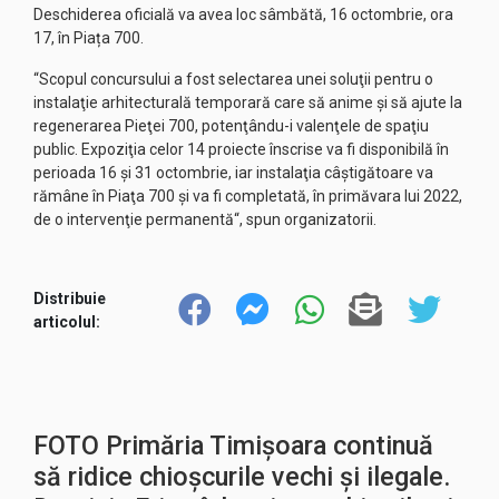
Deschiderea oficială va avea loc sâmbătă, 16 octombrie, ora
17, în Piața 700.
“Scopul concursului a fost selectarea unei soluţii pentru o
instalaţie arhitecturală temporară care să anime şi să ajute la
regenerarea Pieţei 700, potenţându-i valenţele de spaţiu
public. Expoziţia celor 14 proiecte înscrise va fi disponibilă în
perioada 16 şi 31 octombrie, iar instalaţia câştigătoare va
rămâne în Piaţa 700 şi va fi completată, în primăvara lui 2022,
de o intervenţie permanentă“, spun organizatorii.
Distribuie
articolul:
FOTO Primăria Timișoara continuă
să ridice chioșcurile vechi și ilegale.