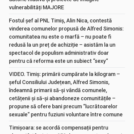
vulnerabilități MAJORE
Fostul șef al PNL Timiș, Alin Nica, contestă
vinderea comunelor propusă de Alfred Simonis:
comunitatea nu este o marfă – nu poate fi
redusă la un preț de achiziție – asistăm la un
spectacol de populism administrativ doar
pentru că reforma este un subiect “sexy“
VIDEO. Timiș: primării cumpărate la kilogram –
șeful Consiliului Județean, Alfred Simonis,
îndeamnă primarii să-și vândă comunele,
cetățenii și să-și abandoneze comunitățile –
propune să ofere bani precum “lucrătoarelor
sexuale“ pentru fuziuni voluntare între comune
Timișoara: se acordă compensații pentru