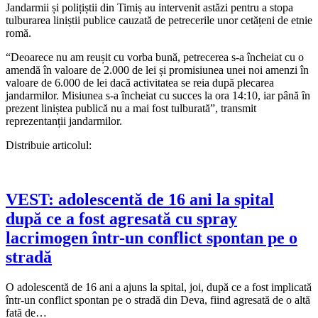
Jandarmii și polițiștii din Timiș au intervenit astăzi pentru a stopa
tulburarea liniștii publice cauzată de petrecerile unor cetățeni de etnie
romă.
“Deoarece nu am reușit cu vorba bună, petrecerea s-a încheiat cu o
amendă în valoare de 2.000 de lei și promisiunea unei noi amenzi în
valoare de 6.000 de lei dacă activitatea se reia după plecarea
jandarmilor. Misiunea s-a încheiat cu succes la ora 14:10, iar până în
prezent liniștea publică nu a mai fost tulburată”, transmit
reprezentanții jandarmilor.
Distribuie articolul:
VEST: adolescentă de 16 ani la spital
după ce a fost agresată cu spray
lacrimogen într-un conflict spontan pe o
stradă
O adolescentă de 16 ani a ajuns la spital, joi, după ce a fost implicată
într-un conflict spontan pe o stradă din Deva, fiind agresată de o altă
fată de…