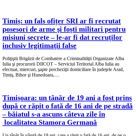
Timiș: un fals ofițer SRI ar fi recrutat
posesori de arme şi foști militari pentru
misiuni secrete – le-ar fi dat recruților
inclusiv legitimații false
Poliţiştii Brigăzii de Combatere a Criminalităţii Organizate Alba
Iulia şi procurorii DIICOT – Serviciul Teritorial Alba Iulia au
efectuat, miercuri, şapte percheziţii domiciliare în judeţele Arad,
Timiş, Bihor şi Hunedoara,…
Timișoara: un tânăr de 19 ani a fost prins
după ce răpit o fată de 16 ani de pe stradă
– băiatul s-a ascuns câteva zile în
localitatea Stamora Germană
Un tânăr în vârstă de 19 ani, care a răpit o fată de 16 ani, de pe o