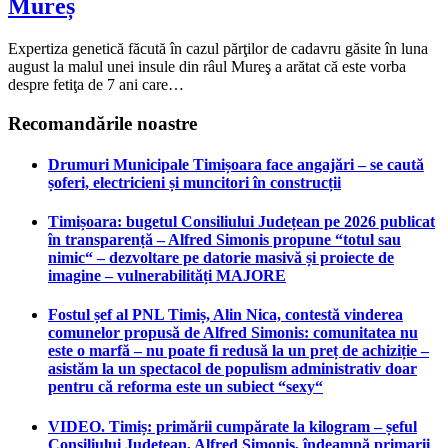
Mureș
Expertiza genetică făcută în cazul părţilor de cadavru găsite în luna
august la malul unei insule din râul Mureş a arătat că este vorba
despre fetiţa de 7 ani care…
Recomandările noastre
Drumuri Municipale Timișoara face angajări – se caută
șoferi, electricieni și muncitori în construcții
Timișoara: bugetul Consiliului Județean pe 2026 publicat
în transparență – Alfred Simonis propune “totul sau
nimic“ – dezvoltare pe datorie masivă și proiecte de
imagine – vulnerabilități MAJORE
Fostul șef al PNL Timiș, Alin Nica, contestă vinderea
comunelor propusă de Alfred Simonis: comunitatea nu
este o marfă – nu poate fi redusă la un preț de achiziție –
asistăm la un spectacol de populism administrativ doar
pentru că reforma este un subiect “sexy“
VIDEO. Timiș: primării cumpărate la kilogram – șeful
Consiliului Județean, Alfred Simonis, îndeamnă primarii