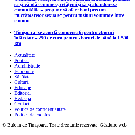
să-și vândă comunele, cetățenii și să-și abandoneze
comunitățile – propune să ofere bani precum
“lucrătoarelor sexuale“ pentru fuziuni voluntare între
comune
Timișoara: se acordă compensații pentru zboruri
întârziate – 250 de euro pentru zboruri de până la 1.500
km
Actualitate
Politică
Administrație
Economie
Sănătate
Cultură
Educație
Editorial
Redacția
Contact
Politică de confidențialitate
Politica de cookies
© Buletin de Timișoara. Toate drepturile rezervate. Găzduire web
maghost.ro