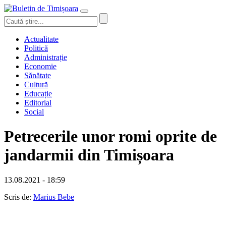
Actualitate
Politică
Administrație
Economie
Sănătate
Cultură
Educație
Editorial
Social
Petrecerile unor romi oprite de
jandarmii din Timișoara
13.08.2021 - 18:59
Scris de:
Marius Bebe