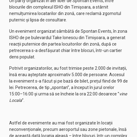
Un party organizat în aer liber de Spontan Events, între
blocurile din complexul ISHO din Timișoara, a stârnit
nemulțumirea locatarilor din zonă, care reclamă zgomotul
puternic și lipsa de consultare.
Un eveniment organizat sâmbătă de Spontan Events, în zona
ISHO de pe bulevardul Take Ionescu din Timișoara, a generat
reacții puternice din partea locuitorilor din zonă, după ce
petrecerea s-a desfășurat chiar între blocuri, într-un cartier
dens populat.
Potrivit organizatorilor, au fost trimise peste 2.000 de invitații,
însă erau așteptate aproximativ 5.000 de persoane. Accesul
la eveniment s-a făcut și pe bază de bilet, prețul fiind de 99 de
lei. Petrecerea, de tip „spontan”, a început în jurul orelor
15:00–16:00 și urma să se încheie la ora 22:00 deoarece ”
vine
Locala
”.
Astfel de evenimente au mai fost organizate în locații
neconvenționale, precum aeroportul sau zone pietonale, însă
de această dată locația aleasă – între blocuri, într-un complex