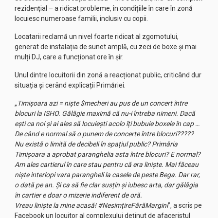
rezidențial – a ridicat probleme, în condițiile în care în zonă
locuiesc numeroase familii, inclusiv cu copii.
Locatarii reclamă un nivel foarte ridicat al zgomotului,
generat de instalația de sunet amplă, cu zeci de boxe și mai
mulți DJ, care a funcționat ore în șir.
Unul dintre locuitorii din zonă a reacționat public, criticând dur
situația și cerând explicații Primăriei.
„
Timișoara azi = niște $mecheri au pus de un concert între
blocuri la ISHO. Gălăgie maximă că nu-i întreba nimeni. Dacă
ești ca noi și ai ales să locuiești acolo îți bubuie boxele în cap …
De când e normal să o punem de concerte între blocuri?????
Nu există o limită de decibeli în spațiul public? Primăria
Timișoara a aprobat paranghelia asta între blocuri? E normal?
Am ales cartierul în care stau pentru că era liniște. Mai făceau
niște interlopi vara parangheli la casele de peste Bega. Dar rar,
o dată pe an. Și ca să fie clar susțin și iubesc arta, dar gălăgia
în cartier e doar o mizerie indiferent de oră.
Vreau liniște la mine acasă! #NesimțireFărăMargini
”, a scris pe
Facebook un locuitor al complexului deținut de afaceristul