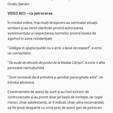
Ovidiu Șandor.
VIDEO AICI – cu petrecerea.
În mediul online, mai mulți timișoreni au semnalat situații
similare și au cerut clarificări privind autorizarea
evenimentului și respectarea normelor privind nivelul de
zgomot în zone rezidențiale.
”
Gălăgia în spațiul public nu e artă, e lipsă de respect
”, a scris
un comentator.
”
Se aude de dincolo de podul de la Badea Cârțan
”, a scris o alta
persoane nemulțumită
”
Sunt curioasă dacă primăria a aprobat paranghelia asta
”, se
întreba altcineva.
Evenimentele de acest tip sunt și au fost extrem de
controversate și au pornit doar pe bază de invitație, iar copiii
minori, chiar adolescenții, ar fi indicat, chiar ultra recomandat,
să fie ținuți deoparte cu orice preț de acest gen de petreceri.