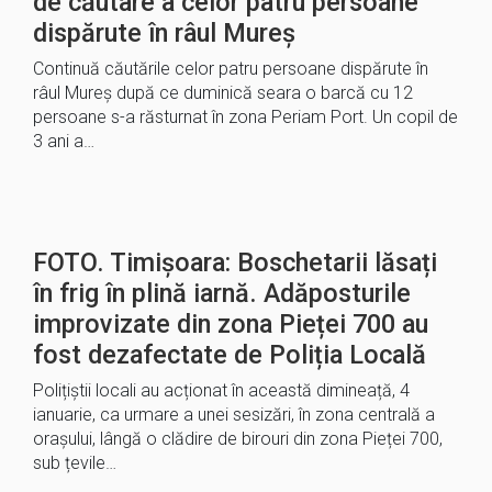
de căutare a celor patru persoane
dispărute în râul Mureș
Continuă căutările celor patru persoane dispărute în
râul Mureș după ce duminică seara o barcă cu 12
persoane s-a răsturnat în zona Periam Port. Un copil de
3 ani a…
FOTO. Timișoara: Boschetarii lăsați
în frig în plină iarnă. Adăposturile
improvizate din zona Pieței 700 au
fost dezafectate de Poliția Locală
Polițiștii locali au acționat în această dimineață, 4
ianuarie, ca urmare a unei sesizări, în zona centrală a
orașului, lângă o clădire de birouri din zona Pieței 700,
sub țevile…