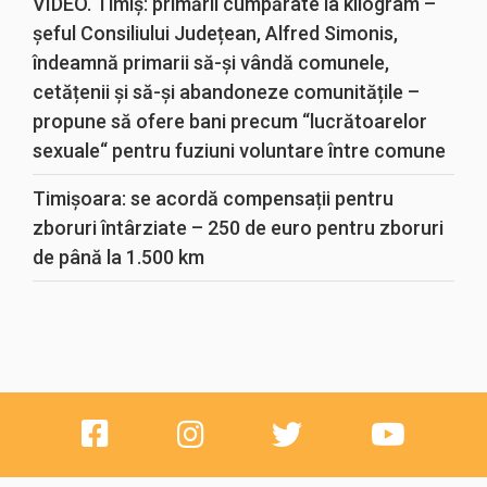
VIDEO. Timiș: primării cumpărate la kilogram –
șeful Consiliului Județean, Alfred Simonis,
îndeamnă primarii să-și vândă comunele,
cetățenii și să-și abandoneze comunitățile –
propune să ofere bani precum “lucrătoarelor
sexuale“ pentru fuziuni voluntare între comune
Timișoara: se acordă compensații pentru
zboruri întârziate – 250 de euro pentru zboruri
de până la 1.500 km