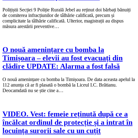
Polițiștii Secției 9 Poliție Rurală Jebel au reținut doi bărbați bănuiți
de comiterea infracțiunilor de tâlhărie calificată, precum și
complicitate la tâlhărie calificată. Ulterior, magistrații au dispus
măsura arestării preventive…
O nouă amenințare cu bomba la
Timișoara – elevii au fost evacuați din
clădire UPDATE: Alarma a fost falsă
O nouă amenințare cu bomba la Timișoara. De data aceasta apelul la
112 anunța că ar fi plasată o bombă la Liceul I.C. Brătianu.
Deocamdată nu se știe cine a…
VIDEO. Vest: femeie reținută după ce a
încălcat ordinul de protecție și a intrat în
locuința surorii sale cu un cuțit