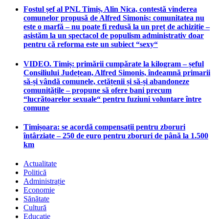
Fostul șef al PNL Timiș, Alin Nica, contestă vinderea
comunelor propusă de Alfred Simonis: comunitatea nu
este o marfă – nu poate fi redusă la un preț de achiziție –
asistăm la un spectacol de populism administrativ doar
pentru că reforma este un subiect “sexy“
VIDEO. Timiș: primării cumpărate la kilogram – șeful
Consiliului Județean, Alfred Simonis, îndeamnă primarii
să-și vândă comunele, cetățenii și să-și abandoneze
comunitățile – propune să ofere bani precum
“lucrătoarelor sexuale“ pentru fuziuni voluntare între
comune
Timișoara: se acordă compensații pentru zboruri
întârziate – 250 de euro pentru zboruri de până la 1.500
km
Actualitate
Politică
Administrație
Economie
Sănătate
Cultură
Educație