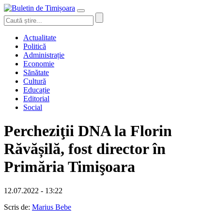
Actualitate
Politică
Administrație
Economie
Sănătate
Cultură
Educație
Editorial
Social
Percheziţii DNA la Florin
Răvășilă, fost director în
Primăria Timişoara
12.07.2022 - 13:22
Scris de:
Marius Bebe