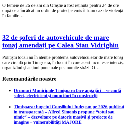
O femeie de 26 de ani din Orăștie a fost reținută pentru 24 de ore
după ce a încălcat un ordin de protecție emis într-un caz de violență
în familie…
32 de șoferi de autovehicule de mare
tonaj amendați pe Calea Stan Vidrighin
Polițiștii locali au în atenție problema autovehiculelor de mare tonaj
care circulă prin Timișoara, în locuri în care acest lucru este interzis,
organizând și acțiuni punctuale pe anumite străzi. O…
Recomandările noastre
Drumuri Municipale Timișoara face angajări – se caută
șoferi, electricieni și muncitori în construcții
Timișoara: bugetul Consiliului Județean pe 2026 publicat
în transparență – Alfred Simonis propune “totul sau
nimic“ – dezvoltare pe datorie masivă și proiecte de
imagine – vulnerabilități MAJORE