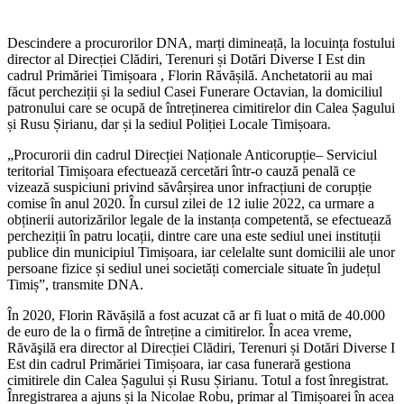
Descindere a procurorilor DNA, marți dimineață, la locuința fostului
director al Direcției Clădiri, Terenuri și Dotări Diverse I Est din
cadrul Primăriei Timișoara , Florin Răvășilă. Anchetatorii au mai
făcut percheziții și la sediul Casei Funerare Octavian, la domiciliul
patronului care se ocupă de întreținerea cimitirelor din Calea Șagului
și Rusu Șirianu, dar și la sediul Poliției Locale Timișoara.
„Procurorii din cadrul Direcției Naționale Anticorupție– Serviciul
teritorial Timișoara efectuează cercetări într-o cauză penală ce
vizează suspiciuni privind săvârșirea unor infracțiuni de corupție
comise în anul 2020. În cursul zilei de 12 iulie 2022, ca urmare a
obținerii autorizărilor legale de la instanța competentă, se efectuează
percheziții în patru locații, dintre care una este sediul unei instituții
publice din municipiul Timișoara, iar celelalte sunt domicilii ale unor
persoane fizice și sediul unei societăți comerciale situate în județul
Timiș”, transmite DNA.
În 2020, Florin Răvășilă a fost acuzat că ar fi luat o mită de 40.000
de euro de la o firmă de întreține a cimitirelor. În acea vreme,
Răvăşilă era director al Direcției Clădiri, Terenuri și Dotări Diverse I
Est din cadrul Primăriei Timișoara, iar casa funerară gestiona
cimitirele din Calea Șagului și Rusu Șirianu. Totul a fost înregistrat.
Înregistrarea a ajuns și la Nicolae Robu, primar al Timișoarei în acea