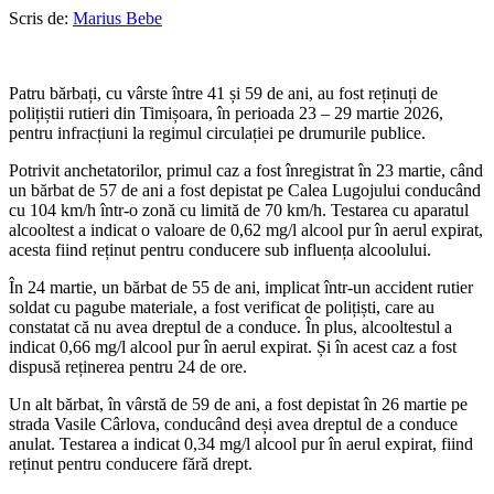
Scris de:
Marius Bebe
Patru bărbați, cu vârste între 41 și 59 de ani, au fost reținuți de
polițiștii rutieri din Timișoara, în perioada 23 – 29 martie 2026,
pentru infracțiuni la regimul circulației pe drumurile publice.
Potrivit anchetatorilor, primul caz a fost înregistrat în 23 martie, când
un bărbat de 57 de ani a fost depistat pe Calea Lugojului conducând
cu 104 km/h într-o zonă cu limită de 70 km/h. Testarea cu aparatul
alcooltest a indicat o valoare de 0,62 mg/l alcool pur în aerul expirat,
acesta fiind reținut pentru conducere sub influența alcoolului.
În 24 martie, un bărbat de 55 de ani, implicat într-un accident rutier
soldat cu pagube materiale, a fost verificat de polițiști, care au
constatat că nu avea dreptul de a conduce. În plus, alcooltestul a
indicat 0,66 mg/l alcool pur în aerul expirat. Și în acest caz a fost
dispusă reținerea pentru 24 de ore.
Un alt bărbat, în vârstă de 59 de ani, a fost depistat în 26 martie pe
strada Vasile Cârlova, conducând deși avea dreptul de a conduce
anulat. Testarea a indicat 0,34 mg/l alcool pur în aerul expirat, fiind
reținut pentru conducere fără drept.