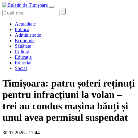
Actualitate
Politică
Administrație
Economie
Sănătate
Cultură
Educație
Editorial
Social
Timișoara: patru șoferi reținuți
pentru infracțiuni la volan –
trei au condus mașina băuți și
unul avea permisul suspendat
30.03.2026 - 17:44