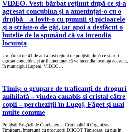
VIDEO. Vest: bărbat reținut după ce și-a
agresat concubina și a amenințat-o cu o
drujbă – a lovit-o cu pumnii și picioarele
și a strâns-o de gât, iar apoi a desfăcut o
butelie de la spunând că va incendia
locuința
Un bărbat de 41 de ani a fost reținut de polițiști, după ce și-ar fi
agresat concubina și ar fi amenințat că va incendia locuința acesteia,
în municipiul Lupeni. VIDEO…
Timiș: o grupare de traficanți de droguri
anihilată – vindea canabis si cristal către
copii – percheziții în Lugoj, Făget și mai
multe comune
Polițiștii Brigăzii de Combatere a Criminalității Organizate
Timișoara, împreună cu procurorii DIICOT Timișoara, au pus în