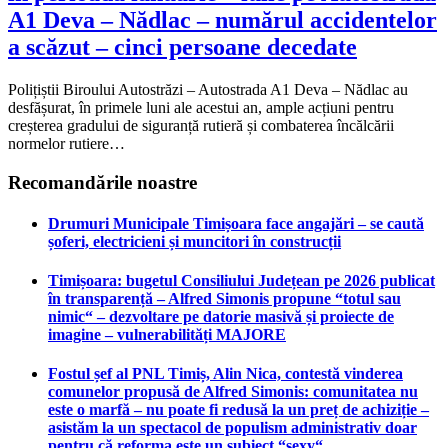
A1 Deva – Nădlac – numărul accidentelor
a scăzut – cinci persoane decedate
Polițiștii Biroului Autostrăzi – Autostrada A1 Deva – Nădlac au
desfășurat, în primele luni ale acestui an, ample acțiuni pentru
creșterea gradului de siguranță rutieră și combaterea încălcării
normelor rutiere…
Recomandările noastre
Drumuri Municipale Timișoara face angajări – se caută
șoferi, electricieni și muncitori în construcții
Timișoara: bugetul Consiliului Județean pe 2026 publicat
în transparență – Alfred Simonis propune “totul sau
nimic“ – dezvoltare pe datorie masivă și proiecte de
imagine – vulnerabilități MAJORE
Fostul șef al PNL Timiș, Alin Nica, contestă vinderea
comunelor propusă de Alfred Simonis: comunitatea nu
este o marfă – nu poate fi redusă la un preț de achiziție –
asistăm la un spectacol de populism administrativ doar
pentru că reforma este un subiect “sexy“