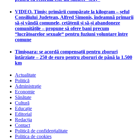
VIDEO. Timiș: primării cumpărate la kilogram – șeful
Consiliului Județean, Alfred Simonis, îndeamnă primarii
să-și vândă comunele, cetățenii și să-și abandoneze
comunitățile – propune să ofere bani precum
“lucrătoarelor sexuale“ pentru fuziuni voluntare între
comune
Timișoara: se acordă compensații pentru zboruri
întârziate – 250 de euro pentru zboruri de până la 1.500
km
Actualitate
Politică
Administrație
Economie
Sănătate
Cultură
Educație
Editorial
Redacția
Contact
Politică de confidențialitate
Politica de cookies