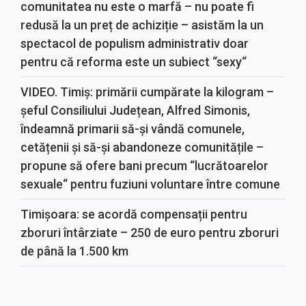
comunitatea nu este o marfă – nu poate fi
redusă la un preț de achiziție – asistăm la un
spectacol de populism administrativ doar
pentru că reforma este un subiect “sexy“
VIDEO. Timiș: primării cumpărate la kilogram –
șeful Consiliului Județean, Alfred Simonis,
îndeamnă primarii să-și vândă comunele,
cetățenii și să-și abandoneze comunitățile –
propune să ofere bani precum “lucrătoarelor
sexuale“ pentru fuziuni voluntare între comune
Timișoara: se acordă compensații pentru
zboruri întârziate – 250 de euro pentru zboruri
de până la 1.500 km