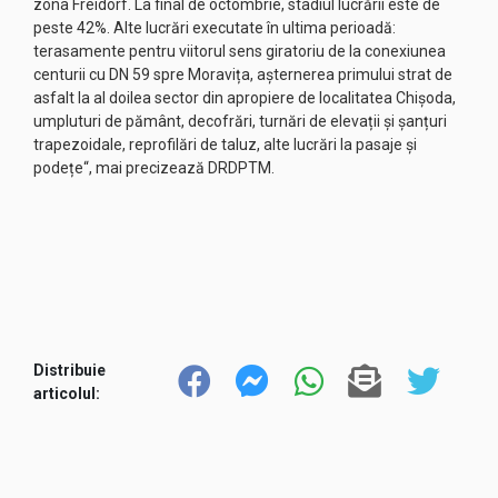
zona Freidorf. La final de octombrie, stadiul lucrării este de
peste 42%. Alte lucrări executate în ultima perioadă:
terasamente pentru viitorul sens giratoriu de la conexiunea
centurii cu DN 59 spre Moravița, așternerea primului strat de
asfalt la al doilea sector din apropiere de localitatea Chișoda,
umpluturi de pământ, decofrări, turnări de elevații și șanțuri
trapezoidale, reprofilări de taluz, alte lucrări la pasaje și
podețe“, mai precizează DRDPTM.
Distribuie
articolul: