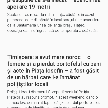
presupune că s-a înecat – adâncimea
apei are 19 metri
Scafandrii au reluat, luni dimineaţa, căutările în cazul
persoanei date dispărută în lacul barajului de acumulare
de la Sântămăria Orlea, de lângă oraşul Haţeg,
operaţiunea fiind îngreunată de temperatura scăzută…
Timișoara: a avut mare noroc – o
femeie și-a pierdut portofelul cu bani
și acte în Piața Iosefin – a fost găsit
de un bărbat care l-a înmânat
polițiștilor locali
Polițiștii locali din cadrul Compartimentului Poliția
Piețelor au răspuns prompt, în acest weekend, când o
femeia le-a semnalat faptul că și-a pierdut portofelul cu
documente de identitate, permis de conducere…