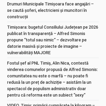
Drumuri Municipale Timișoara face angajări –
se caută șoferi, electricieni și muncitori în
construcții
Timișoara: bugetul Consiliului Județean pe 2026
publicat în transparență – Alfred Simonis
propune “totul sau nimic“ – dezvoltare pe
datorie masivă și proiecte de imagine –
vulnerabilități MAJORE
Fostul șef al PNL Timiș, Alin Nica, contestă
vinderea comunelor propusă de Alfred Simonis:
comunitatea nu este o marfă – nu poate fi
redusă la un preț de achiziție – asistăm la un
spectacol de populism administrativ doar
pentru că reforma este un subiect “sexy“
VIDEO. Timiș: primării cumpărate la kilogram –