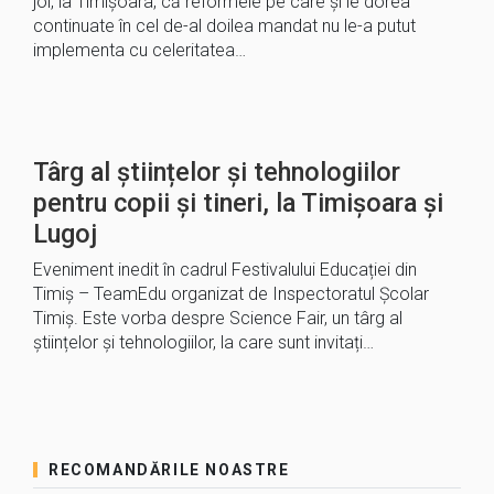
joi, la Timișoara, că reformele pe care și le dorea
continuate în cel de-al doilea mandat nu le-a putut
implementa cu celeritatea…
Târg al științelor și tehnologiilor
pentru copii și tineri, la Timișoara și
Lugoj
Eveniment inedit în cadrul Festivalului Educației din
Timiș – TeamEdu organizat de Inspectoratul Școlar
Timiș. Este vorba despre Science Fair, un târg al
științelor și tehnologiilor, la care sunt invitați…
RECOMANDĂRILE NOASTRE