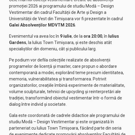
promoției 2026 ai programului de studiu Modă – Design
Vestimentar din cadrul Facultății de Arte și Design a
Universității de Vest din Timișoara vor fi prezentate în cadrul
Galei Absolvenților MDVTM 2026
.
Evenimentul va avea loc în
9 iulie
, de la
ora 20:00
, în
Iulius
Gardens
, la Iulius Town Timișoara, și este deschis atât
specialiștilor din domeniu, cât și publicului larg.
Pe podium vor defila colecțiile realizate de absolvenții
programelor de licență și master, care propun o abordare
contemporană a modei, explorând teme precum identitatea,
memoria, vulnerabilitatea și transformarea. Potrivit
organizatorilor, creațiile îmbină experimente de materialitate,
volume sculpturale, tehnici de upcycling și reinterpretări ale
tradiției, transformând obiectul vestimentar într-o formă de
dialog între individ și societate.
Gala este coordonată de cadrele didactice ale programului de
studiu Modă – Design Vestimentar și este organizată în
parteneriat cu Iulius Town Timișoara, făcând parte din seria
de evenimente dedicate promovării absolvenților Facultății de