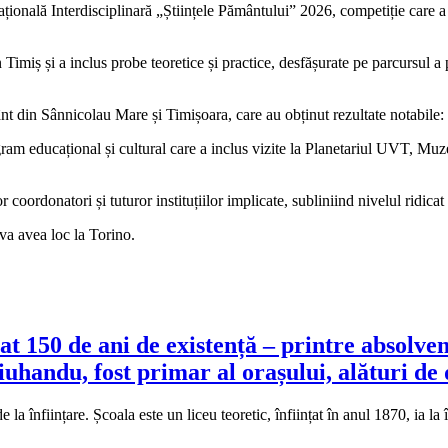
nală Interdisciplinară „Științele Pământului” 2026, competiție care a re
imiș și a inclus probe teoretice și practice, desfășurate pe parcursul a pa
mânt din Sânnicolau Mare și Timișoara, care au obținut rezultate notabile
gram educațional și cultural care a inclus vizite la Planetariul UVT, Muze
or coordonatori și tuturor instituțiilor implicate, subliniind nivelul ridic
va avea loc la Torino.
t 150 de ani de existență – printre absolve
handu, fost primar al orașului, alături de 
a înființare. Școala este un liceu teoretic, înființat în anul 1870, ia 