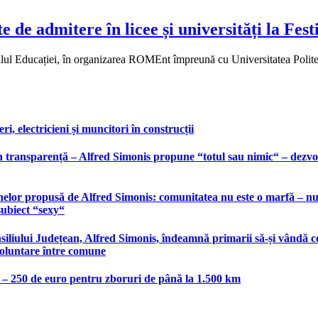
te de admitere în licee și universități la Fes
alul Educației, în organizarea ROMEnt împreună cu Universitatea Polit
, electricieni și muncitori în construcții
 transparență – Alfred Simonis propune “totul sau nimic“ – dezvolt
elor propusă de Alfred Simonis: comunitatea nu este o marfă – nu po
subiect “sexy“
liului Județean, Alfred Simonis, îndeamnă primarii să-și vândă co
voluntare între comune
e – 250 de euro pentru zboruri de până la 1.500 km