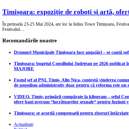
Timișoara: expoziție de roboți și artă, ofer
În perioada 23-25 Mai 2024, are loc la Iulius Town Timișoara, Festiv
Festivalul…
Recomandările noastre
Drumuri Municipale Timișoara face angajări – se caută șoferi
Timișoara: bugetul Consiliului Județean pe 2026 publicat în
MAJORE
Fostul șef al PNL Timiș, Alin Nica, contestă vinderea comun
de populism administrativ doar pentru că reforma este un 
VIDEO. Timiș: primării cumpărate la kilogram – șeful Consi
ofere bani precum “lucrătoarelor sexuale“ pentru fuziuni 
Timișoara: se acordă compensații pentru zboruri întârziat
Actualitate