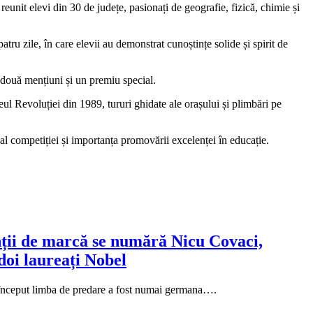
unit elevi din 30 de județe, pasionați de geografie, fizică, chimie și
tru zile, în care elevii au demonstrat cunoștințe solide și spirit de
: două mențiuni și un premiu special.
ul Revoluției din 1989, tururi ghidate ale orașului și plimbări pe
at al competiției și importanța promovării excelenței în educație.
nții de marcă se numără Nicu Covaci,
doi laureați Nobel
la început limba de predare a fost numai germana….