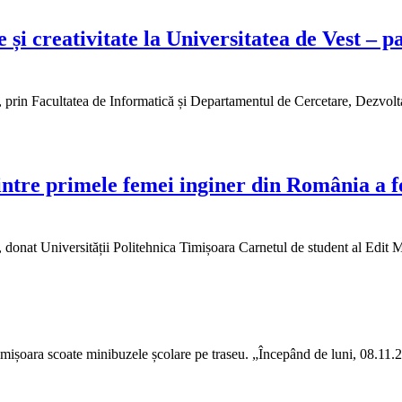
și creativitate la Universitatea de Vest – p
 prin Facultatea de Informatică și Departamentul de Cercetare, Dezvolta
intre primele femei inginer din România a fo
, donat Universității Politehnica Timișoara Carnetul de student al Edi
imișoara scoate minibuzele școlare pe traseu. „Începând de luni, 08.11.20