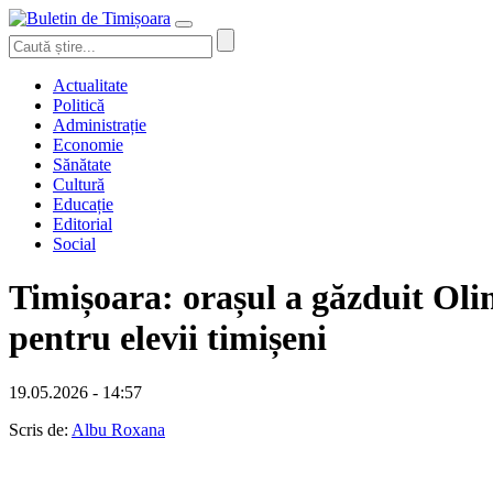
Actualitate
Politică
Administrație
Economie
Sănătate
Cultură
Educație
Editorial
Social
Timișoara: orașul a găzduit Oli
pentru elevii timișeni
19.05.2026 - 14:57
Scris de:
Albu Roxana