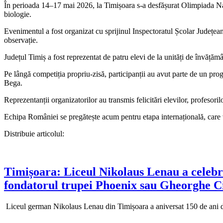
În perioada 14–17 mai 2026, la Timișoara s-a desfășurat Olimpiada Națio
biologie.
Evenimentul a fost organizat cu sprijinul Inspectoratul Școlar Județean T
observație.
Județul Timiș a fost reprezentat de patru elevi de la unități de învăță
Pe lângă competiția propriu-zisă, participanții au avut parte de un pro
Bega.
Reprezentanții organizatorilor au transmis felicitări elevilor, profesoril
Echipa României se pregătește acum pentru etapa internațională, care 
Distribuie articolul:
Timișoara: Liceul Nikolaus Lenau a celebra
fondatorul trupei Phoenix sau Gheorghe Ciu
Liceul german Nikolaus Lenau din Timișoara a aniversat 150 de ani de l