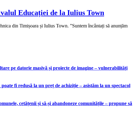
tivalul Educației de la Iulius Town
ehnica din Timișoara și Iulius Town. ”Suntem încântați să anunțăm
are pe datorie masivă și proiecte de imagine – vulnerabilități
ate fi redusă la un preț de achiziție – asistăm la un spectacol
munele, cetățenii și să-și abandoneze comunitățile – propune să